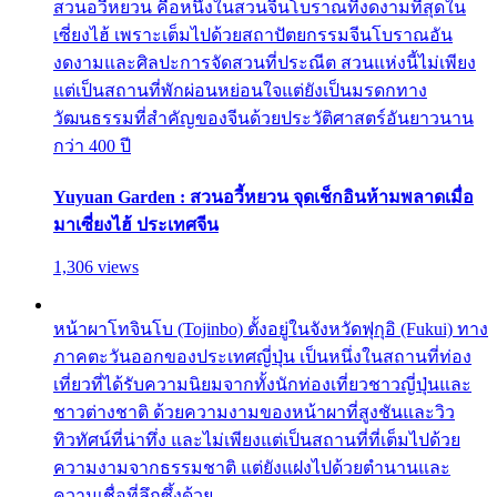
สวนอวี้หยวน คือหนึ่งในสวนจีนโบราณที่งดงามที่สุดใน
เซี่ยงไฮ้ เพราะเต็มไปด้วยสถาปัตยกรรมจีนโบราณอัน
งดงามและศิลปะการจัดสวนที่ประณีต สวนแห่งนี้ไม่เพียง
แต่เป็นสถานที่พักผ่อนหย่อนใจแต่ยังเป็นมรดกทาง
วัฒนธรรมที่สำคัญของจีนด้วยประวัติศาสตร์อันยาวนาน
กว่า 400 ปี
Yuyuan Garden : สวนอวี้หยวน จุดเช็กอินห้ามพลาดเมื่อ
มาเซี่ยงไฮ้ ประเทศจีน
1,306 views
หน้าผาโทจินโบ (Tojinbo) ตั้งอยู่ในจังหวัดฟุกุอิ (Fukui) ทาง
ภาคตะวันออกของประเทศญี่ปุ่น เป็นหนึ่งในสถานที่ท่อง
เที่ยวที่ได้รับความนิยมจากทั้งนักท่องเที่ยวชาวญี่ปุ่นและ
ชาวต่างชาติ ด้วยความงามของหน้าผาที่สูงชันและวิว
ทิวทัศน์ที่น่าทึ่ง และไม่เพียงแต่เป็นสถานที่ที่เต็มไปด้วย
ความงามจากธรรมชาติ แต่ยังแฝงไปด้วยตำนานและ
ความเชื่อที่ลึกซึ้งด้วย