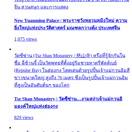
จีน สวนสนุก และการแสดง
New Yuanming Palace | พระราชวังหยวนหมิงใหม่ ความ
ยิ่งใหญ่แห่งประวัติศาสตร์ มณฑลกวางตุ้ง ประเทศจีน
1,075 views
วัดซีซ่าน (Tsz Shan Monastery / 慈山寺) หรือที่รู้จักกันใน
ชื่อ ฉี่ซ้านจี๋ เป็นวัดพุทธที่ตั้งอยู่ริมชายหาดรีพัลส์เบย์
(Repulse Bay) ในฮ่องกง โดดเด่นด้วยรูปปั้นเจ้าแม่กวนอิมสี
ขาวขนาดใหญ่ สูงถึง 76 เมตร ซึ่งเป็นรูปปั้นเจ้าแม่กวนอิม
ที่สูงเป็นอันดับต้นๆ ของโลก
Tsz Shan Monastery | วัดซีซ่าน…งามสง่าเจ้าแม่กวนอิ
มองค์ใหญ่แห่งฮ่องกง
829 views