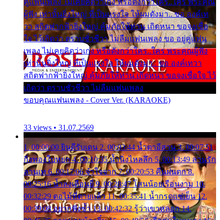
คู่แฟนเพลง ไม่เคยคิดว่าเก่ง หรือดังกว่าใคร..ใคร พระคุณ
ผู้ฟัง เท่านั้นยิ่งใหญ่ ที่เป็นแรงใจ ให้ผมดังมา.. ขอ องค์เท
วา สถิตฟากฟ้ายิ่งใหญ่ คุ้มภัยให้ท่าน เถิดหนา ขอจงเชื่อ
ใจ ไว้เถิดว่า ตราบชั่วชีวา ไม่ลืมแฟนเพลง ขอ อยู่คู่แฟน
เพลง ไม่เคยคิดว่าเก่ง หรือดังกว่าใคร..ใคร พระคุณผู้ฟัง
เท่านั้นยิ่งใหญ่ ที่เป็นแรงใจ ให้ผมดังมา.. ขอ องค์เทวา
สถิตฟากฟ้ายิ่งใหญ่ คุ้มภัยให้ท่าน เถิดหนา ขอจงเชื่อใจ ไว้
เถิดว่า ตราบชั่วชีวา ไม่ลืมแฟนเพลง
ขอบคุณแฟนเพลง - Cover Ver. (KARAOKE)
33 views • 31.07.2569
1. 00:00:00 ยินดีรับเดน 2. 00:03:44 น้ำตาอีสาน 3. 00:07:51
กิ่งทองใบหยก 4. 00:10:35 น้ำนิ่งไหลลึก 5. 00:13:49 ลานรัก
ลานเท 6. 00:17:06 จำใจจาก 7. 00:20:53 คืนฝนตก 8.
00:25:16 น้ำลงเดือนยี่ 9. 00:28:47 โสนน้อยเรือนงาม 10.
00:32:29 ตอไม้ที่ตายแล้ว 11. 00:35:41 น้ำกรดแช่เย็น 12.
00:39:08 อยากฟังซ้ำ 13. 00:42:32 รู้ว่าเขาหลอก 14.