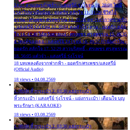
24:27 สามเณรกำพร้า - แสงสุรีย์ รุ่งโรจน์ 10. 28:08 ไม่มี
เวลาไปหาเมียน้อย - ยอดรัก สลักใจ 11. 31:29 ชีวิตไอ้
ธรรม - ศรเพชร ศรสุพรรณ 12. 35:26 ทหารอากาศขาดรัก
- แสงสุรีย์ รุ่งโรจน์ 13. 39:01 คนหัวใจโทรม - ยอดรัก สลัก
ใจ 14. 42:49 ไอ้หวังตายแน่ - ศรเพชร ศรสุพรรณ 15. 46:35
ธาตุแท้ของเธอ - แสงสุรีย์ รุ่งโรจน์ 16. 49:57 กำนันกำใน -
ยอดรัก สลักใจ 17. 52:29 สาวบริสุทธิ์ - ศรเพชร ศรสุพรรณ
18. 56:05 แต๋วจ๋า - แสงสุรีย์ รุ่งโรจน์
18 บทเพลงดังจากฟากฟ้า - ยอดรัก/ศรเพชร/แสงสุรีย์
(Official Audio)
18 views • 04.08.2569
1. 00:00 หิ้วกระเป๋า 2. 03:30 แย่งกระเป๋า
หิ้วกระเป๋า | แสงสุรีย์ รุ่งโรจน์ - แย่งกระเป๋า | เตือนใจ บุญ
พระรักษา (KARAOKE)
18 views • 03.08.2569
1. 00:00 หิ้วกระเป๋า 2. 03:30 แย่งกระเป๋า