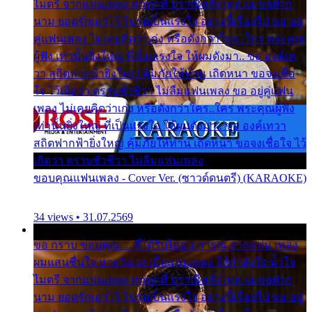
ไมตรี จากแฟนเพลง ทุกทุกที่ ปราณีหลั่งไหล ผมขอฝาก
นาม ยอดรักเอาไว้ โปรดเป็นแรงใจ อย่างนี้เรื่อยไป ขอ อยู่
คู่แฟนเพลง ไม่เคยคิดว่าเก่ง หรือดังกว่าใคร..ใคร พระคุณ
ผู้ฟัง เท่านั้นยิ่งใหญ่ ที่เป็นแรงใจ ให้ผมดังมา.. ขอ องค์เท
วา สถิตฟากฟ้ายิ่งใหญ่ คุ้มภัยให้ท่าน เถิดหนา ขอจงเชื่อ
ใจ ไว้เถิดว่า ตราบชั่วชีวา ไม่ลืมแฟนเพลง ขอ อยู่คู่แฟน
เพลง ไม่เคยคิดว่าเก่ง หรือดังกว่าใคร..ใคร พระคุณผู้ฟัง
เท่านั้นยิ่งใหญ่ ที่เป็นแรงใจ ให้ผมดังมา.. ขอ องค์เทวา
สถิตฟากฟ้ายิ่งใหญ่ คุ้มภัยให้ท่าน เถิดหนา ขอจงเชื่อใจ ไว้
เถิดว่า ตราบชั่วชีวา ไม่ลืมแฟนเพลง
ขอบคุณแฟนเพลง - Cover Ver. (ซาวด์ดนตรี) (KARAOKE)
34 views • 31.07.2569
ขอ กราบ ขอบคุณ.... ที่ได้รับไออุ่น การุณ จากแฟน เพลง
ผมแสนชื่นใจ หายวังเวง เมื่อแฟนเพลง ให้กำลังใจ น้ำใจ
ไมตรี จากแฟนเพลง ทุกทุกที่ ปราณีหลั่งไหล ผมขอฝาก
นาม ยอดรักเอาไว้ โปรดเป็นแรงใจ อย่างนี้เรื่อยไป ขอ อยู่