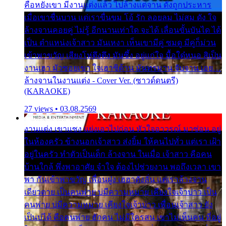
คือหยังเขา มีงานแต่งแล้ว ไปล้างแต่จาน ดั่งถูกประหาร
เมื่อเขาชื่นบาน แต่เราขื่นขม โอ้ รัก ลอยลม ไม่สม ดัง ใจ
ล้างจานคอยคู่ ไม่รู้ อีกนานเท่าใด จะได้ เลื่อนขั้นบันได ได้
เป็น ตำแหน่งเจ้าสาว มันเหงา เห็นเขามีคู่ ซมดู มีคู่ก็ม่วน
เข้าพาขวัญ เสียงโห่ตึงตึง มันซึ้ง อยู่แก่ใจ มื้อใด๋หนอ สิเป็น
งานเฮา มัวซอยเขา ใจเฮาซิด้าน มันทรมาน จับจาน เอย…
ล้างจานในงานแต่ง - Cover Ver. (ซาวด์ดนตรี)
(KARAOKE)
27 views • 03.08.2569
งานแต่ง เขาแซง แย่งเอาไปก่อน หัวใจอาวรณ์ มาซ่อน อยู่
ในห้องครัว ข้างนอกเจ้าสาว ส่งยิ้ม ให้คนไปทั่ว แต่เรา เฝ้า
อยู่ในครัว ทำตัวเป็นเด็ก ล้างจาน ในเมื่อ เจ้าสาว คือคน
บ้านใกล้ พึ่งพาอาศัย จำใจ ต้องไปช่วยงาน พอถึงเวลา เขา
พา กันเข้าพาขวัญ เพื่อนฝูง เฮฮาดังลั่น แต่เราล้างจาน
เดียวดาย เป็นคนพ่าย บ่มีความหมาย เคียงใจเจ้าบ่าว เป็น
คนพ่าย บ่มีความหมาย เคียงใจเจ้าบ่าว เพื่อนเจ้าสาว ยัง
เป็นบ่ได้ คือคนพ่าย ฮักคน ไม่มีใครสน เขาไม่เห็นคน ที่อยู่