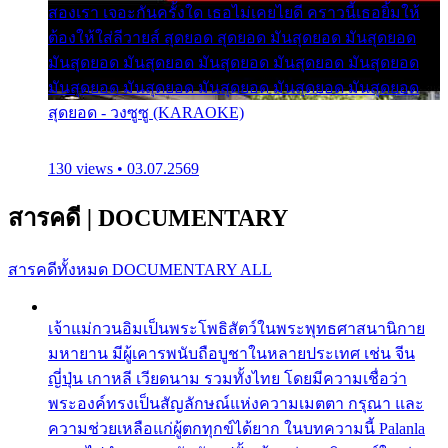
สองเรา เจอะกันครั้งใด เธอไม่เคยไยดี คราวนี้เธอยิ้มให้
ต้องให้ใส่ลีวายส์ สุดยอด สุดยอด มันสุดยอด มันสุดยอด
มันสุดยอด มันสุดยอด มันสุดยอด มันสุดยอด มันสุดยอด
มันสุดยอด มันสุดยอด มันสุดยอด มันสุดยอด มันสุดยอด
สุดยอด - วงซูซู (KARAOKE)
130 views • 03.07.2569
สารคดี
|
DOCUMENTARY
สารคดีทั้งหมด
DOCUMENTARY ALL
เจ้าแม่กวนอิมเป็นพระโพธิสัตว์ในพระพุทธศาสนานิกาย
มหายาน มีผู้เคารพนับถือบูชาในหลายประเทศ เช่น จีน
ญี่ปุ่น เกาหลี เวียดนาม รวมทั้งไทย โดยมีความเชื่อว่า
พระองค์ทรงเป็นสัญลักษณ์แห่งความเมตตา กรุณา และ
ความช่วยเหลือแก่ผู้ตกทุกข์ได้ยาก ในบทความนี้ Palanla