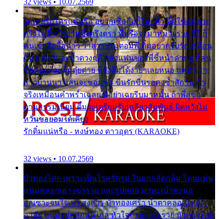
32 views • 10.07.2569
ไม่เคยรักใครแน่หรือ อยากเชื่อถือก็ไม่กล้า ติ๋มใช่คนสวย
ตรึงใจ ติ๋มใช่งามซึ้งตรึงตรา พี่หรือจะมาหมายร่วมชีวี ก็
คนเขาลืออื้อฉาว ว่าสาวๆรุมตอมพี่ ติ๋มอยากรับรักเหมือน
กัน แต่หวั่นจะช้ำดวงฤดี กลัวแฟนของพี่ชี้หน้าด่าทอ ก็คน
ชื่อต๋อยต้อยตุ้มตุ๋ยต่าย พี่ยังลืมได้ง่ายๆเลยหนอ แค่ตัวเรา
สาวบ้านนา แสนจะซอมซ่อ ขืนรักขืนรอคงช้ำสักวัน ถ้า
จริงเหมือนคำพร่ำเฉลย พี่อย่าเฉยรีบมาหมั้น ถ้าพี่สู่ขอ
ตามธรรมเนียม ติ๋มจะเตรียมรับเกลียวสัมพันธ์ ผิดหวังไม่
หวั่นขอยอมได้เคียง
รักติ๋มแน่หรือ - หงษ์ทอง ดาวอุดร (KARAOKE)
32 views • 10.07.2569
บัวทองโศก เพราะเป็นโรครักรุม ในอกกลัดกลุ้ม โดนแฟน
หนุ่มหลอกเอา เขารวย และรูปหล่อ มาพะเน้าพะนอ
ออเซาะจนใจเบา สงสาร บัวทองเศร้า น้ำตาคลอเบ้า เฝ้า
อาลัย หนุ่มรูปหล่อหนีไกล หัวใจบัวทองระรวย บัวทองโศก