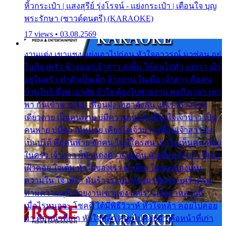
หิ้วกระเป๋า | แสงสุรีย์ รุ่งโรจน์ - แย่งกระเป๋า | เตือนใจ บุญ
พระรักษา (ซาวด์ดนตรี) (KARAOKE)
17 views • 03.08.2569
งานแต่ง เขาแซง แย่งเอาไปก่อน หัวใจอาวรณ์ มาซ่อน อยู่
ในห้องครัว ข้างนอกเจ้าสาว ส่งยิ้ม ให้คนไปทั่ว แต่เรา เฝ้า
อยู่ในครัว ทำตัวเป็นเด็ก ล้างจาน ในเมื่อ เจ้าสาว คือคน
บ้านใกล้ พึ่งพาอาศัย จำใจ ต้องไปช่วยงาน พอถึงเวลา เขา
พา กันเข้าพาขวัญ เพื่อนฝูง เฮฮาดังลั่น แต่เราล้างจาน
เดียวดาย เป็นคนพ่าย บ่มีความหมาย เคียงใจเจ้าบ่าว เป็น
คนพ่าย บ่มีความหมาย เคียงใจเจ้าบ่าว เพื่อนเจ้าสาว ยัง
เป็นบ่ได้ คือคนพ่าย ฮักคน ไม่มีใครสน เขาไม่เห็นคน ที่อยู่
ในครัว เจ้าสาว ก็มัวแต่งตัว สวยเด่น นั่งเคียงเจ้าบ่าว ที่เขา
เฝ้าคอย ใจเต้น หัวใจของเรา ลำเค็ญ ใครจะมองเห็น
ความใน ใจ เศร้า มันร้าวระบม ต้องมาขื่นขม เศร้าตรม
ท่ามความสุขี ช่วยงานเขาแต่ง แต่เรา แล้งมาหลายปี
เมื่อไรหนอจะ โชคดี ได้มีพิธีวิวาห์ หัวใจหล้า คอยไปคอย
มา คือหน้าที่เก่า หัวใจหล้า คอยไปคอยมา คือหน้าที่เก่า