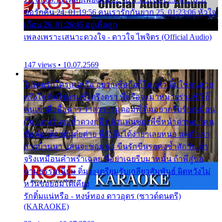
ขอรักคืน 24. 01:19:56 คนเรารักกันยาก 25. 01:23:06 หัวใจ
เถื่อน 26. 01:26:45 อยู่เพื่อลูก
เพลงเพราะเสนาะดวงใจ - ดาวใจ ไพจิตร (Official Audio)
147 views • 10.07.2569
ไม่เคยรักใครแน่หรือ อยากเชื่อถือก็ไม่กล้า ติ๋มใช่คนสวย
ตรึงใจ ติ๋มใช่งามซึ้งตรึงตรา พี่หรือจะมาหมายร่วมชีวี ก็
คนเขาลืออื้อฉาว ว่าสาวๆรุมตอมพี่ ติ๋มอยากรับรักเหมือน
กัน แต่หวั่นจะช้ำดวงฤดี กลัวแฟนของพี่ชี้หน้าด่าทอ ก็คน
ชื่อต๋อยต้อยตุ้มตุ๋ยต่าย พี่ยังลืมได้ง่ายๆเลยหนอ แค่ตัวเรา
สาวบ้านนา แสนจะซอมซ่อ ขืนรักขืนรอคงช้ำสักวัน ถ้า
จริงเหมือนคำพร่ำเฉลย พี่อย่าเฉยรีบมาหมั้น ถ้าพี่สู่ขอ
ตามธรรมเนียม ติ๋มจะเตรียมรับเกลียวสัมพันธ์ ผิดหวังไม่
หวั่นขอยอมได้เคียง
รักติ๋มแน่หรือ - หงษ์ทอง ดาวอุดร (ซาวด์ดนตรี)
(KARAOKE)