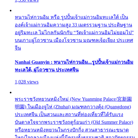
หนานไห่กวนอิม หรือ รูปปั้นเจ้าแม่กวนอิมทะเลใต้ เป็น
องค์เจ้าแม่กวนอิมความสูง 33 เมตรรวมฐาน ประดิษฐาน
อยู่ริมทะเล ไม่ไกลกันนักกับ “วัดเจ้าแม่กวนอิมไม่ยอมไป”
บนเกาะผู่โถวซาน เมืองโจวซาน มณฑลเจ้อเจียง ประเทศ
จีน
Nanhai Guanyin : หนานไห่กวนอิม...รูปปั้นเจ้าแม่กวนอิม
ทะเลใต้, ผู่โถวซาน ประเทศจีน
1,028 views
พระราชวังหยวนหมิงใหม่ (New Yuanming Palace/宮新園
明園) ในเมืองจูไห่ (Zhuhai) มณฑลกวางตุ้ง (Quangdong)
ประเทศจีน เป็นสวนและสถานที่ท่องเที่ยวที่ได้รับแรง
บันดาลใจจากพระราชวังฤดูร้อนเก่า (Old Summer Palace)
หรือหยวนหมิงหยวนในกรุงปักกิ่ง สวนสาธารณะขนาด
ใหญ่ใจกลางเมืองแห่งนี้มีครบทั้งธรรมชาติ สถาปัตยกรรม