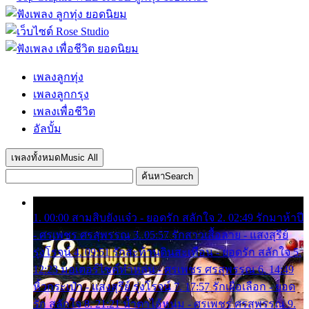
เพลงลูกทุ่ง
เพลงลูกกรุง
เพลงเพื่อชีวิต
อัลบั้ม
เพลงทั้งหมด
Music All
ค้นหา
Search
1. 00:00 สามสิบยังแจ๋ว - ยอดรัก สลักใจ 2. 02:49 รักมาห้าปี
- ศรเพชร ศรสุพรรณ 3. 05:57 รักสาวเสื้อลาย - แสงสุรีย์
รุ่งโรจน์ 4. 09:51 รักสะท้านดินสะเทือน - ยอดรัก สลักใจ 5.
12:23 มอเตอร์ไซค์ทำหล่น - ศรเพชร ศรสุพรรณ 6. 14:49
หิ้วกระเป๋า - แสงสุรีย์ รุ่งโรจน์ 7. 17:57 รักเผื่อเลือก - ยอด
รัก สลักใจ 8. 21:21 น้ำตาไอ้หนุ่ม - ศรเพชร ศรสุพรรณ 9.