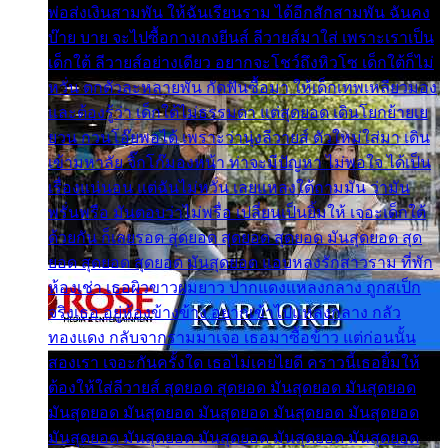
พ่อส่งเงินสามพัน ให้ฉันเรียนราม ได้อีกสักสามพัน ฉันคง
บ๊าย บาย จะไปซื้อกางเกงยีนส์ ลีวายส์มาใส่ เพราะเราเป็น
เด็กใต้ ลีวายส์อย่างเดียว อยากจะโชว์ถึงหิวโซ เด็กใต้ก็ไม่
หวั่น ตกตัวละหลายพัน กัดฟันซื้อมา ให้เด็กเทพเหลียวมอง
และต้องรู้ว่า เด็กใต้ไม่ธรรมดา แต่สุดยอด เดินโยกย้ายเย
ยวน กวนโอ๊ยพอได้ เพราะว่านุ่งลีวายส์ ตัวใหม่ใส่มา เดิน
เข้ามหาลัย จิ๊กโก๊มองหน้า ท่าจะมีปัญหา ไม่พอใจ ได้เป็น
เรื่องแน่นอน แต่ฉันไม่หวั่น เลยแหลงใต้ถามมัน ว่ามัน
พรั่นพรือ มันตอบว่าไม่พรื่อ เปลี่ยนเป็นยิ้มให้ เจอะเด็กใต้
ด้วยกัน ก็เลยรอด สุดยอด สุดยอด สุดยอด มันสุดยอด สุด
ยอด สุดยอด สุดยอด มันสุดยอด แอบหลงรักสาวราม ที่พัก
ห้องเช่า เธอผิวขาวผมยาว ปากแดงแหลงกลาง ถูกสเป็ก
จริงเธอ อยู่ห้องข้างข้าง อยากเข้าไปแหลงกลาง กลัว
ทองแดง กลับจากรามมาเจอ เธอมาซื้อข้าว แต่ก่อนนั้น
สองเรา เจอะกันครั้งใด เธอไม่เคยไยดี คราวนี้เธอยิ้มให้
ต้องให้ใส่ลีวายส์ สุดยอด สุดยอด มันสุดยอด มันสุดยอด
มันสุดยอด มันสุดยอด มันสุดยอด มันสุดยอด มันสุดยอด
มันสุดยอด มันสุดยอด มันสุดยอด มันสุดยอด มันสุดยอด