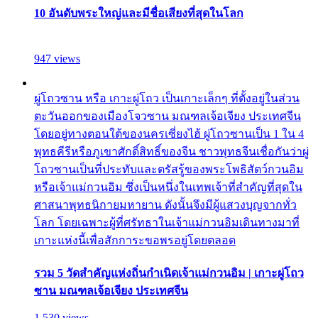
10 อันดับพระใหญ่และมีชื่อเสียงที่สุดในโลก
947 views
ผู่โถวซาน หรือ เกาะผู่โถว เป็นเกาะเล็กๆ ที่ตั้งอยู่ในส่วน
ตะวันออกของเมืองโจวซาน มณฑลเจ้อเจียง ประเทศจีน
โดยอยู่ทางตอนใต้ของนครเซี่ยงไฮ้ ผู่โถวซานเป็น 1 ใน 4
พุทธคีรีหรือภูเขาศักดิ์สิทธิ์ของจีน ชาวพุทธจีนเชื่อกันว่าผู่
โถวซานเป็นที่ประทับและตรัสรู้ของพระโพธิสัตว์กวนอิม
หรือเจ้าแม่กวนอิม ซึ่งเป็นหนึ่งในเทพเจ้าที่สำคัญที่สุดใน
ศาสนาพุทธนิกายมหายาน ดังนั้นจึงมีผู้แสวงบุญจากทั่ว
โลก โดยเฉพาะผู้ที่ศรัทธาในเจ้าแม่กวนอิมเดินทางมาที่
เกาะแห่งนี้เพื่อสักการะขอพรอยู่โดยตลอด
รวม 5 วัดสำคัญแห่งถิ่นกำเนิดเจ้าแม่กวนอิม | เกาะผู่โถว
ซาน มณฑลเจ้อเจียง ประเทศจีน
1,530 views