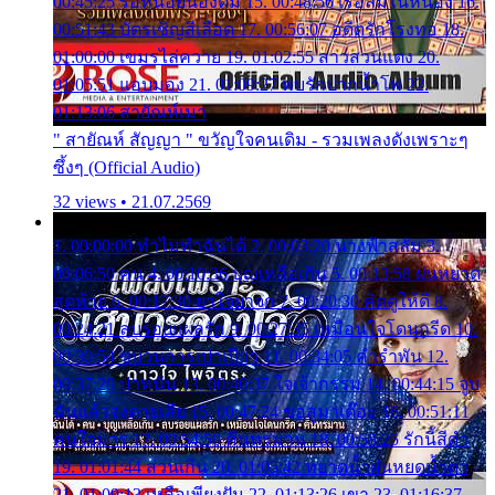
00:45:25 รอหน่อยน้องติ๋ม 15. 00:48:56 เรือล่มในหนอง 16.
00:51:43 บัตรเชิญสีเลือด 17. 00:56:07 อดีตรักโรงทอ 18.
01:00:00 เขมรไล่ควาย 19. 01:02:55 สาวสวนแตง 20.
01:05:51 แอบมอง 21. 01:09:27 พบรักปากน้ำโพ 22.
01:13:06 สายัณห์เมา
" สายัณห์ สัญญา " ขวัญใจคนเดิม - รวมเพลงดังเพราะๆ
ซึ้งๆ (Official Audio)
32 views • 21.07.2569
1. 00:00:00 ทำไมทำฉันได้ 2. 00:03:20 นางฟ้าสลัม 3.
00:06:50 คน 4. 00:10:36 บุญเหลือเกิน 5. 00:13:58 ฝนหยาด
สุดท้าย 6. 00:17:30 ยาใจยาจก 7. 00:20:30 คิดดูให้ดี 8.
00:24:21 ลบรอยแผลรัก 9. 00:27:35 เหมือนใจโดนกรีด 10.
00:30:54 ขบวนการเปาเปียว 11. 00:34:05 คำรำพัน 12.
00:37:20 ปาหนัน 13. 00:40:37 ใจเจ้ากรรม 14. 00:44:15 จูบ
ฉันแล้วจงตายเสีย 15. 00:47:24 ขอสูมาเต๊อะ 16. 00:51:11
คนใจมาร 17. 00:54:50 คืนทรมาน 18. 00:58:25 รักนี้สีดำ
19. 01:01:44 ส่วนเกิน 20. 01:05:42 หยาดน้ำฝนหยดน้ำตา
21. 01:09:13 เหลือเพียงฝัน 22. 01:13:26 เขา 23. 01:16:37