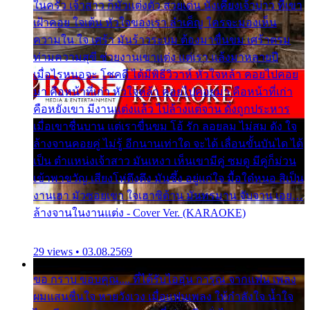
ในครัว เจ้าสาว ก็มัวแต่งตัว สวยเด่น นั่งเคียงเจ้าบ่าว ที่เขา
เฝ้าคอย ใจเต้น หัวใจของเรา ลำเค็ญ ใครจะมองเห็น
ความใน ใจ เศร้า มันร้าวระบม ต้องมาขื่นขม เศร้าตรม
ท่ามความสุขี ช่วยงานเขาแต่ง แต่เรา แล้งมาหลายปี
เมื่อไรหนอจะ โชคดี ได้มีพิธีวิวาห์ หัวใจหล้า คอยไปคอย
มา คือหน้าที่เก่า หัวใจหล้า คอยไปคอยมา คือหน้าที่เก่า
คือหยังเขา มีงานแต่งแล้ว ไปล้างแต่จาน ดั่งถูกประหาร
เมื่อเขาชื่นบาน แต่เราขื่นขม โอ้ รัก ลอยลม ไม่สม ดัง ใจ
ล้างจานคอยคู่ ไม่รู้ อีกนานเท่าใด จะได้ เลื่อนขั้นบันได ได้
เป็น ตำแหน่งเจ้าสาว มันเหงา เห็นเขามีคู่ ซมดู มีคู่ก็ม่วน
เข้าพาขวัญ เสียงโห่ตึงตึง มันซึ้ง อยู่แก่ใจ มื้อใด๋หนอ สิเป็น
งานเฮา มัวซอยเขา ใจเฮาซิด้าน มันทรมาน จับจาน เอย…
ล้างจานในงานแต่ง - Cover Ver. (KARAOKE)
29 views • 03.08.2569
ขอ กราบ ขอบคุณ.... ที่ได้รับไออุ่น การุณ จากแฟน เพลง
ผมแสนชื่นใจ หายวังเวง เมื่อแฟนเพลง ให้กำลังใจ น้ำใจ