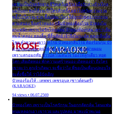
เพราะเป็นโรครักจาง ชีวิตเคว้งคว้าง เมื่อรักห่างร้างไกล
แม่ก็บอก พ่อก็สั่งจะรักใครสักครั้ง อย่าไปหวังความรวย
พลั้งไปใครจะช่วย ซื้อเปลมาไกว ให้ลูกบัวทอง เวรกรรม
ตามสนอง จึงเศร้าหมอง กลีบบัวทองต้องโรย บัวทองไม่
ตระหนัก เพราะไม่รักโคลนตม บัวทองท้องกลม เพราะลืม
ตมน้ำคลอง หลงลิ้น ที่สิ้นสัตย์ เจ้าจึงไม่ระมัด หลงกลิ่นลิ้น
โชย คำหวาน เขาวาดโรย บัวทองกลีบโรย ต้องร้อนรุม บัว
มาบานก่อนตูม ดุจไฟสุมร้อนรุมอุรา บัวทองผ่ายผอม
เพราะตรอมฤทัย ข้าวปลาไม่สนใจ ร้องไห้ลูกเดียว หยุด
โศก เสียเถิดทอง พักความเศร้าหมอง เถิดทองจ๋า ถึงใคร
เขาจะว่า ลูกเจ้าเกิดมา จะชื่อว่าไง พี่ขอเป็นเพื่อนปลอบใจ
จะตั้งชื่อให้ ว่าไอ้บังเอิญ
บัวทองร้องไห้ - เทพพร เพชรอุบล (ซาวด์ดนตรี)
(KARAOKE)
94 views • 06.07.2569
บัวทองโศก เพราะเป็นโรครักรุม ในอกกลัดกลุ้ม โดนแฟน
หนุ่มหลอกเอา เขารวย และรูปหล่อ มาพะเน้าพะนอ