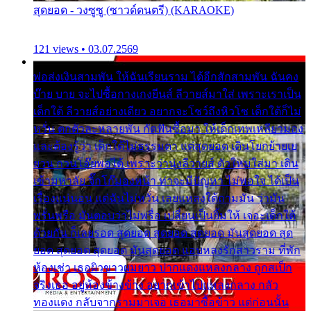
สุดยอด - วงซูซู (ซาวด์ดนตรี) (KARAOKE)
121 views • 03.07.2569
พ่อส่งเงินสามพัน ให้ฉันเรียนราม ได้อีกสักสามพัน ฉันคง
บ๊าย บาย จะไปซื้อกางเกงยีนส์ ลีวายส์มาใส่ เพราะเราเป็น
เด็กใต้ ลีวายส์อย่างเดียว อยากจะโชว์ถึงหิวโซ เด็กใต้ก็ไม่
หวั่น ตกตัวละหลายพัน กัดฟันซื้อมา ให้เด็กเทพเหลียวมอง
และต้องรู้ว่า เด็กใต้ไม่ธรรมดา แต่สุดยอด เดินโยกย้ายเย
ยวน กวนโอ๊ยพอได้ เพราะว่านุ่งลีวายส์ ตัวใหม่ใส่มา เดิน
เข้ามหาลัย จิ๊กโก๊มองหน้า ท่าจะมีปัญหา ไม่พอใจ ได้เป็น
เรื่องแน่นอน แต่ฉันไม่หวั่น เลยแหลงใต้ถามมัน ว่ามัน
พรั่นพรือ มันตอบว่าไม่พรื่อ เปลี่ยนเป็นยิ้มให้ เจอะเด็กใต้
ด้วยกัน ก็เลยรอด สุดยอด สุดยอด สุดยอด มันสุดยอด สุด
ยอด สุดยอด สุดยอด มันสุดยอด แอบหลงรักสาวราม ที่พัก
ห้องเช่า เธอผิวขาวผมยาว ปากแดงแหลงกลาง ถูกสเป็ก
จริงเธอ อยู่ห้องข้างข้าง อยากเข้าไปแหลงกลาง กลัว
ทองแดง กลับจากรามมาเจอ เธอมาซื้อข้าว แต่ก่อนนั้น