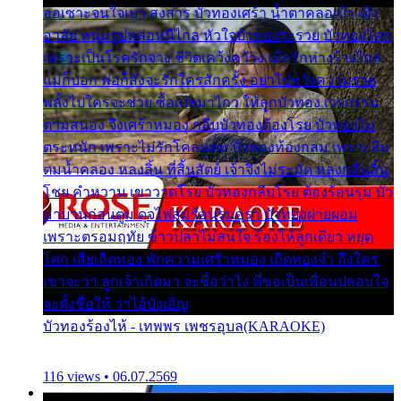
ออเซาะจนใจเบา สงสาร บัวทองเศร้า น้ำตาคลอเบ้า เฝ้า
อาลัย หนุ่มรูปหล่อหนีไกล หัวใจบัวทองระรวย บัวทองโศก
เพราะเป็นโรครักจาง ชีวิตเคว้งคว้าง เมื่อรักห่างร้างไกล
แม่ก็บอก พ่อก็สั่งจะรักใครสักครั้ง อย่าไปหวังความรวย
พลั้งไปใครจะช่วย ซื้อเปลมาไกว ให้ลูกบัวทอง เวรกรรม
ตามสนอง จึงเศร้าหมอง กลีบบัวทองต้องโรย บัวทองไม่
ตระหนัก เพราะไม่รักโคลนตม บัวทองท้องกลม เพราะลืม
ตมน้ำคลอง หลงลิ้น ที่สิ้นสัตย์ เจ้าจึงไม่ระมัด หลงกลิ่นลิ้น
โชย คำหวาน เขาวาดโรย บัวทองกลีบโรย ต้องร้อนรุม บัว
มาบานก่อนตูม ดุจไฟสุมร้อนรุมอุรา บัวทองผ่ายผอม
เพราะตรอมฤทัย ข้าวปลาไม่สนใจ ร้องไห้ลูกเดียว หยุด
โศก เสียเถิดทอง พักความเศร้าหมอง เถิดทองจ๋า ถึงใคร
เขาจะว่า ลูกเจ้าเกิดมา จะชื่อว่าไง พี่ขอเป็นเพื่อนปลอบใจ
จะตั้งชื่อให้ ว่าไอ้บังเอิญ
บัวทองร้องไห้ - เทพพร เพชรอุบล(KARAOKE)
116 views • 06.07.2569