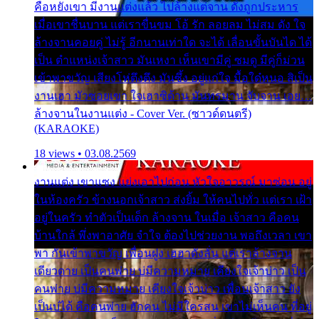
คือหยังเขา มีงานแต่งแล้ว ไปล้างแต่จาน ดั่งถูกประหาร
เมื่อเขาชื่นบาน แต่เราขื่นขม โอ้ รัก ลอยลม ไม่สม ดัง ใจ
ล้างจานคอยคู่ ไม่รู้ อีกนานเท่าใด จะได้ เลื่อนขั้นบันได ได้
เป็น ตำแหน่งเจ้าสาว มันเหงา เห็นเขามีคู่ ซมดู มีคู่ก็ม่วน
เข้าพาขวัญ เสียงโห่ตึงตึง มันซึ้ง อยู่แก่ใจ มื้อใด๋หนอ สิเป็น
งานเฮา มัวซอยเขา ใจเฮาซิด้าน มันทรมาน จับจาน เอย…
ล้างจานในงานแต่ง - Cover Ver. (ซาวด์ดนตรี)
(KARAOKE)
18 views • 03.08.2569
งานแต่ง เขาแซง แย่งเอาไปก่อน หัวใจอาวรณ์ มาซ่อน อยู่
ในห้องครัว ข้างนอกเจ้าสาว ส่งยิ้ม ให้คนไปทั่ว แต่เรา เฝ้า
อยู่ในครัว ทำตัวเป็นเด็ก ล้างจาน ในเมื่อ เจ้าสาว คือคน
บ้านใกล้ พึ่งพาอาศัย จำใจ ต้องไปช่วยงาน พอถึงเวลา เขา
พา กันเข้าพาขวัญ เพื่อนฝูง เฮฮาดังลั่น แต่เราล้างจาน
เดียวดาย เป็นคนพ่าย บ่มีความหมาย เคียงใจเจ้าบ่าว เป็น
คนพ่าย บ่มีความหมาย เคียงใจเจ้าบ่าว เพื่อนเจ้าสาว ยัง
เป็นบ่ได้ คือคนพ่าย ฮักคน ไม่มีใครสน เขาไม่เห็นคน ที่อยู่