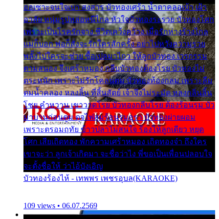
ออเซาะจนใจเบา สงสาร บัวทองเศร้า น้ำตาคลอเบ้า เฝ้า
อาลัย หนุ่มรูปหล่อหนีไกล หัวใจบัวทองระรวย บัวทองโศก
เพราะเป็นโรครักจาง ชีวิตเคว้งคว้าง เมื่อรักห่างร้างไกล
แม่ก็บอก พ่อก็สั่งจะรักใครสักครั้ง อย่าไปหวังความรวย
พลั้งไปใครจะช่วย ซื้อเปลมาไกว ให้ลูกบัวทอง เวรกรรม
ตามสนอง จึงเศร้าหมอง กลีบบัวทองต้องโรย บัวทองไม่
ตระหนัก เพราะไม่รักโคลนตม บัวทองท้องกลม เพราะลืม
ตมน้ำคลอง หลงลิ้น ที่สิ้นสัตย์ เจ้าจึงไม่ระมัด หลงกลิ่นลิ้น
โชย คำหวาน เขาวาดโรย บัวทองกลีบโรย ต้องร้อนรุม บัว
มาบานก่อนตูม ดุจไฟสุมร้อนรุมอุรา บัวทองผ่ายผอม
เพราะตรอมฤทัย ข้าวปลาไม่สนใจ ร้องไห้ลูกเดียว หยุด
โศก เสียเถิดทอง พักความเศร้าหมอง เถิดทองจ๋า ถึงใคร
เขาจะว่า ลูกเจ้าเกิดมา จะชื่อว่าไง พี่ขอเป็นเพื่อนปลอบใจ
จะตั้งชื่อให้ ว่าไอ้บังเอิญ
บัวทองร้องไห้ - เทพพร เพชรอุบล(KARAOKE)
109 views • 06.07.2569