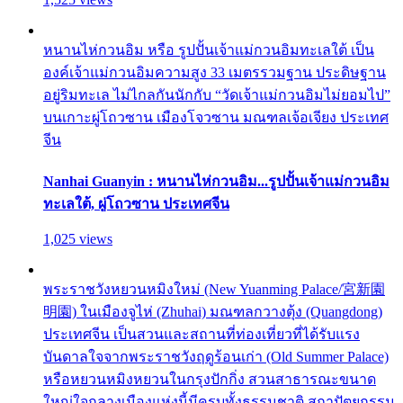
หนานไห่กวนอิม หรือ รูปปั้นเจ้าแม่กวนอิมทะเลใต้ เป็น
องค์เจ้าแม่กวนอิมความสูง 33 เมตรรวมฐาน ประดิษฐาน
อยู่ริมทะเล ไม่ไกลกันนักกับ “วัดเจ้าแม่กวนอิมไม่ยอมไป”
บนเกาะผู่โถวซาน เมืองโจวซาน มณฑลเจ้อเจียง ประเทศ
จีน
Nanhai Guanyin : หนานไห่กวนอิม...รูปปั้นเจ้าแม่กวนอิม
ทะเลใต้, ผู่โถวซาน ประเทศจีน
1,025 views
พระราชวังหยวนหมิงใหม่ (New Yuanming Palace/宮新園
明園) ในเมืองจูไห่ (Zhuhai) มณฑลกวางตุ้ง (Quangdong)
ประเทศจีน เป็นสวนและสถานที่ท่องเที่ยวที่ได้รับแรง
บันดาลใจจากพระราชวังฤดูร้อนเก่า (Old Summer Palace)
หรือหยวนหมิงหยวนในกรุงปักกิ่ง สวนสาธารณะขนาด
ใหญ่ใจกลางเมืองแห่งนี้มีครบทั้งธรรมชาติ สถาปัตยกรรม