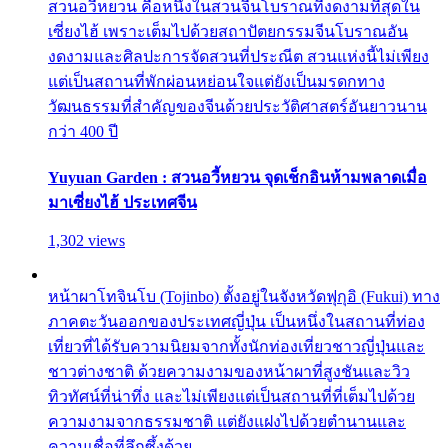
สวนอวี้หยวน คือหนึ่งในสวนจีนโบราณที่งดงามที่สุดใน
เซี่ยงไฮ้ เพราะเต็มไปด้วยสถาปัตยกรรมจีนโบราณอัน
งดงามและศิลปะการจัดสวนที่ประณีต สวนแห่งนี้ไม่เพียง
แต่เป็นสถานที่พักผ่อนหย่อนใจแต่ยังเป็นมรดกทาง
วัฒนธรรมที่สำคัญของจีนด้วยประวัติศาสตร์อันยาวนาน
กว่า 400 ปี
Yuyuan Garden : สวนอวี้หยวน จุดเช็กอินห้ามพลาดเมื่อ
มาเซี่ยงไฮ้ ประเทศจีน
1,302 views
หน้าผาโทจินโบ (Tojinbo) ตั้งอยู่ในจังหวัดฟุกุอิ (Fukui) ทาง
ภาคตะวันออกของประเทศญี่ปุ่น เป็นหนึ่งในสถานที่ท่อง
เที่ยวที่ได้รับความนิยมจากทั้งนักท่องเที่ยวชาวญี่ปุ่นและ
ชาวต่างชาติ ด้วยความงามของหน้าผาที่สูงชันและวิว
ทิวทัศน์ที่น่าทึ่ง และไม่เพียงแต่เป็นสถานที่ที่เต็มไปด้วย
ความงามจากธรรมชาติ แต่ยังแฝงไปด้วยตำนานและ
ความเชื่อที่ลึกซึ้งด้วย