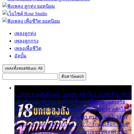
เพลงลูกทุ่ง
เพลงลูกกรุง
เพลงเพื่อชีวิต
อัลบั้ม
เพลงทั้งหมด
Music All
ค้นหา
Search
1. 00:00 สามสิบยังแจ๋ว - ยอดรัก สลักใจ 2. 02:49 รักมาห้าปี
- ศรเพชร ศรสุพรรณ 3. 05:57 รักสาวเสื้อลาย - แสงสุรีย์
รุ่งโรจน์ 4. 09:51 รักสะท้านดินสะเทือน - ยอดรัก สลักใจ 5.
12:23 มอเตอร์ไซค์ทำหล่น - ศรเพชร ศรสุพรรณ 6. 14:49
หิ้วกระเป๋า - แสงสุรีย์ รุ่งโรจน์ 7. 17:57 รักเผื่อเลือก - ยอด
รัก สลักใจ 8. 21:21 น้ำตาไอ้หนุ่ม - ศรเพชร ศรสุพรรณ 9.