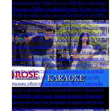
พ่อส่งเงินสามพัน ให้ฉันเรียนราม ได้อีกสักสามพัน ฉันคง
บ๊าย บาย จะไปซื้อกางเกงยีนส์ ลีวายส์มาใส่ เพราะเราเป็น
เด็กใต้ ลีวายส์อย่างเดียว อยากจะโชว์ถึงหิวโซ เด็กใต้ก็ไม่
หวั่น ตกตัวละหลายพัน กัดฟันซื้อมา ให้เด็กเทพเหลียวมอง
และต้องรู้ว่า เด็กใต้ไม่ธรรมดา แต่สุดยอด เดินโยกย้ายเย
ยวน กวนโอ๊ยพอได้ เพราะว่านุ่งลีวายส์ ตัวใหม่ใส่มา เดิน
เข้ามหาลัย จิ๊กโก๊มองหน้า ท่าจะมีปัญหา ไม่พอใจ ได้เป็น
เรื่องแน่นอน แต่ฉันไม่หวั่น เลยแหลงใต้ถามมัน ว่ามัน
พรั่นพรือ มันตอบว่าไม่พรื่อ เปลี่ยนเป็นยิ้มให้ เจอะเด็กใต้
ด้วยกัน ก็เลยรอด สุดยอด สุดยอด สุดยอด มันสุดยอด สุด
ยอด สุดยอด สุดยอด มันสุดยอด แอบหลงรักสาวราม ที่พัก
ห้องเช่า เธอผิวขาวผมยาว ปากแดงแหลงกลาง ถูกสเป็ก
จริงเธอ อยู่ห้องข้างข้าง อยากเข้าไปแหลงกลาง กลัว
ทองแดง กลับจากรามมาเจอ เธอมาซื้อข้าว แต่ก่อนนั้น
สองเรา เจอะกันครั้งใด เธอไม่เคยไยดี คราวนี้เธอยิ้มให้
ต้องให้ใส่ลีวายส์ สุดยอด สุดยอด มันสุดยอด มันสุดยอด
มันสุดยอด มันสุดยอด มันสุดยอด มันสุดยอด มันสุดยอด
มันสุดยอด มันสุดยอด มันสุดยอด มันสุดยอด มันสุดยอด