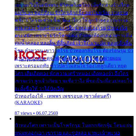
เพราะเป็นโรครักจาง ชีวิตเคว้งคว้าง เมื่อรักห่างร้างไกล
แม่ก็บอก พ่อก็สั่งจะรักใครสักครั้ง อย่าไปหวังความรวย
พลั้งไปใครจะช่วย ซื้อเปลมาไกว ให้ลูกบัวทอง เวรกรรม
ตามสนอง จึงเศร้าหมอง กลีบบัวทองต้องโรย บัวทองไม่
ตระหนัก เพราะไม่รักโคลนตม บัวทองท้องกลม เพราะลืม
ตมน้ำคลอง หลงลิ้น ที่สิ้นสัตย์ เจ้าจึงไม่ระมัด หลงกลิ่นลิ้น
โชย คำหวาน เขาวาดโรย บัวทองกลีบโรย ต้องร้อนรุม บัว
มาบานก่อนตูม ดุจไฟสุมร้อนรุมอุรา บัวทองผ่ายผอม
เพราะตรอมฤทัย ข้าวปลาไม่สนใจ ร้องไห้ลูกเดียว หยุด
โศก เสียเถิดทอง พักความเศร้าหมอง เถิดทองจ๋า ถึงใคร
เขาจะว่า ลูกเจ้าเกิดมา จะชื่อว่าไง พี่ขอเป็นเพื่อนปลอบใจ
จะตั้งชื่อให้ ว่าไอ้บังเอิญ
บัวทองร้องไห้ - เทพพร เพชรอุบล (ซาวด์ดนตรี)
(KARAOKE)
87 views • 06.07.2569
บัวทองโศก เพราะเป็นโรครักรุม ในอกกลัดกลุ้ม โดนแฟน
หนุ่มหลอกเอา เขารวย และรูปหล่อ มาพะเน้าพะนอ