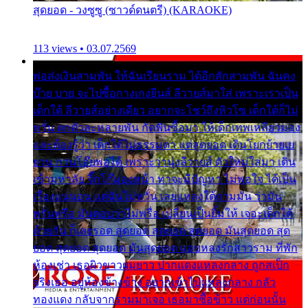
สุดยอด - วงซูซู (ซาวด์ดนตรี) (KARAOKE)
113 views • 03.07.2569
พ่อส่งเงินสามพัน ให้ฉันเรียนราม ได้อีกสักสามพัน ฉันคง
บ๊าย บาย จะไปซื้อกางเกงยีนส์ ลีวายส์มาใส่ เพราะเราเป็น
เด็กใต้ ลีวายส์อย่างเดียว อยากจะโชว์ถึงหิวโซ เด็กใต้ก็ไม่
หวั่น ตกตัวละหลายพัน กัดฟันซื้อมา ให้เด็กเทพเหลียวมอง
และต้องรู้ว่า เด็กใต้ไม่ธรรมดา แต่สุดยอด เดินโยกย้ายเย
ยวน กวนโอ๊ยพอได้ เพราะว่านุ่งลีวายส์ ตัวใหม่ใส่มา เดิน
เข้ามหาลัย จิ๊กโก๊มองหน้า ท่าจะมีปัญหา ไม่พอใจ ได้เป็น
เรื่องแน่นอน แต่ฉันไม่หวั่น เลยแหลงใต้ถามมัน ว่ามัน
พรั่นพรือ มันตอบว่าไม่พรื่อ เปลี่ยนเป็นยิ้มให้ เจอะเด็กใต้
ด้วยกัน ก็เลยรอด สุดยอด สุดยอด สุดยอด มันสุดยอด สุด
ยอด สุดยอด สุดยอด มันสุดยอด แอบหลงรักสาวราม ที่พัก
ห้องเช่า เธอผิวขาวผมยาว ปากแดงแหลงกลาง ถูกสเป็ก
จริงเธอ อยู่ห้องข้างข้าง อยากเข้าไปแหลงกลาง กลัว
ทองแดง กลับจากรามมาเจอ เธอมาซื้อข้าว แต่ก่อนนั้น