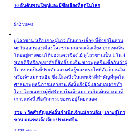
10 อันดับพระใหญ่และมีชื่อเสียงที่สุดในโลก
942 views
ผู่โถวซาน หรือ เกาะผู่โถว เป็นเกาะเล็กๆ ที่ตั้งอยู่ในส่วน
ตะวันออกของเมืองโจวซาน มณฑลเจ้อเจียง ประเทศจีน
โดยอยู่ทางตอนใต้ของนครเซี่ยงไฮ้ ผู่โถวซานเป็น 1 ใน 4
พุทธคีรีหรือภูเขาศักดิ์สิทธิ์ของจีน ชาวพุทธจีนเชื่อกันว่าผู่
โถวซานเป็นที่ประทับและตรัสรู้ของพระโพธิสัตว์กวนอิม
หรือเจ้าแม่กวนอิม ซึ่งเป็นหนึ่งในเทพเจ้าที่สำคัญที่สุดใน
ศาสนาพุทธนิกายมหายาน ดังนั้นจึงมีผู้แสวงบุญจากทั่ว
โลก โดยเฉพาะผู้ที่ศรัทธาในเจ้าแม่กวนอิมเดินทางมาที่
เกาะแห่งนี้เพื่อสักการะขอพรอยู่โดยตลอด
รวม 5 วัดสำคัญแห่งถิ่นกำเนิดเจ้าแม่กวนอิม | เกาะผู่โถว
ซาน มณฑลเจ้อเจียง ประเทศจีน
1,525 views