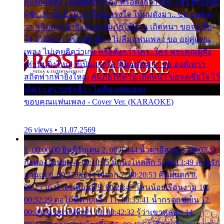
คู่แฟนเพลง ไม่เคยคิดว่าเก่ง หรือดังกว่าใคร..ใคร พระคุณ
ผู้ฟัง เท่านั้นยิ่งใหญ่ ที่เป็นแรงใจ ให้ผมดังมา.. ขอ องค์เท
วา สถิตฟากฟ้ายิ่งใหญ่ คุ้มภัยให้ท่าน เถิดหนา ขอจงเชื่อ
ใจ ไว้เถิดว่า ตราบชั่วชีวา ไม่ลืมแฟนเพลง ขอ อยู่คู่แฟน
เพลง ไม่เคยคิดว่าเก่ง หรือดังกว่าใคร..ใคร พระคุณผู้ฟัง
เท่านั้นยิ่งใหญ่ ที่เป็นแรงใจ ให้ผมดังมา.. ขอ องค์เทวา
สถิตฟากฟ้ายิ่งใหญ่ คุ้มภัยให้ท่าน เถิดหนา ขอจงเชื่อใจ ไว้
เถิดว่า ตราบชั่วชีวา ไม่ลืมแฟนเพลง
ขอบคุณแฟนเพลง - Cover Ver. (KARAOKE)
26 views • 31.07.2569
1. 00:00:00 ยินดีรับเดน 2. 00:03:44 น้ำตาอีสาน 3. 00:07:51
กิ่งทองใบหยก 4. 00:10:35 น้ำนิ่งไหลลึก 5. 00:13:49 ลานรัก
ลานเท 6. 00:17:06 จำใจจาก 7. 00:20:53 คืนฝนตก 8.
00:25:16 น้ำลงเดือนยี่ 9. 00:28:47 โสนน้อยเรือนงาม 10.
00:32:29 ตอไม้ที่ตายแล้ว 11. 00:35:41 น้ำกรดแช่เย็น 12.
00:39:08 อยากฟังซ้ำ 13. 00:42:32 รู้ว่าเขาหลอก 14.