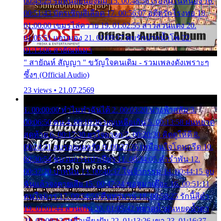
00:45:25 รอหน่อยน้องติ๋ม 15. 00:48:56 เรือล่มในหนอง 16.
00:51:43 บัตรเชิญสีเลือด 17. 00:56:07 อดีตรักโรงทอ 18.
01:00:00 เขมรไล่ควาย 19. 01:02:55 สาวสวนแตง 20.
01:05:51 แอบมอง 21. 01:09:27 พบรักปากน้ำโพ 22.
01:13:06 สายัณห์เมา
" สายัณห์ สัญญา " ขวัญใจคนเดิม - รวมเพลงดังเพราะๆ
ซึ้งๆ (Official Audio)
23 views • 21.07.2569
1. 00:00:00 ทำไมทำฉันได้ 2. 00:03:20 นางฟ้าสลัม 3.
00:06:50 คน 4. 00:10:36 บุญเหลือเกิน 5. 00:13:58 ฝนหยาด
สุดท้าย 6. 00:17:30 ยาใจยาจก 7. 00:20:30 คิดดูให้ดี 8.
00:24:21 ลบรอยแผลรัก 9. 00:27:35 เหมือนใจโดนกรีด 10.
00:30:54 ขบวนการเปาเปียว 11. 00:34:05 คำรำพัน 12.
00:37:20 ปาหนัน 13. 00:40:37 ใจเจ้ากรรม 14. 00:44:15 จูบ
ฉันแล้วจงตายเสีย 15. 00:47:24 ขอสูมาเต๊อะ 16. 00:51:11
คนใจมาร 17. 00:54:50 คืนทรมาน 18. 00:58:25 รักนี้สีดำ
19. 01:01:44 ส่วนเกิน 20. 01:05:42 หยาดน้ำฝนหยดน้ำตา
21. 01:09:13 เหลือเพียงฝัน 22. 01:13:26 เขา 23. 01:16:37