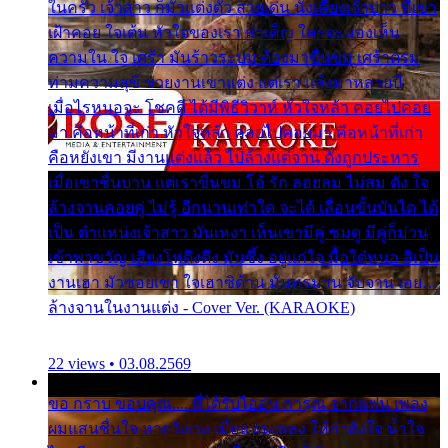
ในครัว เจ้าสาว ก็มัวแต่งตัว สวยเด่น นั่งเคียงเจ้าบ่าว ที่เขา
เฝ้าคอย ใจเต้น หัวใจของเรา ลำเค็ญ ใครจะมองเห็น
ความใน ใจ เศร้า มันร้าวระบม ต้องมาขื่นขม เศร้าตรม
ท่ามความสุขี ช่วยงานเขาแต่ง แต่เรา แล้งมาหลายปี
เมื่อไรหนอจะ โชคดี ได้มีพิธีวิวาห์ หัวใจหล้า คอยไปคอย
มา คือหน้าที่เก่า หัวใจหล้า คอยไปคอยมา คือหน้าที่เก่า
คือหยังเขา มีงานแต่งแล้ว ไปล้างแต่จาน ดั่งถูกประหาร
เมื่อเขาชื่นบาน แต่เราขื่นขม โอ้ รัก ลอยลม ไม่สม ดัง ใจ
ล้างจานคอยคู่ ไม่รู้ อีกนานเท่าใด จะได้ เลื่อนขั้นบันได ได้
เป็น ตำแหน่งเจ้าสาว มันเหงา เห็นเขามีคู่ ซมดู มีคู่ก็ม่วน
เข้าพาขวัญ เสียงโห่ตึงตึง มันซึ้ง อยู่แก่ใจ มื้อใด๋หนอ สิเป็น
งานเฮา มัวซอยเขา ใจเฮาซิด้าน มันทรมาน จับจาน เอย…
ล้างจานในงานแต่ง - Cover Ver. (KARAOKE)
22 views • 03.08.2569
ขอ กราบ ขอบคุณ.... ที่ได้รับไออุ่น การุณ จากแฟน เพลง
ผมแสนชื่นใจ หายวังเวง เมื่อแฟนเพลง ให้กำลังใจ น้ำใจ