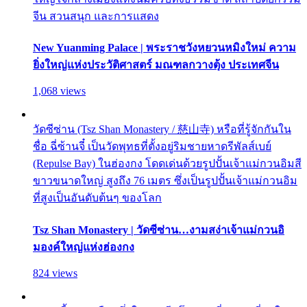
จีน สวนสนุก และการแสดง
New Yuanming Palace | พระราชวังหยวนหมิงใหม่ ความ
ยิ่งใหญ่แห่งประวัติศาสตร์ มณฑลกวางตุ้ง ประเทศจีน
1,068 views
วัดซีซ่าน (Tsz Shan Monastery / 慈山寺) หรือที่รู้จักกันใน
ชื่อ ฉี่ซ้านจี๋ เป็นวัดพุทธที่ตั้งอยู่ริมชายหาดรีพัลส์เบย์
(Repulse Bay) ในฮ่องกง โดดเด่นด้วยรูปปั้นเจ้าแม่กวนอิมสี
ขาวขนาดใหญ่ สูงถึง 76 เมตร ซึ่งเป็นรูปปั้นเจ้าแม่กวนอิม
ที่สูงเป็นอันดับต้นๆ ของโลก
Tsz Shan Monastery | วัดซีซ่าน…งามสง่าเจ้าแม่กวนอิ
มองค์ใหญ่แห่งฮ่องกง
824 views