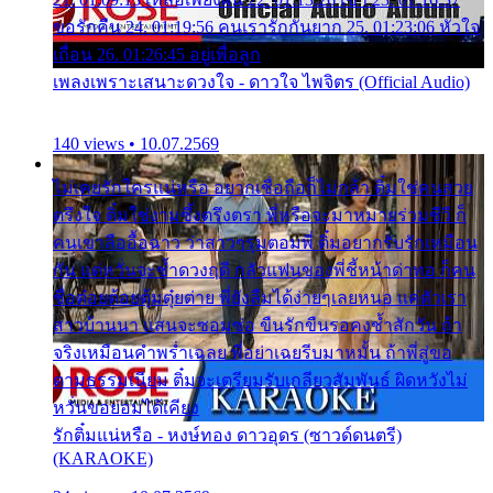
ขอรักคืน 24. 01:19:56 คนเรารักกันยาก 25. 01:23:06 หัวใจ
เถื่อน 26. 01:26:45 อยู่เพื่อลูก
เพลงเพราะเสนาะดวงใจ - ดาวใจ ไพจิตร (Official Audio)
140 views • 10.07.2569
ไม่เคยรักใครแน่หรือ อยากเชื่อถือก็ไม่กล้า ติ๋มใช่คนสวย
ตรึงใจ ติ๋มใช่งามซึ้งตรึงตรา พี่หรือจะมาหมายร่วมชีวี ก็
คนเขาลืออื้อฉาว ว่าสาวๆรุมตอมพี่ ติ๋มอยากรับรักเหมือน
กัน แต่หวั่นจะช้ำดวงฤดี กลัวแฟนของพี่ชี้หน้าด่าทอ ก็คน
ชื่อต๋อยต้อยตุ้มตุ๋ยต่าย พี่ยังลืมได้ง่ายๆเลยหนอ แค่ตัวเรา
สาวบ้านนา แสนจะซอมซ่อ ขืนรักขืนรอคงช้ำสักวัน ถ้า
จริงเหมือนคำพร่ำเฉลย พี่อย่าเฉยรีบมาหมั้น ถ้าพี่สู่ขอ
ตามธรรมเนียม ติ๋มจะเตรียมรับเกลียวสัมพันธ์ ผิดหวังไม่
หวั่นขอยอมได้เคียง
รักติ๋มแน่หรือ - หงษ์ทอง ดาวอุดร (ซาวด์ดนตรี)
(KARAOKE)