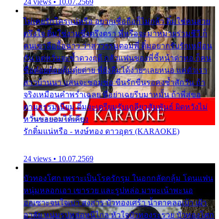
24 views • 10.07.2569
ไม่เคยรักใครแน่หรือ อยากเชื่อถือก็ไม่กล้า ติ๋มใช่คนสวย
ตรึงใจ ติ๋มใช่งามซึ้งตรึงตรา พี่หรือจะมาหมายร่วมชีวี ก็
คนเขาลืออื้อฉาว ว่าสาวๆรุมตอมพี่ ติ๋มอยากรับรักเหมือน
กัน แต่หวั่นจะช้ำดวงฤดี กลัวแฟนของพี่ชี้หน้าด่าทอ ก็คน
ชื่อต๋อยต้อยตุ้มตุ๋ยต่าย พี่ยังลืมได้ง่ายๆเลยหนอ แค่ตัวเรา
สาวบ้านนา แสนจะซอมซ่อ ขืนรักขืนรอคงช้ำสักวัน ถ้า
จริงเหมือนคำพร่ำเฉลย พี่อย่าเฉยรีบมาหมั้น ถ้าพี่สู่ขอ
ตามธรรมเนียม ติ๋มจะเตรียมรับเกลียวสัมพันธ์ ผิดหวังไม่
หวั่นขอยอมได้เคียง
รักติ๋มแน่หรือ - หงษ์ทอง ดาวอุดร (KARAOKE)
24 views • 10.07.2569
บัวทองโศก เพราะเป็นโรครักรุม ในอกกลัดกลุ้ม โดนแฟน
หนุ่มหลอกเอา เขารวย และรูปหล่อ มาพะเน้าพะนอ
ออเซาะจนใจเบา สงสาร บัวทองเศร้า น้ำตาคลอเบ้า เฝ้า
อาลัย หนุ่มรูปหล่อหนีไกล หัวใจบัวทองระรวย บัวทองโศก