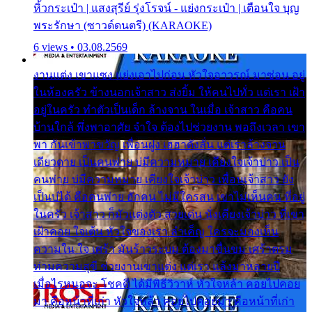
หิ้วกระเป๋า | แสงสุรีย์ รุ่งโรจน์ - แย่งกระเป๋า | เตือนใจ บุญ
พระรักษา (ซาวด์ดนตรี) (KARAOKE)
6 views • 03.08.2569
งานแต่ง เขาแซง แย่งเอาไปก่อน หัวใจอาวรณ์ มาซ่อน อยู่
ในห้องครัว ข้างนอกเจ้าสาว ส่งยิ้ม ให้คนไปทั่ว แต่เรา เฝ้า
อยู่ในครัว ทำตัวเป็นเด็ก ล้างจาน ในเมื่อ เจ้าสาว คือคน
บ้านใกล้ พึ่งพาอาศัย จำใจ ต้องไปช่วยงาน พอถึงเวลา เขา
พา กันเข้าพาขวัญ เพื่อนฝูง เฮฮาดังลั่น แต่เราล้างจาน
เดียวดาย เป็นคนพ่าย บ่มีความหมาย เคียงใจเจ้าบ่าว เป็น
คนพ่าย บ่มีความหมาย เคียงใจเจ้าบ่าว เพื่อนเจ้าสาว ยัง
เป็นบ่ได้ คือคนพ่าย ฮักคน ไม่มีใครสน เขาไม่เห็นคน ที่อยู่
ในครัว เจ้าสาว ก็มัวแต่งตัว สวยเด่น นั่งเคียงเจ้าบ่าว ที่เขา
เฝ้าคอย ใจเต้น หัวใจของเรา ลำเค็ญ ใครจะมองเห็น
ความใน ใจ เศร้า มันร้าวระบม ต้องมาขื่นขม เศร้าตรม
ท่ามความสุขี ช่วยงานเขาแต่ง แต่เรา แล้งมาหลายปี
เมื่อไรหนอจะ โชคดี ได้มีพิธีวิวาห์ หัวใจหล้า คอยไปคอย
มา คือหน้าที่เก่า หัวใจหล้า คอยไปคอยมา คือหน้าที่เก่า