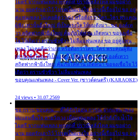
ไมตรี จากแฟนเพลง ทุกทุกที่ ปราณีหลั่งไหล ผมขอฝาก
นาม ยอดรักเอาไว้ โปรดเป็นแรงใจ อย่างนี้เรื่อยไป ขอ อยู่
คู่แฟนเพลง ไม่เคยคิดว่าเก่ง หรือดังกว่าใคร..ใคร พระคุณ
ผู้ฟัง เท่านั้นยิ่งใหญ่ ที่เป็นแรงใจ ให้ผมดังมา.. ขอ องค์เท
วา สถิตฟากฟ้ายิ่งใหญ่ คุ้มภัยให้ท่าน เถิดหนา ขอจงเชื่อ
ใจ ไว้เถิดว่า ตราบชั่วชีวา ไม่ลืมแฟนเพลง ขอ อยู่คู่แฟน
เพลง ไม่เคยคิดว่าเก่ง หรือดังกว่าใคร..ใคร พระคุณผู้ฟัง
เท่านั้นยิ่งใหญ่ ที่เป็นแรงใจ ให้ผมดังมา.. ขอ องค์เทวา
สถิตฟากฟ้ายิ่งใหญ่ คุ้มภัยให้ท่าน เถิดหนา ขอจงเชื่อใจ ไว้
เถิดว่า ตราบชั่วชีวา ไม่ลืมแฟนเพลง
ขอบคุณแฟนเพลง - Cover Ver. (ซาวด์ดนตรี) (KARAOKE)
24 views • 31.07.2569
ขอ กราบ ขอบคุณ.... ที่ได้รับไออุ่น การุณ จากแฟน เพลง
ผมแสนชื่นใจ หายวังเวง เมื่อแฟนเพลง ให้กำลังใจ น้ำใจ
ไมตรี จากแฟนเพลง ทุกทุกที่ ปราณีหลั่งไหล ผมขอฝาก
นาม ยอดรักเอาไว้ โปรดเป็นแรงใจ อย่างนี้เรื่อยไป ขอ อยู่