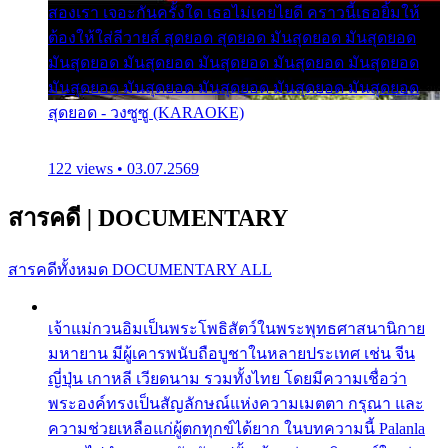
สองเรา เจอะกันครั้งใด เธอไม่เคยไยดี คราวนี้เธอยิ้มให้
ต้องให้ใส่ลีวายส์ สุดยอด สุดยอด มันสุดยอด มันสุดยอด
มันสุดยอด มันสุดยอด มันสุดยอด มันสุดยอด มันสุดยอด
มันสุดยอด มันสุดยอด มันสุดยอด มันสุดยอด มันสุดยอด
สุดยอด - วงซูซู (KARAOKE)
122 views • 03.07.2569
สารคดี
|
DOCUMENTARY
สารคดีทั้งหมด
DOCUMENTARY ALL
เจ้าแม่กวนอิมเป็นพระโพธิสัตว์ในพระพุทธศาสนานิกาย
มหายาน มีผู้เคารพนับถือบูชาในหลายประเทศ เช่น จีน
ญี่ปุ่น เกาหลี เวียดนาม รวมทั้งไทย โดยมีความเชื่อว่า
พระองค์ทรงเป็นสัญลักษณ์แห่งความเมตตา กรุณา และ
ความช่วยเหลือแก่ผู้ตกทุกข์ได้ยาก ในบทความนี้ Palanla