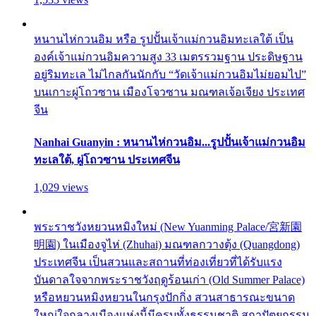
หนานไห่กวนอิม หรือ รูปปั้นเจ้าแม่กวนอิมทะเลใต้ เป็น
องค์เจ้าแม่กวนอิมความสูง 33 เมตรรวมฐาน ประดิษฐาน
อยู่ริมทะเล ไม่ไกลกันนักกับ “วัดเจ้าแม่กวนอิมไม่ยอมไป”
บนเกาะผู่โถวซาน เมืองโจวซาน มณฑลเจ้อเจียง ประเทศ
จีน
Nanhai Guanyin : หนานไห่กวนอิม...รูปปั้นเจ้าแม่กวนอิม
ทะเลใต้, ผู่โถวซาน ประเทศจีน
1,029 views
พระราชวังหยวนหมิงใหม่ (New Yuanming Palace/宮新園
明園) ในเมืองจูไห่ (Zhuhai) มณฑลกวางตุ้ง (Quangdong)
ประเทศจีน เป็นสวนและสถานที่ท่องเที่ยวที่ได้รับแรง
บันดาลใจจากพระราชวังฤดูร้อนเก่า (Old Summer Palace)
หรือหยวนหมิงหยวนในกรุงปักกิ่ง สวนสาธารณะขนาด
ใหญ่ใจกลางเมืองแห่งนี้มีครบทั้งธรรมชาติ สถาปัตยกรรม