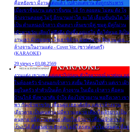
คือหยังเขา มีงานแต่งแล้ว ไปล้างแต่จาน ดั่งถูกประหาร
เมื่อเขาชื่นบาน แต่เราขื่นขม โอ้ รัก ลอยลม ไม่สม ดัง ใจ
ล้างจานคอยคู่ ไม่รู้ อีกนานเท่าใด จะได้ เลื่อนขั้นบันได ได้
เป็น ตำแหน่งเจ้าสาว มันเหงา เห็นเขามีคู่ ซมดู มีคู่ก็ม่วน
เข้าพาขวัญ เสียงโห่ตึงตึง มันซึ้ง อยู่แก่ใจ มื้อใด๋หนอ สิเป็น
งานเฮา มัวซอยเขา ใจเฮาซิด้าน มันทรมาน จับจาน เอย…
ล้างจานในงานแต่ง - Cover Ver. (ซาวด์ดนตรี)
(KARAOKE)
29 views • 03.08.2569
งานแต่ง เขาแซง แย่งเอาไปก่อน หัวใจอาวรณ์ มาซ่อน อยู่
ในห้องครัว ข้างนอกเจ้าสาว ส่งยิ้ม ให้คนไปทั่ว แต่เรา เฝ้า
อยู่ในครัว ทำตัวเป็นเด็ก ล้างจาน ในเมื่อ เจ้าสาว คือคน
บ้านใกล้ พึ่งพาอาศัย จำใจ ต้องไปช่วยงาน พอถึงเวลา เขา
พา กันเข้าพาขวัญ เพื่อนฝูง เฮฮาดังลั่น แต่เราล้างจาน
เดียวดาย เป็นคนพ่าย บ่มีความหมาย เคียงใจเจ้าบ่าว เป็น
คนพ่าย บ่มีความหมาย เคียงใจเจ้าบ่าว เพื่อนเจ้าสาว ยัง
เป็นบ่ได้ คือคนพ่าย ฮักคน ไม่มีใครสน เขาไม่เห็นคน ที่อยู่