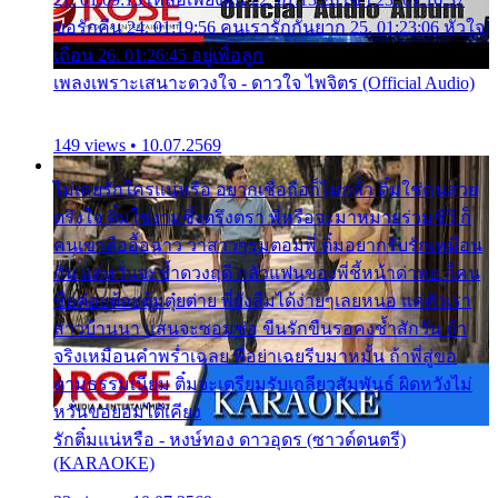
ขอรักคืน 24. 01:19:56 คนเรารักกันยาก 25. 01:23:06 หัวใจ
เถื่อน 26. 01:26:45 อยู่เพื่อลูก
เพลงเพราะเสนาะดวงใจ - ดาวใจ ไพจิตร (Official Audio)
149 views • 10.07.2569
ไม่เคยรักใครแน่หรือ อยากเชื่อถือก็ไม่กล้า ติ๋มใช่คนสวย
ตรึงใจ ติ๋มใช่งามซึ้งตรึงตรา พี่หรือจะมาหมายร่วมชีวี ก็
คนเขาลืออื้อฉาว ว่าสาวๆรุมตอมพี่ ติ๋มอยากรับรักเหมือน
กัน แต่หวั่นจะช้ำดวงฤดี กลัวแฟนของพี่ชี้หน้าด่าทอ ก็คน
ชื่อต๋อยต้อยตุ้มตุ๋ยต่าย พี่ยังลืมได้ง่ายๆเลยหนอ แค่ตัวเรา
สาวบ้านนา แสนจะซอมซ่อ ขืนรักขืนรอคงช้ำสักวัน ถ้า
จริงเหมือนคำพร่ำเฉลย พี่อย่าเฉยรีบมาหมั้น ถ้าพี่สู่ขอ
ตามธรรมเนียม ติ๋มจะเตรียมรับเกลียวสัมพันธ์ ผิดหวังไม่
หวั่นขอยอมได้เคียง
รักติ๋มแน่หรือ - หงษ์ทอง ดาวอุดร (ซาวด์ดนตรี)
(KARAOKE)