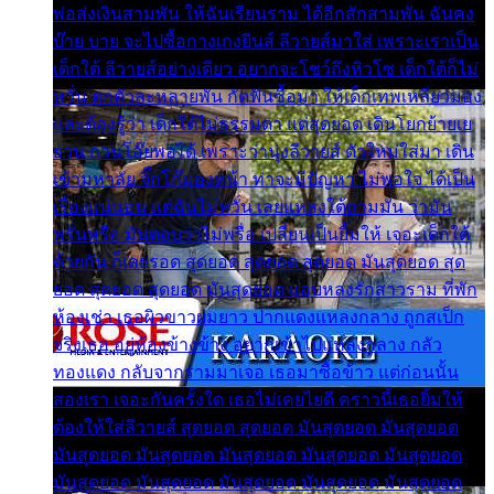
พ่อส่งเงินสามพัน ให้ฉันเรียนราม ได้อีกสักสามพัน ฉันคง
บ๊าย บาย จะไปซื้อกางเกงยีนส์ ลีวายส์มาใส่ เพราะเราเป็น
เด็กใต้ ลีวายส์อย่างเดียว อยากจะโชว์ถึงหิวโซ เด็กใต้ก็ไม่
หวั่น ตกตัวละหลายพัน กัดฟันซื้อมา ให้เด็กเทพเหลียวมอง
และต้องรู้ว่า เด็กใต้ไม่ธรรมดา แต่สุดยอด เดินโยกย้ายเย
ยวน กวนโอ๊ยพอได้ เพราะว่านุ่งลีวายส์ ตัวใหม่ใส่มา เดิน
เข้ามหาลัย จิ๊กโก๊มองหน้า ท่าจะมีปัญหา ไม่พอใจ ได้เป็น
เรื่องแน่นอน แต่ฉันไม่หวั่น เลยแหลงใต้ถามมัน ว่ามัน
พรั่นพรือ มันตอบว่าไม่พรื่อ เปลี่ยนเป็นยิ้มให้ เจอะเด็กใต้
ด้วยกัน ก็เลยรอด สุดยอด สุดยอด สุดยอด มันสุดยอด สุด
ยอด สุดยอด สุดยอด มันสุดยอด แอบหลงรักสาวราม ที่พัก
ห้องเช่า เธอผิวขาวผมยาว ปากแดงแหลงกลาง ถูกสเป็ก
จริงเธอ อยู่ห้องข้างข้าง อยากเข้าไปแหลงกลาง กลัว
ทองแดง กลับจากรามมาเจอ เธอมาซื้อข้าว แต่ก่อนนั้น
สองเรา เจอะกันครั้งใด เธอไม่เคยไยดี คราวนี้เธอยิ้มให้
ต้องให้ใส่ลีวายส์ สุดยอด สุดยอด มันสุดยอด มันสุดยอด
มันสุดยอด มันสุดยอด มันสุดยอด มันสุดยอด มันสุดยอด
มันสุดยอด มันสุดยอด มันสุดยอด มันสุดยอด มันสุดยอด