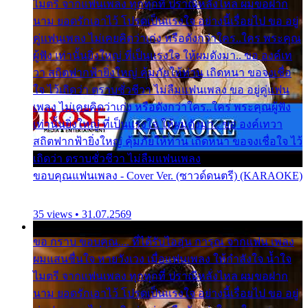
ไมตรี จากแฟนเพลง ทุกทุกที่ ปราณีหลั่งไหล ผมขอฝาก
นาม ยอดรักเอาไว้ โปรดเป็นแรงใจ อย่างนี้เรื่อยไป ขอ อยู่
คู่แฟนเพลง ไม่เคยคิดว่าเก่ง หรือดังกว่าใคร..ใคร พระคุณ
ผู้ฟัง เท่านั้นยิ่งใหญ่ ที่เป็นแรงใจ ให้ผมดังมา.. ขอ องค์เท
วา สถิตฟากฟ้ายิ่งใหญ่ คุ้มภัยให้ท่าน เถิดหนา ขอจงเชื่อ
ใจ ไว้เถิดว่า ตราบชั่วชีวา ไม่ลืมแฟนเพลง ขอ อยู่คู่แฟน
เพลง ไม่เคยคิดว่าเก่ง หรือดังกว่าใคร..ใคร พระคุณผู้ฟัง
เท่านั้นยิ่งใหญ่ ที่เป็นแรงใจ ให้ผมดังมา.. ขอ องค์เทวา
สถิตฟากฟ้ายิ่งใหญ่ คุ้มภัยให้ท่าน เถิดหนา ขอจงเชื่อใจ ไว้
เถิดว่า ตราบชั่วชีวา ไม่ลืมแฟนเพลง
ขอบคุณแฟนเพลง - Cover Ver. (ซาวด์ดนตรี) (KARAOKE)
35 views • 31.07.2569
ขอ กราบ ขอบคุณ.... ที่ได้รับไออุ่น การุณ จากแฟน เพลง
ผมแสนชื่นใจ หายวังเวง เมื่อแฟนเพลง ให้กำลังใจ น้ำใจ
ไมตรี จากแฟนเพลง ทุกทุกที่ ปราณีหลั่งไหล ผมขอฝาก
นาม ยอดรักเอาไว้ โปรดเป็นแรงใจ อย่างนี้เรื่อยไป ขอ อยู่