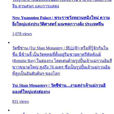
จีน สวนสนุก และการแสดง
New Yuanming Palace | พระราชวังหยวนหมิงใหม่ ความ
ยิ่งใหญ่แห่งประวัติศาสตร์ มณฑลกวางตุ้ง ประเทศจีน
1,078 views
วัดซีซ่าน (Tsz Shan Monastery / 慈山寺) หรือที่รู้จักกันใน
ชื่อ ฉี่ซ้านจี๋ เป็นวัดพุทธที่ตั้งอยู่ริมชายหาดรีพัลส์เบย์
(Repulse Bay) ในฮ่องกง โดดเด่นด้วยรูปปั้นเจ้าแม่กวนอิมสี
ขาวขนาดใหญ่ สูงถึง 76 เมตร ซึ่งเป็นรูปปั้นเจ้าแม่กวนอิม
ที่สูงเป็นอันดับต้นๆ ของโลก
Tsz Shan Monastery | วัดซีซ่าน…งามสง่าเจ้าแม่กวนอิ
มองค์ใหญ่แห่งฮ่องกง
831 views