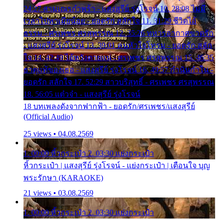
24:27 สามเณรกำพร้า - แสงสุรีย์ รุ่งโรจน์ 10. 28:08 ไม่มี
เวลาไปหาเมียน้อย - ยอดรัก สลักใจ 11. 31:29 ชีวิตไอ้
ธรรม - ศรเพชร ศรสุพรรณ 12. 35:26 ทหารอากาศขาดรัก
- แสงสุรีย์ รุ่งโรจน์ 13. 39:01 คนหัวใจโทรม - ยอดรัก สลัก
ใจ 14. 42:49 ไอ้หวังตายแน่ - ศรเพชร ศรสุพรรณ 15. 46:35
ธาตุแท้ของเธอ - แสงสุรีย์ รุ่งโรจน์ 16. 49:57 กำนันกำใน -
ยอดรัก สลักใจ 17. 52:29 สาวบริสุทธิ์ - ศรเพชร ศรสุพรรณ
18. 56:05 แต๋วจ๋า - แสงสุรีย์ รุ่งโรจน์
18 บทเพลงดังจากฟากฟ้า - ยอดรัก/ศรเพชร/แสงสุรีย์
(Official Audio)
25 views • 04.08.2569
1. 00:00 หิ้วกระเป๋า 2. 03:30 แย่งกระเป๋า
หิ้วกระเป๋า | แสงสุรีย์ รุ่งโรจน์ - แย่งกระเป๋า | เตือนใจ บุญ
พระรักษา (KARAOKE)
21 views • 03.08.2569
1. 00:00 หิ้วกระเป๋า 2. 03:30 แย่งกระเป๋า