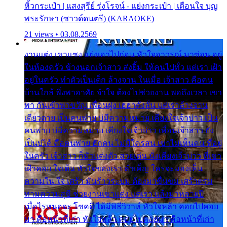
หิ้วกระเป๋า | แสงสุรีย์ รุ่งโรจน์ - แย่งกระเป๋า | เตือนใจ บุญ
พระรักษา (ซาวด์ดนตรี) (KARAOKE)
21 views • 03.08.2569
งานแต่ง เขาแซง แย่งเอาไปก่อน หัวใจอาวรณ์ มาซ่อน อยู่
ในห้องครัว ข้างนอกเจ้าสาว ส่งยิ้ม ให้คนไปทั่ว แต่เรา เฝ้า
อยู่ในครัว ทำตัวเป็นเด็ก ล้างจาน ในเมื่อ เจ้าสาว คือคน
บ้านใกล้ พึ่งพาอาศัย จำใจ ต้องไปช่วยงาน พอถึงเวลา เขา
พา กันเข้าพาขวัญ เพื่อนฝูง เฮฮาดังลั่น แต่เราล้างจาน
เดียวดาย เป็นคนพ่าย บ่มีความหมาย เคียงใจเจ้าบ่าว เป็น
คนพ่าย บ่มีความหมาย เคียงใจเจ้าบ่าว เพื่อนเจ้าสาว ยัง
เป็นบ่ได้ คือคนพ่าย ฮักคน ไม่มีใครสน เขาไม่เห็นคน ที่อยู่
ในครัว เจ้าสาว ก็มัวแต่งตัว สวยเด่น นั่งเคียงเจ้าบ่าว ที่เขา
เฝ้าคอย ใจเต้น หัวใจของเรา ลำเค็ญ ใครจะมองเห็น
ความใน ใจ เศร้า มันร้าวระบม ต้องมาขื่นขม เศร้าตรม
ท่ามความสุขี ช่วยงานเขาแต่ง แต่เรา แล้งมาหลายปี
เมื่อไรหนอจะ โชคดี ได้มีพิธีวิวาห์ หัวใจหล้า คอยไปคอย
มา คือหน้าที่เก่า หัวใจหล้า คอยไปคอยมา คือหน้าที่เก่า