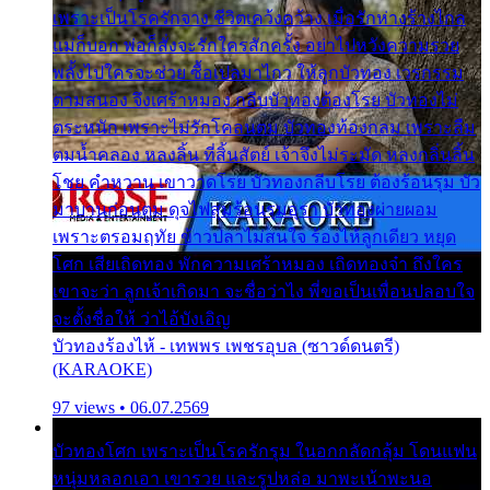
เพราะเป็นโรครักจาง ชีวิตเคว้งคว้าง เมื่อรักห่างร้างไกล
แม่ก็บอก พ่อก็สั่งจะรักใครสักครั้ง อย่าไปหวังความรวย
พลั้งไปใครจะช่วย ซื้อเปลมาไกว ให้ลูกบัวทอง เวรกรรม
ตามสนอง จึงเศร้าหมอง กลีบบัวทองต้องโรย บัวทองไม่
ตระหนัก เพราะไม่รักโคลนตม บัวทองท้องกลม เพราะลืม
ตมน้ำคลอง หลงลิ้น ที่สิ้นสัตย์ เจ้าจึงไม่ระมัด หลงกลิ่นลิ้น
โชย คำหวาน เขาวาดโรย บัวทองกลีบโรย ต้องร้อนรุม บัว
มาบานก่อนตูม ดุจไฟสุมร้อนรุมอุรา บัวทองผ่ายผอม
เพราะตรอมฤทัย ข้าวปลาไม่สนใจ ร้องไห้ลูกเดียว หยุด
โศก เสียเถิดทอง พักความเศร้าหมอง เถิดทองจ๋า ถึงใคร
เขาจะว่า ลูกเจ้าเกิดมา จะชื่อว่าไง พี่ขอเป็นเพื่อนปลอบใจ
จะตั้งชื่อให้ ว่าไอ้บังเอิญ
บัวทองร้องไห้ - เทพพร เพชรอุบล (ซาวด์ดนตรี)
(KARAOKE)
97 views • 06.07.2569
บัวทองโศก เพราะเป็นโรครักรุม ในอกกลัดกลุ้ม โดนแฟน
หนุ่มหลอกเอา เขารวย และรูปหล่อ มาพะเน้าพะนอ