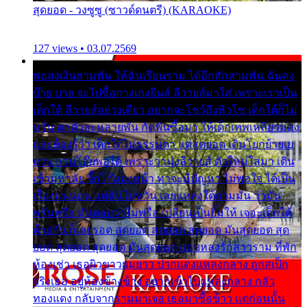
สุดยอด - วงซูซู (ซาวด์ดนตรี) (KARAOKE)
127 views • 03.07.2569
พ่อส่งเงินสามพัน ให้ฉันเรียนราม ได้อีกสักสามพัน ฉันคง
บ๊าย บาย จะไปซื้อกางเกงยีนส์ ลีวายส์มาใส่ เพราะเราเป็น
เด็กใต้ ลีวายส์อย่างเดียว อยากจะโชว์ถึงหิวโซ เด็กใต้ก็ไม่
หวั่น ตกตัวละหลายพัน กัดฟันซื้อมา ให้เด็กเทพเหลียวมอง
และต้องรู้ว่า เด็กใต้ไม่ธรรมดา แต่สุดยอด เดินโยกย้ายเย
ยวน กวนโอ๊ยพอได้ เพราะว่านุ่งลีวายส์ ตัวใหม่ใส่มา เดิน
เข้ามหาลัย จิ๊กโก๊มองหน้า ท่าจะมีปัญหา ไม่พอใจ ได้เป็น
เรื่องแน่นอน แต่ฉันไม่หวั่น เลยแหลงใต้ถามมัน ว่ามัน
พรั่นพรือ มันตอบว่าไม่พรื่อ เปลี่ยนเป็นยิ้มให้ เจอะเด็กใต้
ด้วยกัน ก็เลยรอด สุดยอด สุดยอด สุดยอด มันสุดยอด สุด
ยอด สุดยอด สุดยอด มันสุดยอด แอบหลงรักสาวราม ที่พัก
ห้องเช่า เธอผิวขาวผมยาว ปากแดงแหลงกลาง ถูกสเป็ก
จริงเธอ อยู่ห้องข้างข้าง อยากเข้าไปแหลงกลาง กลัว
ทองแดง กลับจากรามมาเจอ เธอมาซื้อข้าว แต่ก่อนนั้น