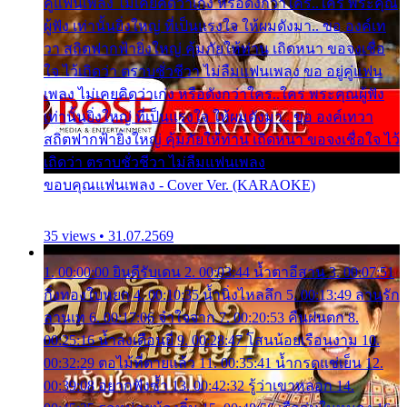
คู่แฟนเพลง ไม่เคยคิดว่าเก่ง หรือดังกว่าใคร..ใคร พระคุณ
ผู้ฟัง เท่านั้นยิ่งใหญ่ ที่เป็นแรงใจ ให้ผมดังมา.. ขอ องค์เท
วา สถิตฟากฟ้ายิ่งใหญ่ คุ้มภัยให้ท่าน เถิดหนา ขอจงเชื่อ
ใจ ไว้เถิดว่า ตราบชั่วชีวา ไม่ลืมแฟนเพลง ขอ อยู่คู่แฟน
เพลง ไม่เคยคิดว่าเก่ง หรือดังกว่าใคร..ใคร พระคุณผู้ฟัง
เท่านั้นยิ่งใหญ่ ที่เป็นแรงใจ ให้ผมดังมา.. ขอ องค์เทวา
สถิตฟากฟ้ายิ่งใหญ่ คุ้มภัยให้ท่าน เถิดหนา ขอจงเชื่อใจ ไว้
เถิดว่า ตราบชั่วชีวา ไม่ลืมแฟนเพลง
ขอบคุณแฟนเพลง - Cover Ver. (KARAOKE)
35 views • 31.07.2569
1. 00:00:00 ยินดีรับเดน 2. 00:03:44 น้ำตาอีสาน 3. 00:07:51
กิ่งทองใบหยก 4. 00:10:35 น้ำนิ่งไหลลึก 5. 00:13:49 ลานรัก
ลานเท 6. 00:17:06 จำใจจาก 7. 00:20:53 คืนฝนตก 8.
00:25:16 น้ำลงเดือนยี่ 9. 00:28:47 โสนน้อยเรือนงาม 10.
00:32:29 ตอไม้ที่ตายแล้ว 11. 00:35:41 น้ำกรดแช่เย็น 12.
00:39:08 อยากฟังซ้ำ 13. 00:42:32 รู้ว่าเขาหลอก 14.