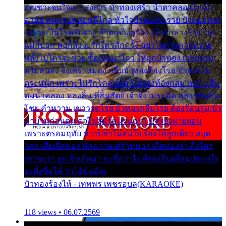
ออเซาะจนใจเบา สงสาร บัวทองเศร้า น้ำตาคลอเบ้า เฝ้า
อาลัย หนุ่มรูปหล่อหนีไกล หัวใจบัวทองระรวย บัวทองโศก
เพราะเป็นโรครักจาง ชีวิตเคว้งคว้าง เมื่อรักห่างร้างไกล
แม่ก็บอก พ่อก็สั่งจะรักใครสักครั้ง อย่าไปหวังความรวย
พลั้งไปใครจะช่วย ซื้อเปลมาไกว ให้ลูกบัวทอง เวรกรรม
ตามสนอง จึงเศร้าหมอง กลีบบัวทองต้องโรย บัวทองไม่
ตระหนัก เพราะไม่รักโคลนตม บัวทองท้องกลม เพราะลืม
ตมน้ำคลอง หลงลิ้น ที่สิ้นสัตย์ เจ้าจึงไม่ระมัด หลงกลิ่นลิ้น
โชย คำหวาน เขาวาดโรย บัวทองกลีบโรย ต้องร้อนรุม บัว
มาบานก่อนตูม ดุจไฟสุมร้อนรุมอุรา บัวทองผ่ายผอม
เพราะตรอมฤทัย ข้าวปลาไม่สนใจ ร้องไห้ลูกเดียว หยุด
โศก เสียเถิดทอง พักความเศร้าหมอง เถิดทองจ๋า ถึงใคร
เขาจะว่า ลูกเจ้าเกิดมา จะชื่อว่าไง พี่ขอเป็นเพื่อนปลอบใจ
จะตั้งชื่อให้ ว่าไอ้บังเอิญ
บัวทองร้องไห้ - เทพพร เพชรอุบล(KARAOKE)
118 views • 06.07.2569