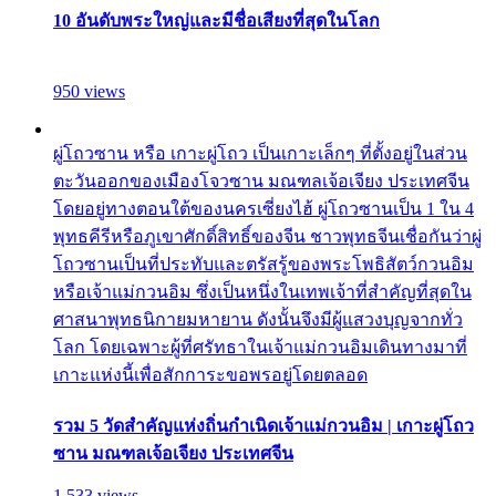
10 อันดับพระใหญ่และมีชื่อเสียงที่สุดในโลก
950 views
ผู่โถวซาน หรือ เกาะผู่โถว เป็นเกาะเล็กๆ ที่ตั้งอยู่ในส่วน
ตะวันออกของเมืองโจวซาน มณฑลเจ้อเจียง ประเทศจีน
โดยอยู่ทางตอนใต้ของนครเซี่ยงไฮ้ ผู่โถวซานเป็น 1 ใน 4
พุทธคีรีหรือภูเขาศักดิ์สิทธิ์ของจีน ชาวพุทธจีนเชื่อกันว่าผู่
โถวซานเป็นที่ประทับและตรัสรู้ของพระโพธิสัตว์กวนอิม
หรือเจ้าแม่กวนอิม ซึ่งเป็นหนึ่งในเทพเจ้าที่สำคัญที่สุดใน
ศาสนาพุทธนิกายมหายาน ดังนั้นจึงมีผู้แสวงบุญจากทั่ว
โลก โดยเฉพาะผู้ที่ศรัทธาในเจ้าแม่กวนอิมเดินทางมาที่
เกาะแห่งนี้เพื่อสักการะขอพรอยู่โดยตลอด
รวม 5 วัดสำคัญแห่งถิ่นกำเนิดเจ้าแม่กวนอิม | เกาะผู่โถว
ซาน มณฑลเจ้อเจียง ประเทศจีน
1,533 views