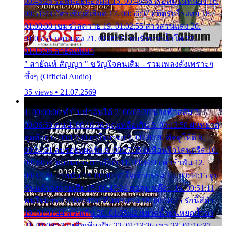
00:45:25 รอหน่อยน้องติ๋ม 15. 00:48:56 เรือล่มในหนอง 16.
00:51:43 บัตรเชิญสีเลือด 17. 00:56:07 อดีตรักโรงทอ 18.
01:00:00 เขมรไล่ควาย 19. 01:02:55 สาวสวนแตง 20.
01:05:51 แอบมอง 21. 01:09:27 พบรักปากน้ำโพ 22.
01:13:06 สายัณห์เมา
" สายัณห์ สัญญา " ขวัญใจคนเดิม - รวมเพลงดังเพราะๆ
ซึ้งๆ (Official Audio)
35 views • 21.07.2569
1. 00:00:00 ทำไมทำฉันได้ 2. 00:03:20 นางฟ้าสลัม 3.
00:06:50 คน 4. 00:10:36 บุญเหลือเกิน 5. 00:13:58 ฝนหยาด
สุดท้าย 6. 00:17:30 ยาใจยาจก 7. 00:20:30 คิดดูให้ดี 8.
00:24:21 ลบรอยแผลรัก 9. 00:27:35 เหมือนใจโดนกรีด 10.
00:30:54 ขบวนการเปาเปียว 11. 00:34:05 คำรำพัน 12.
00:37:20 ปาหนัน 13. 00:40:37 ใจเจ้ากรรม 14. 00:44:15 จูบ
ฉันแล้วจงตายเสีย 15. 00:47:24 ขอสูมาเต๊อะ 16. 00:51:11
คนใจมาร 17. 00:54:50 คืนทรมาน 18. 00:58:25 รักนี้สีดำ
19. 01:01:44 ส่วนเกิน 20. 01:05:42 หยาดน้ำฝนหยดน้ำตา
21. 01:09:13 เหลือเพียงฝัน 22. 01:13:26 เขา 23. 01:16:37