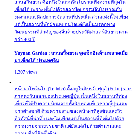
สวนอวี้หยวน คือหนึ่งในสวนจีนโบราณที่งดงามที่สุดใน
เซี่ยงไฮ้ เพราะเต็มไปด้วยสถาปัตยกรรมจีนโบราณอัน
งดงามและศิลปะการจัดสวนที่ประณีต สวนแห่งนี้ไม่เพียง
แต่เป็นสถานที่พักผ่อนหย่อนใจแต่ยังเป็นมรดกทาง
วัฒนธรรมที่สำคัญของจีนด้วยประวัติศาสตร์อันยาวนาน
กว่า 400 ปี
Yuyuan Garden : สวนอวี้หยวน จุดเช็กอินห้ามพลาดเมื่อ
มาเซี่ยงไฮ้ ประเทศจีน
1,307 views
หน้าผาโทจินโบ (Tojinbo) ตั้งอยู่ในจังหวัดฟุกุอิ (Fukui) ทาง
ภาคตะวันออกของประเทศญี่ปุ่น เป็นหนึ่งในสถานที่ท่อง
เที่ยวที่ได้รับความนิยมจากทั้งนักท่องเที่ยวชาวญี่ปุ่นและ
ชาวต่างชาติ ด้วยความงามของหน้าผาที่สูงชันและวิว
ทิวทัศน์ที่น่าทึ่ง และไม่เพียงแต่เป็นสถานที่ที่เต็มไปด้วย
ความงามจากธรรมชาติ แต่ยังแฝงไปด้วยตำนานและ
ความเชื่อที่ลึกซึ้งด้วย