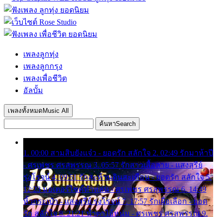
เพลงลูกทุ่ง
เพลงลูกกรุง
เพลงเพื่อชีวิต
อัลบั้ม
เพลงทั้งหมด
Music All
ค้นหา
Search
1. 00:00 สามสิบยังแจ๋ว - ยอดรัก สลักใจ 2. 02:49 รักมาห้าปี
- ศรเพชร ศรสุพรรณ 3. 05:57 รักสาวเสื้อลาย - แสงสุรีย์
รุ่งโรจน์ 4. 09:51 รักสะท้านดินสะเทือน - ยอดรัก สลักใจ 5.
12:23 มอเตอร์ไซค์ทำหล่น - ศรเพชร ศรสุพรรณ 6. 14:49
หิ้วกระเป๋า - แสงสุรีย์ รุ่งโรจน์ 7. 17:57 รักเผื่อเลือก - ยอด
รัก สลักใจ 8. 21:21 น้ำตาไอ้หนุ่ม - ศรเพชร ศรสุพรรณ 9.