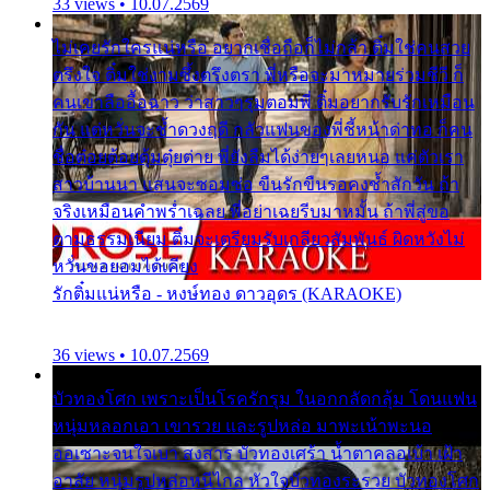
33 views • 10.07.2569
ไม่เคยรักใครแน่หรือ อยากเชื่อถือก็ไม่กล้า ติ๋มใช่คนสวย
ตรึงใจ ติ๋มใช่งามซึ้งตรึงตรา พี่หรือจะมาหมายร่วมชีวี ก็
คนเขาลืออื้อฉาว ว่าสาวๆรุมตอมพี่ ติ๋มอยากรับรักเหมือน
กัน แต่หวั่นจะช้ำดวงฤดี กลัวแฟนของพี่ชี้หน้าด่าทอ ก็คน
ชื่อต๋อยต้อยตุ้มตุ๋ยต่าย พี่ยังลืมได้ง่ายๆเลยหนอ แค่ตัวเรา
สาวบ้านนา แสนจะซอมซ่อ ขืนรักขืนรอคงช้ำสักวัน ถ้า
จริงเหมือนคำพร่ำเฉลย พี่อย่าเฉยรีบมาหมั้น ถ้าพี่สู่ขอ
ตามธรรมเนียม ติ๋มจะเตรียมรับเกลียวสัมพันธ์ ผิดหวังไม่
หวั่นขอยอมได้เคียง
รักติ๋มแน่หรือ - หงษ์ทอง ดาวอุดร (KARAOKE)
36 views • 10.07.2569
บัวทองโศก เพราะเป็นโรครักรุม ในอกกลัดกลุ้ม โดนแฟน
หนุ่มหลอกเอา เขารวย และรูปหล่อ มาพะเน้าพะนอ
ออเซาะจนใจเบา สงสาร บัวทองเศร้า น้ำตาคลอเบ้า เฝ้า
อาลัย หนุ่มรูปหล่อหนีไกล หัวใจบัวทองระรวย บัวทองโศก