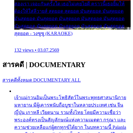
สองเรา เจอะกันครั้งใด เธอไม่เคยไยดี คราวนี้เธอยิ้มให้
ต้องให้ใส่ลีวายส์ สุดยอด สุดยอด มันสุดยอด มันสุดยอด
มันสุดยอด มันสุดยอด มันสุดยอด มันสุดยอด มันสุดยอด
มันสุดยอด มันสุดยอด มันสุดยอด มันสุดยอด มันสุดยอด
สุดยอด - วงซูซู (KARAOKE)
132 views • 03.07.2569
สารคดี
|
DOCUMENTARY
สารคดีทั้งหมด
DOCUMENTARY ALL
เจ้าแม่กวนอิมเป็นพระโพธิสัตว์ในพระพุทธศาสนานิกาย
มหายาน มีผู้เคารพนับถือบูชาในหลายประเทศ เช่น จีน
ญี่ปุ่น เกาหลี เวียดนาม รวมทั้งไทย โดยมีความเชื่อว่า
พระองค์ทรงเป็นสัญลักษณ์แห่งความเมตตา กรุณา และ
ความช่วยเหลือแก่ผู้ตกทุกข์ได้ยาก ในบทความนี้ Palanla