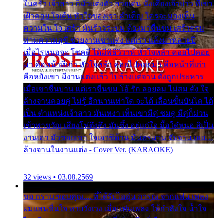
ในครัว เจ้าสาว ก็มัวแต่งตัว สวยเด่น นั่งเคียงเจ้าบ่าว ที่เขา
เฝ้าคอย ใจเต้น หัวใจของเรา ลำเค็ญ ใครจะมองเห็น
ความใน ใจ เศร้า มันร้าวระบม ต้องมาขื่นขม เศร้าตรม
ท่ามความสุขี ช่วยงานเขาแต่ง แต่เรา แล้งมาหลายปี
เมื่อไรหนอจะ โชคดี ได้มีพิธีวิวาห์ หัวใจหล้า คอยไปคอย
มา คือหน้าที่เก่า หัวใจหล้า คอยไปคอยมา คือหน้าที่เก่า
คือหยังเขา มีงานแต่งแล้ว ไปล้างแต่จาน ดั่งถูกประหาร
เมื่อเขาชื่นบาน แต่เราขื่นขม โอ้ รัก ลอยลม ไม่สม ดัง ใจ
ล้างจานคอยคู่ ไม่รู้ อีกนานเท่าใด จะได้ เลื่อนขั้นบันได ได้
เป็น ตำแหน่งเจ้าสาว มันเหงา เห็นเขามีคู่ ซมดู มีคู่ก็ม่วน
เข้าพาขวัญ เสียงโห่ตึงตึง มันซึ้ง อยู่แก่ใจ มื้อใด๋หนอ สิเป็น
งานเฮา มัวซอยเขา ใจเฮาซิด้าน มันทรมาน จับจาน เอย…
ล้างจานในงานแต่ง - Cover Ver. (KARAOKE)
32 views • 03.08.2569
ขอ กราบ ขอบคุณ.... ที่ได้รับไออุ่น การุณ จากแฟน เพลง
ผมแสนชื่นใจ หายวังเวง เมื่อแฟนเพลง ให้กำลังใจ น้ำใจ