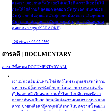
สองเรา เจอะกันครั้งใด เธอไม่เคยไยดี คราวนี้เธอยิ้มให้
ต้องให้ใส่ลีวายส์ สุดยอด สุดยอด มันสุดยอด มันสุดยอด
มันสุดยอด มันสุดยอด มันสุดยอด มันสุดยอด มันสุดยอด
มันสุดยอด มันสุดยอด มันสุดยอด มันสุดยอด มันสุดยอด
สุดยอด - วงซูซู (KARAOKE)
126 views • 03.07.2569
สารคดี
|
DOCUMENTARY
สารคดีทั้งหมด
DOCUMENTARY ALL
เจ้าแม่กวนอิมเป็นพระโพธิสัตว์ในพระพุทธศาสนานิกาย
มหายาน มีผู้เคารพนับถือบูชาในหลายประเทศ เช่น จีน
ญี่ปุ่น เกาหลี เวียดนาม รวมทั้งไทย โดยมีความเชื่อว่า
พระองค์ทรงเป็นสัญลักษณ์แห่งความเมตตา กรุณา และ
ความช่วยเหลือแก่ผู้ตกทุกข์ได้ยาก ในบทความนี้ Palanla