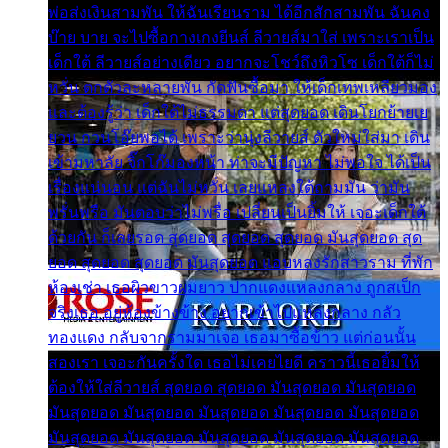
พ่อส่งเงินสามพัน ให้ฉันเรียนราม ได้อีกสักสามพัน ฉันคง
บ๊าย บาย จะไปซื้อกางเกงยีนส์ ลีวายส์มาใส่ เพราะเราเป็น
เด็กใต้ ลีวายส์อย่างเดียว อยากจะโชว์ถึงหิวโซ เด็กใต้ก็ไม่
หวั่น ตกตัวละหลายพัน กัดฟันซื้อมา ให้เด็กเทพเหลียวมอง
และต้องรู้ว่า เด็กใต้ไม่ธรรมดา แต่สุดยอด เดินโยกย้ายเย
ยวน กวนโอ๊ยพอได้ เพราะว่านุ่งลีวายส์ ตัวใหม่ใส่มา เดิน
เข้ามหาลัย จิ๊กโก๊มองหน้า ท่าจะมีปัญหา ไม่พอใจ ได้เป็น
เรื่องแน่นอน แต่ฉันไม่หวั่น เลยแหลงใต้ถามมัน ว่ามัน
พรั่นพรือ มันตอบว่าไม่พรื่อ เปลี่ยนเป็นยิ้มให้ เจอะเด็กใต้
ด้วยกัน ก็เลยรอด สุดยอด สุดยอด สุดยอด มันสุดยอด สุด
ยอด สุดยอด สุดยอด มันสุดยอด แอบหลงรักสาวราม ที่พัก
ห้องเช่า เธอผิวขาวผมยาว ปากแดงแหลงกลาง ถูกสเป็ก
จริงเธอ อยู่ห้องข้างข้าง อยากเข้าไปแหลงกลาง กลัว
ทองแดง กลับจากรามมาเจอ เธอมาซื้อข้าว แต่ก่อนนั้น
สองเรา เจอะกันครั้งใด เธอไม่เคยไยดี คราวนี้เธอยิ้มให้
ต้องให้ใส่ลีวายส์ สุดยอด สุดยอด มันสุดยอด มันสุดยอด
มันสุดยอด มันสุดยอด มันสุดยอด มันสุดยอด มันสุดยอด
มันสุดยอด มันสุดยอด มันสุดยอด มันสุดยอด มันสุดยอด