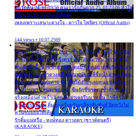
ขอรักคืน 24. 01:19:56 คนเรารักกันยาก 25. 01:23:06 หัวใจ
เถื่อน 26. 01:26:45 อยู่เพื่อลูก
เพลงเพราะเสนาะดวงใจ - ดาวใจ ไพจิตร (Official Audio)
144 views • 10.07.2569
ไม่เคยรักใครแน่หรือ อยากเชื่อถือก็ไม่กล้า ติ๋มใช่คนสวย
ตรึงใจ ติ๋มใช่งามซึ้งตรึงตรา พี่หรือจะมาหมายร่วมชีวี ก็
คนเขาลืออื้อฉาว ว่าสาวๆรุมตอมพี่ ติ๋มอยากรับรักเหมือน
กัน แต่หวั่นจะช้ำดวงฤดี กลัวแฟนของพี่ชี้หน้าด่าทอ ก็คน
ชื่อต๋อยต้อยตุ้มตุ๋ยต่าย พี่ยังลืมได้ง่ายๆเลยหนอ แค่ตัวเรา
สาวบ้านนา แสนจะซอมซ่อ ขืนรักขืนรอคงช้ำสักวัน ถ้า
จริงเหมือนคำพร่ำเฉลย พี่อย่าเฉยรีบมาหมั้น ถ้าพี่สู่ขอ
ตามธรรมเนียม ติ๋มจะเตรียมรับเกลียวสัมพันธ์ ผิดหวังไม่
หวั่นขอยอมได้เคียง
รักติ๋มแน่หรือ - หงษ์ทอง ดาวอุดร (ซาวด์ดนตรี)
(KARAOKE)