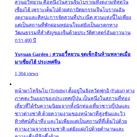
สวนอวี้หยวน คือหนึ่งในสวนจีนโบราณที่งดงามที่สุดใน
เซี่ยงไฮ้ เพราะเต็มไปด้วยสถาปัตยกรรมจีนโบราณอัน
งดงามและศิลปะการจัดสวนที่ประณีต สวนแห่งนี้ไม่เพียง
แต่เป็นสถานที่พักผ่อนหย่อนใจแต่ยังเป็นมรดกทาง
วัฒนธรรมที่สำคัญของจีนด้วยประวัติศาสตร์อันยาวนาน
กว่า 400 ปี
Yuyuan Garden : สวนอวี้หยวน จุดเช็กอินห้ามพลาดเมื่อ
มาเซี่ยงไฮ้ ประเทศจีน
1,304 views
หน้าผาโทจินโบ (Tojinbo) ตั้งอยู่ในจังหวัดฟุกุอิ (Fukui) ทาง
ภาคตะวันออกของประเทศญี่ปุ่น เป็นหนึ่งในสถานที่ท่อง
เที่ยวที่ได้รับความนิยมจากทั้งนักท่องเที่ยวชาวญี่ปุ่นและ
ชาวต่างชาติ ด้วยความงามของหน้าผาที่สูงชันและวิว
ทิวทัศน์ที่น่าทึ่ง และไม่เพียงแต่เป็นสถานที่ที่เต็มไปด้วย
ความงามจากธรรมชาติ แต่ยังแฝงไปด้วยตำนานและ
ความเชื่อที่ลึกซึ้งด้วย