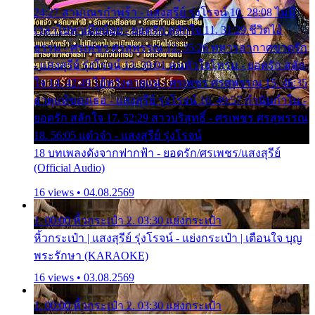
24:27 สามเณรกำพร้า - แสงสุรีย์ รุ่งโรจน์ 10. 28:08 ไม่มี
เวลาไปหาเมียน้อย - ยอดรัก สลักใจ 11. 31:29 ชีวิตไอ้
ธรรม - ศรเพชร ศรสุพรรณ 12. 35:26 ทหารอากาศขาดรัก
- แสงสุรีย์ รุ่งโรจน์ 13. 39:01 คนหัวใจโทรม - ยอดรัก สลัก
ใจ 14. 42:49 ไอ้หวังตายแน่ - ศรเพชร ศรสุพรรณ 15. 46:35
ธาตุแท้ของเธอ - แสงสุรีย์ รุ่งโรจน์ 16. 49:57 กำนันกำใน -
ยอดรัก สลักใจ 17. 52:29 สาวบริสุทธิ์ - ศรเพชร ศรสุพรรณ
18. 56:05 แต๋วจ๋า - แสงสุรีย์ รุ่งโรจน์
18 บทเพลงดังจากฟากฟ้า - ยอดรัก/ศรเพชร/แสงสุรีย์
(Official Audio)
16 views • 04.08.2569
1. 00:00 หิ้วกระเป๋า 2. 03:30 แย่งกระเป๋า
หิ้วกระเป๋า | แสงสุรีย์ รุ่งโรจน์ - แย่งกระเป๋า | เตือนใจ บุญ
พระรักษา (KARAOKE)
16 views • 03.08.2569
1. 00:00 หิ้วกระเป๋า 2. 03:30 แย่งกระเป๋า