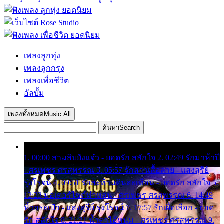
เพลงลูกทุ่ง
เพลงลูกกรุง
เพลงเพื่อชีวิต
อัลบั้ม
เพลงทั้งหมด
Music All
ค้นหา
Search
1. 00:00 สามสิบยังแจ๋ว - ยอดรัก สลักใจ 2. 02:49 รักมาห้าปี
- ศรเพชร ศรสุพรรณ 3. 05:57 รักสาวเสื้อลาย - แสงสุรีย์
รุ่งโรจน์ 4. 09:51 รักสะท้านดินสะเทือน - ยอดรัก สลักใจ 5.
12:23 มอเตอร์ไซค์ทำหล่น - ศรเพชร ศรสุพรรณ 6. 14:49
หิ้วกระเป๋า - แสงสุรีย์ รุ่งโรจน์ 7. 17:57 รักเผื่อเลือก - ยอด
รัก สลักใจ 8. 21:21 น้ำตาไอ้หนุ่ม - ศรเพชร ศรสุพรรณ 9.