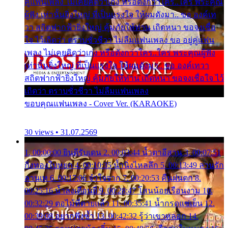
คู่แฟนเพลง ไม่เคยคิดว่าเก่ง หรือดังกว่าใคร..ใคร พระคุณ
ผู้ฟัง เท่านั้นยิ่งใหญ่ ที่เป็นแรงใจ ให้ผมดังมา.. ขอ องค์เท
วา สถิตฟากฟ้ายิ่งใหญ่ คุ้มภัยให้ท่าน เถิดหนา ขอจงเชื่อ
ใจ ไว้เถิดว่า ตราบชั่วชีวา ไม่ลืมแฟนเพลง ขอ อยู่คู่แฟน
เพลง ไม่เคยคิดว่าเก่ง หรือดังกว่าใคร..ใคร พระคุณผู้ฟัง
เท่านั้นยิ่งใหญ่ ที่เป็นแรงใจ ให้ผมดังมา.. ขอ องค์เทวา
สถิตฟากฟ้ายิ่งใหญ่ คุ้มภัยให้ท่าน เถิดหนา ขอจงเชื่อใจ ไว้
เถิดว่า ตราบชั่วชีวา ไม่ลืมแฟนเพลง
ขอบคุณแฟนเพลง - Cover Ver. (KARAOKE)
30 views • 31.07.2569
1. 00:00:00 ยินดีรับเดน 2. 00:03:44 น้ำตาอีสาน 3. 00:07:51
กิ่งทองใบหยก 4. 00:10:35 น้ำนิ่งไหลลึก 5. 00:13:49 ลานรัก
ลานเท 6. 00:17:06 จำใจจาก 7. 00:20:53 คืนฝนตก 8.
00:25:16 น้ำลงเดือนยี่ 9. 00:28:47 โสนน้อยเรือนงาม 10.
00:32:29 ตอไม้ที่ตายแล้ว 11. 00:35:41 น้ำกรดแช่เย็น 12.
00:39:08 อยากฟังซ้ำ 13. 00:42:32 รู้ว่าเขาหลอก 14.