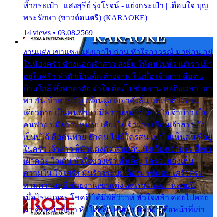
หิ้วกระเป๋า | แสงสุรีย์ รุ่งโรจน์ - แย่งกระเป๋า | เตือนใจ บุญ
พระรักษา (ซาวด์ดนตรี) (KARAOKE)
14 views • 03.08.2569
งานแต่ง เขาแซง แย่งเอาไปก่อน หัวใจอาวรณ์ มาซ่อน อยู่
ในห้องครัว ข้างนอกเจ้าสาว ส่งยิ้ม ให้คนไปทั่ว แต่เรา เฝ้า
อยู่ในครัว ทำตัวเป็นเด็ก ล้างจาน ในเมื่อ เจ้าสาว คือคน
บ้านใกล้ พึ่งพาอาศัย จำใจ ต้องไปช่วยงาน พอถึงเวลา เขา
พา กันเข้าพาขวัญ เพื่อนฝูง เฮฮาดังลั่น แต่เราล้างจาน
เดียวดาย เป็นคนพ่าย บ่มีความหมาย เคียงใจเจ้าบ่าว เป็น
คนพ่าย บ่มีความหมาย เคียงใจเจ้าบ่าว เพื่อนเจ้าสาว ยัง
เป็นบ่ได้ คือคนพ่าย ฮักคน ไม่มีใครสน เขาไม่เห็นคน ที่อยู่
ในครัว เจ้าสาว ก็มัวแต่งตัว สวยเด่น นั่งเคียงเจ้าบ่าว ที่เขา
เฝ้าคอย ใจเต้น หัวใจของเรา ลำเค็ญ ใครจะมองเห็น
ความใน ใจ เศร้า มันร้าวระบม ต้องมาขื่นขม เศร้าตรม
ท่ามความสุขี ช่วยงานเขาแต่ง แต่เรา แล้งมาหลายปี
เมื่อไรหนอจะ โชคดี ได้มีพิธีวิวาห์ หัวใจหล้า คอยไปคอย
มา คือหน้าที่เก่า หัวใจหล้า คอยไปคอยมา คือหน้าที่เก่า