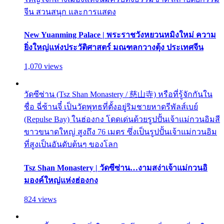
จีน สวนสนุก และการแสดง
New Yuanming Palace | พระราชวังหยวนหมิงใหม่ ความ
ยิ่งใหญ่แห่งประวัติศาสตร์ มณฑลกวางตุ้ง ประเทศจีน
1,070 views
วัดซีซ่าน (Tsz Shan Monastery / 慈山寺) หรือที่รู้จักกันใน
ชื่อ ฉี่ซ้านจี๋ เป็นวัดพุทธที่ตั้งอยู่ริมชายหาดรีพัลส์เบย์
(Repulse Bay) ในฮ่องกง โดดเด่นด้วยรูปปั้นเจ้าแม่กวนอิมสี
ขาวขนาดใหญ่ สูงถึง 76 เมตร ซึ่งเป็นรูปปั้นเจ้าแม่กวนอิม
ที่สูงเป็นอันดับต้นๆ ของโลก
Tsz Shan Monastery | วัดซีซ่าน…งามสง่าเจ้าแม่กวนอิ
มองค์ใหญ่แห่งฮ่องกง
824 views