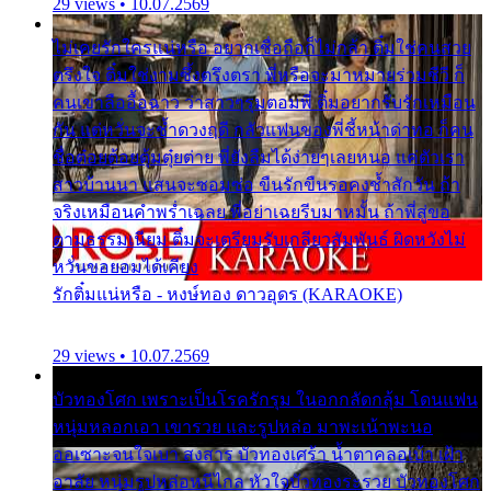
29 views • 10.07.2569
ไม่เคยรักใครแน่หรือ อยากเชื่อถือก็ไม่กล้า ติ๋มใช่คนสวย
ตรึงใจ ติ๋มใช่งามซึ้งตรึงตรา พี่หรือจะมาหมายร่วมชีวี ก็
คนเขาลืออื้อฉาว ว่าสาวๆรุมตอมพี่ ติ๋มอยากรับรักเหมือน
กัน แต่หวั่นจะช้ำดวงฤดี กลัวแฟนของพี่ชี้หน้าด่าทอ ก็คน
ชื่อต๋อยต้อยตุ้มตุ๋ยต่าย พี่ยังลืมได้ง่ายๆเลยหนอ แค่ตัวเรา
สาวบ้านนา แสนจะซอมซ่อ ขืนรักขืนรอคงช้ำสักวัน ถ้า
จริงเหมือนคำพร่ำเฉลย พี่อย่าเฉยรีบมาหมั้น ถ้าพี่สู่ขอ
ตามธรรมเนียม ติ๋มจะเตรียมรับเกลียวสัมพันธ์ ผิดหวังไม่
หวั่นขอยอมได้เคียง
รักติ๋มแน่หรือ - หงษ์ทอง ดาวอุดร (KARAOKE)
29 views • 10.07.2569
บัวทองโศก เพราะเป็นโรครักรุม ในอกกลัดกลุ้ม โดนแฟน
หนุ่มหลอกเอา เขารวย และรูปหล่อ มาพะเน้าพะนอ
ออเซาะจนใจเบา สงสาร บัวทองเศร้า น้ำตาคลอเบ้า เฝ้า
อาลัย หนุ่มรูปหล่อหนีไกล หัวใจบัวทองระรวย บัวทองโศก