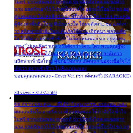
ไมตรี จากแฟนเพลง ทุกทุกที่ ปราณีหลั่งไหล ผมขอฝาก
นาม ยอดรักเอาไว้ โปรดเป็นแรงใจ อย่างนี้เรื่อยไป ขอ อยู่
คู่แฟนเพลง ไม่เคยคิดว่าเก่ง หรือดังกว่าใคร..ใคร พระคุณ
ผู้ฟัง เท่านั้นยิ่งใหญ่ ที่เป็นแรงใจ ให้ผมดังมา.. ขอ องค์เท
วา สถิตฟากฟ้ายิ่งใหญ่ คุ้มภัยให้ท่าน เถิดหนา ขอจงเชื่อ
ใจ ไว้เถิดว่า ตราบชั่วชีวา ไม่ลืมแฟนเพลง ขอ อยู่คู่แฟน
เพลง ไม่เคยคิดว่าเก่ง หรือดังกว่าใคร..ใคร พระคุณผู้ฟัง
เท่านั้นยิ่งใหญ่ ที่เป็นแรงใจ ให้ผมดังมา.. ขอ องค์เทวา
สถิตฟากฟ้ายิ่งใหญ่ คุ้มภัยให้ท่าน เถิดหนา ขอจงเชื่อใจ ไว้
เถิดว่า ตราบชั่วชีวา ไม่ลืมแฟนเพลง
ขอบคุณแฟนเพลง - Cover Ver. (ซาวด์ดนตรี) (KARAOKE)
30 views • 31.07.2569
ขอ กราบ ขอบคุณ.... ที่ได้รับไออุ่น การุณ จากแฟน เพลง
ผมแสนชื่นใจ หายวังเวง เมื่อแฟนเพลง ให้กำลังใจ น้ำใจ
ไมตรี จากแฟนเพลง ทุกทุกที่ ปราณีหลั่งไหล ผมขอฝาก
นาม ยอดรักเอาไว้ โปรดเป็นแรงใจ อย่างนี้เรื่อยไป ขอ อยู่