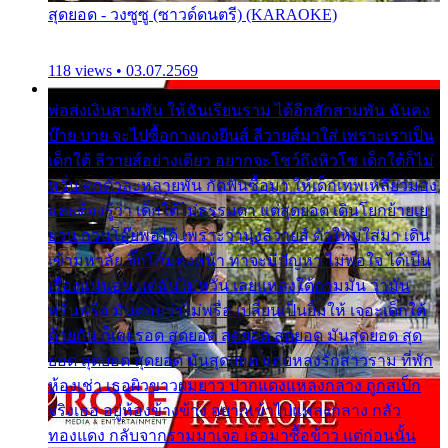
สุดยอด - วงซูซู (ซาวด์ดนตรี) (KARAOKE)
118 views • 03.07.2569
พ่อส่งเงินสามพัน ให้ฉันเรียนราม ได้อีกสักสามพัน ฉันคง
บ๊าย บาย จะไปซื้อกางเกงยีนส์ ลีวายส์มาใส่ เพราะเราเป็น
เด็กใต้ ลีวายส์อย่างเดียว อยากจะโชว์ถึงหิวโซ เด็กใต้ก็ไม่
หวั่น ตกตัวละหลายพัน กัดฟันซื้อมา ให้เด็กเทพเหลียวมอง
และต้องรู้ว่า เด็กใต้ไม่ธรรมดา แต่สุดยอด เดินโยกย้ายเย
ยวน กวนโอ๊ยพอได้ เพราะว่านุ่งลีวายส์ ตัวใหม่ใส่มา เดิน
เข้ามหาลัย จิ๊กโก๊มองหน้า ท่าจะมีปัญหา ไม่พอใจ ได้เป็น
เรื่องแน่นอน แต่ฉันไม่หวั่น เลยแหลงใต้ถามมัน ว่ามัน
พรั่นพรือ มันตอบว่าไม่พรื่อ เปลี่ยนเป็นยิ้มให้ เจอะเด็กใต้
ด้วยกัน ก็เลยรอด สุดยอด สุดยอด สุดยอด มันสุดยอด สุด
ยอด สุดยอด สุดยอด มันสุดยอด แอบหลงรักสาวราม ที่พัก
ห้องเช่า เธอผิวขาวผมยาว ปากแดงแหลงกลาง ถูกสเป็ก
จริงเธอ อยู่ห้องข้างข้าง อยากเข้าไปแหลงกลาง กลัว
ทองแดง กลับจากรามมาเจอ เธอมาซื้อข้าว แต่ก่อนนั้น