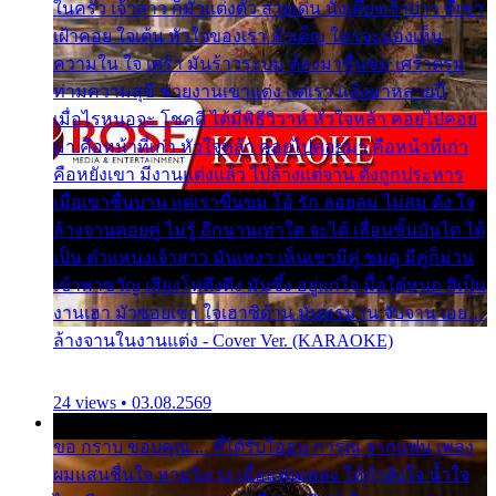
ในครัว เจ้าสาว ก็มัวแต่งตัว สวยเด่น นั่งเคียงเจ้าบ่าว ที่เขา
เฝ้าคอย ใจเต้น หัวใจของเรา ลำเค็ญ ใครจะมองเห็น
ความใน ใจ เศร้า มันร้าวระบม ต้องมาขื่นขม เศร้าตรม
ท่ามความสุขี ช่วยงานเขาแต่ง แต่เรา แล้งมาหลายปี
เมื่อไรหนอจะ โชคดี ได้มีพิธีวิวาห์ หัวใจหล้า คอยไปคอย
มา คือหน้าที่เก่า หัวใจหล้า คอยไปคอยมา คือหน้าที่เก่า
คือหยังเขา มีงานแต่งแล้ว ไปล้างแต่จาน ดั่งถูกประหาร
เมื่อเขาชื่นบาน แต่เราขื่นขม โอ้ รัก ลอยลม ไม่สม ดัง ใจ
ล้างจานคอยคู่ ไม่รู้ อีกนานเท่าใด จะได้ เลื่อนขั้นบันได ได้
เป็น ตำแหน่งเจ้าสาว มันเหงา เห็นเขามีคู่ ซมดู มีคู่ก็ม่วน
เข้าพาขวัญ เสียงโห่ตึงตึง มันซึ้ง อยู่แก่ใจ มื้อใด๋หนอ สิเป็น
งานเฮา มัวซอยเขา ใจเฮาซิด้าน มันทรมาน จับจาน เอย…
ล้างจานในงานแต่ง - Cover Ver. (KARAOKE)
24 views • 03.08.2569
ขอ กราบ ขอบคุณ.... ที่ได้รับไออุ่น การุณ จากแฟน เพลง
ผมแสนชื่นใจ หายวังเวง เมื่อแฟนเพลง ให้กำลังใจ น้ำใจ