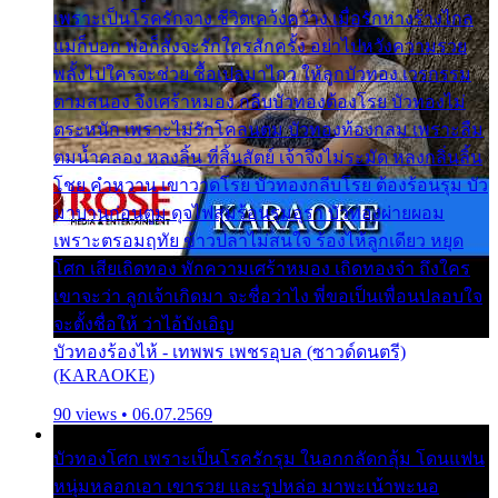
เพราะเป็นโรครักจาง ชีวิตเคว้งคว้าง เมื่อรักห่างร้างไกล
แม่ก็บอก พ่อก็สั่งจะรักใครสักครั้ง อย่าไปหวังความรวย
พลั้งไปใครจะช่วย ซื้อเปลมาไกว ให้ลูกบัวทอง เวรกรรม
ตามสนอง จึงเศร้าหมอง กลีบบัวทองต้องโรย บัวทองไม่
ตระหนัก เพราะไม่รักโคลนตม บัวทองท้องกลม เพราะลืม
ตมน้ำคลอง หลงลิ้น ที่สิ้นสัตย์ เจ้าจึงไม่ระมัด หลงกลิ่นลิ้น
โชย คำหวาน เขาวาดโรย บัวทองกลีบโรย ต้องร้อนรุม บัว
มาบานก่อนตูม ดุจไฟสุมร้อนรุมอุรา บัวทองผ่ายผอม
เพราะตรอมฤทัย ข้าวปลาไม่สนใจ ร้องไห้ลูกเดียว หยุด
โศก เสียเถิดทอง พักความเศร้าหมอง เถิดทองจ๋า ถึงใคร
เขาจะว่า ลูกเจ้าเกิดมา จะชื่อว่าไง พี่ขอเป็นเพื่อนปลอบใจ
จะตั้งชื่อให้ ว่าไอ้บังเอิญ
บัวทองร้องไห้ - เทพพร เพชรอุบล (ซาวด์ดนตรี)
(KARAOKE)
90 views • 06.07.2569
บัวทองโศก เพราะเป็นโรครักรุม ในอกกลัดกลุ้ม โดนแฟน
หนุ่มหลอกเอา เขารวย และรูปหล่อ มาพะเน้าพะนอ