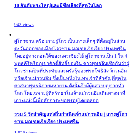
10 อันดับพระใหญ่และมีชื่อเสียงที่สุดในโลก
942 views
ผู่โถวซาน หรือ เกาะผู่โถว เป็นเกาะเล็กๆ ที่ตั้งอยู่ในส่วน
ตะวันออกของเมืองโจวซาน มณฑลเจ้อเจียง ประเทศจีน
โดยอยู่ทางตอนใต้ของนครเซี่ยงไฮ้ ผู่โถวซานเป็น 1 ใน 4
พุทธคีรีหรือภูเขาศักดิ์สิทธิ์ของจีน ชาวพุทธจีนเชื่อกันว่าผู่
โถวซานเป็นที่ประทับและตรัสรู้ของพระโพธิสัตว์กวนอิม
หรือเจ้าแม่กวนอิม ซึ่งเป็นหนึ่งในเทพเจ้าที่สำคัญที่สุดใน
ศาสนาพุทธนิกายมหายาน ดังนั้นจึงมีผู้แสวงบุญจากทั่ว
โลก โดยเฉพาะผู้ที่ศรัทธาในเจ้าแม่กวนอิมเดินทางมาที่
เกาะแห่งนี้เพื่อสักการะขอพรอยู่โดยตลอด
รวม 5 วัดสำคัญแห่งถิ่นกำเนิดเจ้าแม่กวนอิม | เกาะผู่โถว
ซาน มณฑลเจ้อเจียง ประเทศจีน
1,528 views