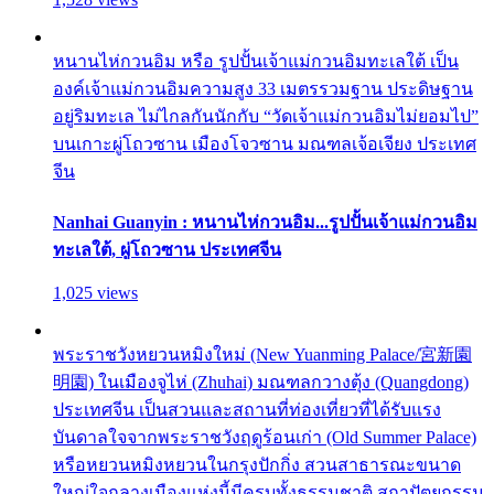
หนานไห่กวนอิม หรือ รูปปั้นเจ้าแม่กวนอิมทะเลใต้ เป็น
องค์เจ้าแม่กวนอิมความสูง 33 เมตรรวมฐาน ประดิษฐาน
อยู่ริมทะเล ไม่ไกลกันนักกับ “วัดเจ้าแม่กวนอิมไม่ยอมไป”
บนเกาะผู่โถวซาน เมืองโจวซาน มณฑลเจ้อเจียง ประเทศ
จีน
Nanhai Guanyin : หนานไห่กวนอิม...รูปปั้นเจ้าแม่กวนอิม
ทะเลใต้, ผู่โถวซาน ประเทศจีน
1,025 views
พระราชวังหยวนหมิงใหม่ (New Yuanming Palace/宮新園
明園) ในเมืองจูไห่ (Zhuhai) มณฑลกวางตุ้ง (Quangdong)
ประเทศจีน เป็นสวนและสถานที่ท่องเที่ยวที่ได้รับแรง
บันดาลใจจากพระราชวังฤดูร้อนเก่า (Old Summer Palace)
หรือหยวนหมิงหยวนในกรุงปักกิ่ง สวนสาธารณะขนาด
ใหญ่ใจกลางเมืองแห่งนี้มีครบทั้งธรรมชาติ สถาปัตยกรรม