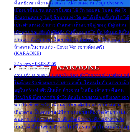
คือหยังเขา มีงานแต่งแล้ว ไปล้างแต่จาน ดั่งถูกประหาร
เมื่อเขาชื่นบาน แต่เราขื่นขม โอ้ รัก ลอยลม ไม่สม ดัง ใจ
ล้างจานคอยคู่ ไม่รู้ อีกนานเท่าใด จะได้ เลื่อนขั้นบันได ได้
เป็น ตำแหน่งเจ้าสาว มันเหงา เห็นเขามีคู่ ซมดู มีคู่ก็ม่วน
เข้าพาขวัญ เสียงโห่ตึงตึง มันซึ้ง อยู่แก่ใจ มื้อใด๋หนอ สิเป็น
งานเฮา มัวซอยเขา ใจเฮาซิด้าน มันทรมาน จับจาน เอย…
ล้างจานในงานแต่ง - Cover Ver. (ซาวด์ดนตรี)
(KARAOKE)
22 views • 03.08.2569
งานแต่ง เขาแซง แย่งเอาไปก่อน หัวใจอาวรณ์ มาซ่อน อยู่
ในห้องครัว ข้างนอกเจ้าสาว ส่งยิ้ม ให้คนไปทั่ว แต่เรา เฝ้า
อยู่ในครัว ทำตัวเป็นเด็ก ล้างจาน ในเมื่อ เจ้าสาว คือคน
บ้านใกล้ พึ่งพาอาศัย จำใจ ต้องไปช่วยงาน พอถึงเวลา เขา
พา กันเข้าพาขวัญ เพื่อนฝูง เฮฮาดังลั่น แต่เราล้างจาน
เดียวดาย เป็นคนพ่าย บ่มีความหมาย เคียงใจเจ้าบ่าว เป็น
คนพ่าย บ่มีความหมาย เคียงใจเจ้าบ่าว เพื่อนเจ้าสาว ยัง
เป็นบ่ได้ คือคนพ่าย ฮักคน ไม่มีใครสน เขาไม่เห็นคน ที่อยู่