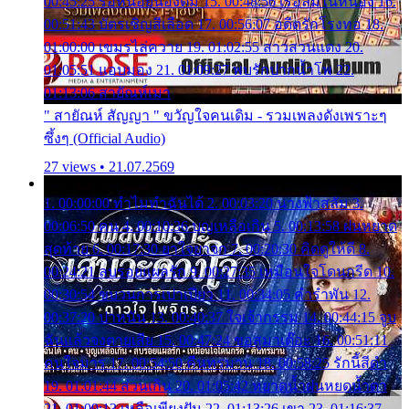
00:45:25 รอหน่อยน้องติ๋ม 15. 00:48:56 เรือล่มในหนอง 16.
00:51:43 บัตรเชิญสีเลือด 17. 00:56:07 อดีตรักโรงทอ 18.
01:00:00 เขมรไล่ควาย 19. 01:02:55 สาวสวนแตง 20.
01:05:51 แอบมอง 21. 01:09:27 พบรักปากน้ำโพ 22.
01:13:06 สายัณห์เมา
" สายัณห์ สัญญา " ขวัญใจคนเดิม - รวมเพลงดังเพราะๆ
ซึ้งๆ (Official Audio)
27 views • 21.07.2569
1. 00:00:00 ทำไมทำฉันได้ 2. 00:03:20 นางฟ้าสลัม 3.
00:06:50 คน 4. 00:10:36 บุญเหลือเกิน 5. 00:13:58 ฝนหยาด
สุดท้าย 6. 00:17:30 ยาใจยาจก 7. 00:20:30 คิดดูให้ดี 8.
00:24:21 ลบรอยแผลรัก 9. 00:27:35 เหมือนใจโดนกรีด 10.
00:30:54 ขบวนการเปาเปียว 11. 00:34:05 คำรำพัน 12.
00:37:20 ปาหนัน 13. 00:40:37 ใจเจ้ากรรม 14. 00:44:15 จูบ
ฉันแล้วจงตายเสีย 15. 00:47:24 ขอสูมาเต๊อะ 16. 00:51:11
คนใจมาร 17. 00:54:50 คืนทรมาน 18. 00:58:25 รักนี้สีดำ
19. 01:01:44 ส่วนเกิน 20. 01:05:42 หยาดน้ำฝนหยดน้ำตา
21. 01:09:13 เหลือเพียงฝัน 22. 01:13:26 เขา 23. 01:16:37