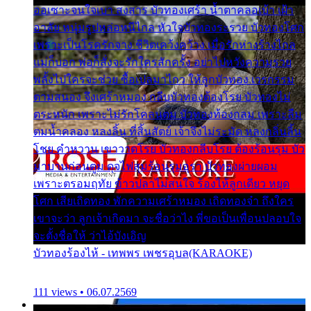
ออเซาะจนใจเบา สงสาร บัวทองเศร้า น้ำตาคลอเบ้า เฝ้า
อาลัย หนุ่มรูปหล่อหนีไกล หัวใจบัวทองระรวย บัวทองโศก
เพราะเป็นโรครักจาง ชีวิตเคว้งคว้าง เมื่อรักห่างร้างไกล
แม่ก็บอก พ่อก็สั่งจะรักใครสักครั้ง อย่าไปหวังความรวย
พลั้งไปใครจะช่วย ซื้อเปลมาไกว ให้ลูกบัวทอง เวรกรรม
ตามสนอง จึงเศร้าหมอง กลีบบัวทองต้องโรย บัวทองไม่
ตระหนัก เพราะไม่รักโคลนตม บัวทองท้องกลม เพราะลืม
ตมน้ำคลอง หลงลิ้น ที่สิ้นสัตย์ เจ้าจึงไม่ระมัด หลงกลิ่นลิ้น
โชย คำหวาน เขาวาดโรย บัวทองกลีบโรย ต้องร้อนรุม บัว
มาบานก่อนตูม ดุจไฟสุมร้อนรุมอุรา บัวทองผ่ายผอม
เพราะตรอมฤทัย ข้าวปลาไม่สนใจ ร้องไห้ลูกเดียว หยุด
โศก เสียเถิดทอง พักความเศร้าหมอง เถิดทองจ๋า ถึงใคร
เขาจะว่า ลูกเจ้าเกิดมา จะชื่อว่าไง พี่ขอเป็นเพื่อนปลอบใจ
จะตั้งชื่อให้ ว่าไอ้บังเอิญ
บัวทองร้องไห้ - เทพพร เพชรอุบล(KARAOKE)
111 views • 06.07.2569