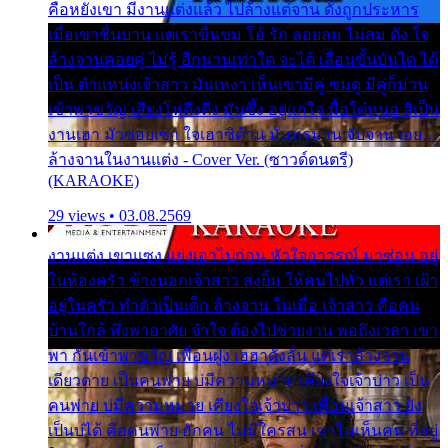
คือหยังเขา มีงานแต่งแล้ว ไปล้างแต่จาน ดั่งถูกประหาร
เมื่อเขาชื่นบาน แต่เราขื่นขม โอ้ รัก ลอยลม ไม่สม ดัง ใจ
ล้างจานคอยคู่ ไม่รู้ อีกนานเท่าใด จะได้ เลื่อนขั้นบันได ได้
เป็น ตำแหน่งเจ้าสาว มันเหงา เห็นเขามีคู่ ซมดู มีคู่ก็ม่วน
เข้าพาขวัญ เสียงโห่ตึงตึง มันซึ้ง อยู่แก่ใจ มื้อใด๋หนอ สิเป็น
งานเฮา มัวซอยเขา ใจเฮาซิด้าน มันทรมาน จับจาน เอย…
ล้างจานในงานแต่ง - Cover Ver. (ซาวด์ดนตรี)
(KARAOKE)
29 views • 03.08.2569
งานแต่ง เขาแซง แย่งเอาไปก่อน หัวใจอาวรณ์ มาซ่อน อยู่
ในห้องครัว ข้างนอกเจ้าสาว ส่งยิ้ม ให้คนไปทั่ว แต่เรา เฝ้า
อยู่ในครัว ทำตัวเป็นเด็ก ล้างจาน ในเมื่อ เจ้าสาว คือคน
บ้านใกล้ พึ่งพาอาศัย จำใจ ต้องไปช่วยงาน พอถึงเวลา เขา
พา กันเข้าพาขวัญ เพื่อนฝูง เฮฮาดังลั่น แต่เราล้างจาน
เดียวดาย เป็นคนพ่าย บ่มีความหมาย เคียงใจเจ้าบ่าว เป็น
คนพ่าย บ่มีความหมาย เคียงใจเจ้าบ่าว เพื่อนเจ้าสาว ยัง
เป็นบ่ได้ คือคนพ่าย ฮักคน ไม่มีใครสน เขาไม่เห็นคน ที่อยู่