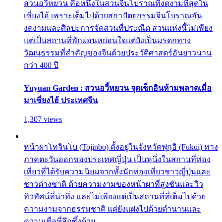
สวนอวี้หยวน คือหนึ่งในสวนจีนโบราณที่งดงามที่สุดใน
เซี่ยงไฮ้ เพราะเต็มไปด้วยสถาปัตยกรรมจีนโบราณอัน
งดงามและศิลปะการจัดสวนที่ประณีต สวนแห่งนี้ไม่เพียง
แต่เป็นสถานที่พักผ่อนหย่อนใจแต่ยังเป็นมรดกทาง
วัฒนธรรมที่สำคัญของจีนด้วยประวัติศาสตร์อันยาวนาน
กว่า 400 ปี
Yuyuan Garden : สวนอวี้หยวน จุดเช็กอินห้ามพลาดเมื่อ
มาเซี่ยงไฮ้ ประเทศจีน
1,307 views
หน้าผาโทจินโบ (Tojinbo) ตั้งอยู่ในจังหวัดฟุกุอิ (Fukui) ทาง
ภาคตะวันออกของประเทศญี่ปุ่น เป็นหนึ่งในสถานที่ท่อง
เที่ยวที่ได้รับความนิยมจากทั้งนักท่องเที่ยวชาวญี่ปุ่นและ
ชาวต่างชาติ ด้วยความงามของหน้าผาที่สูงชันและวิว
ทิวทัศน์ที่น่าทึ่ง และไม่เพียงแต่เป็นสถานที่ที่เต็มไปด้วย
ความงามจากธรรมชาติ แต่ยังแฝงไปด้วยตำนานและ
ความเชื่อที่ลึกซึ้งด้วย