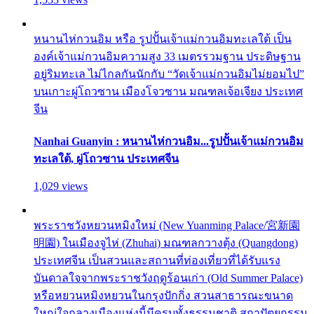
หนานไห่กวนอิม หรือ รูปปั้นเจ้าแม่กวนอิมทะเลใต้ เป็น
องค์เจ้าแม่กวนอิมความสูง 33 เมตรรวมฐาน ประดิษฐาน
อยู่ริมทะเล ไม่ไกลกันนักกับ “วัดเจ้าแม่กวนอิมไม่ยอมไป”
บนเกาะผู่โถวซาน เมืองโจวซาน มณฑลเจ้อเจียง ประเทศ
จีน
Nanhai Guanyin : หนานไห่กวนอิม...รูปปั้นเจ้าแม่กวนอิม
ทะเลใต้, ผู่โถวซาน ประเทศจีน
1,029 views
พระราชวังหยวนหมิงใหม่ (New Yuanming Palace/宮新園
明園) ในเมืองจูไห่ (Zhuhai) มณฑลกวางตุ้ง (Quangdong)
ประเทศจีน เป็นสวนและสถานที่ท่องเที่ยวที่ได้รับแรง
บันดาลใจจากพระราชวังฤดูร้อนเก่า (Old Summer Palace)
หรือหยวนหมิงหยวนในกรุงปักกิ่ง สวนสาธารณะขนาด
ใหญ่ใจกลางเมืองแห่งนี้มีครบทั้งธรรมชาติ สถาปัตยกรรม