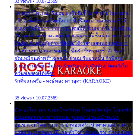
33 views • 10.07.2569
ไม่เคยรักใครแน่หรือ อยากเชื่อถือก็ไม่กล้า ติ๋มใช่คนสวย
ตรึงใจ ติ๋มใช่งามซึ้งตรึงตรา พี่หรือจะมาหมายร่วมชีวี ก็
คนเขาลืออื้อฉาว ว่าสาวๆรุมตอมพี่ ติ๋มอยากรับรักเหมือน
กัน แต่หวั่นจะช้ำดวงฤดี กลัวแฟนของพี่ชี้หน้าด่าทอ ก็คน
ชื่อต๋อยต้อยตุ้มตุ๋ยต่าย พี่ยังลืมได้ง่ายๆเลยหนอ แค่ตัวเรา
สาวบ้านนา แสนจะซอมซ่อ ขืนรักขืนรอคงช้ำสักวัน ถ้า
จริงเหมือนคำพร่ำเฉลย พี่อย่าเฉยรีบมาหมั้น ถ้าพี่สู่ขอ
ตามธรรมเนียม ติ๋มจะเตรียมรับเกลียวสัมพันธ์ ผิดหวังไม่
หวั่นขอยอมได้เคียง
รักติ๋มแน่หรือ - หงษ์ทอง ดาวอุดร (KARAOKE)
35 views • 10.07.2569
บัวทองโศก เพราะเป็นโรครักรุม ในอกกลัดกลุ้ม โดนแฟน
หนุ่มหลอกเอา เขารวย และรูปหล่อ มาพะเน้าพะนอ
ออเซาะจนใจเบา สงสาร บัวทองเศร้า น้ำตาคลอเบ้า เฝ้า
อาลัย หนุ่มรูปหล่อหนีไกล หัวใจบัวทองระรวย บัวทองโศก