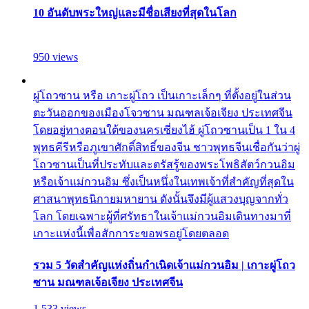
10 อันดับพระใหญ่และมีชื่อเสียงที่สุดในโลก
950 views
ผู่โถวซาน หรือ เกาะผู่โถว เป็นเกาะเล็กๆ ที่ตั้งอยู่ในส่วน
ตะวันออกของเมืองโจวซาน มณฑลเจ้อเจียง ประเทศจีน
โดยอยู่ทางตอนใต้ของนครเซี่ยงไฮ้ ผู่โถวซานเป็น 1 ใน 4
พุทธคีรีหรือภูเขาศักดิ์สิทธิ์ของจีน ชาวพุทธจีนเชื่อกันว่าผู่
โถวซานเป็นที่ประทับและตรัสรู้ของพระโพธิสัตว์กวนอิม
หรือเจ้าแม่กวนอิม ซึ่งเป็นหนึ่งในเทพเจ้าที่สำคัญที่สุดใน
ศาสนาพุทธนิกายมหายาน ดังนั้นจึงมีผู้แสวงบุญจากทั่ว
โลก โดยเฉพาะผู้ที่ศรัทธาในเจ้าแม่กวนอิมเดินทางมาที่
เกาะแห่งนี้เพื่อสักการะขอพรอยู่โดยตลอด
รวม 5 วัดสำคัญแห่งถิ่นกำเนิดเจ้าแม่กวนอิม | เกาะผู่โถว
ซาน มณฑลเจ้อเจียง ประเทศจีน
1,533 views