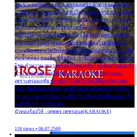
ออเซาะจนใจเบา สงสาร บัวทองเศร้า น้ำตาคลอเบ้า เฝ้า
อาลัย หนุ่มรูปหล่อหนีไกล หัวใจบัวทองระรวย บัวทองโศก
เพราะเป็นโรครักจาง ชีวิตเคว้งคว้าง เมื่อรักห่างร้างไกล
แม่ก็บอก พ่อก็สั่งจะรักใครสักครั้ง อย่าไปหวังความรวย
พลั้งไปใครจะช่วย ซื้อเปลมาไกว ให้ลูกบัวทอง เวรกรรม
ตามสนอง จึงเศร้าหมอง กลีบบัวทองต้องโรย บัวทองไม่
ตระหนัก เพราะไม่รักโคลนตม บัวทองท้องกลม เพราะลืม
ตมน้ำคลอง หลงลิ้น ที่สิ้นสัตย์ เจ้าจึงไม่ระมัด หลงกลิ่นลิ้น
โชย คำหวาน เขาวาดโรย บัวทองกลีบโรย ต้องร้อนรุม บัว
มาบานก่อนตูม ดุจไฟสุมร้อนรุมอุรา บัวทองผ่ายผอม
เพราะตรอมฤทัย ข้าวปลาไม่สนใจ ร้องไห้ลูกเดียว หยุด
โศก เสียเถิดทอง พักความเศร้าหมอง เถิดทองจ๋า ถึงใคร
เขาจะว่า ลูกเจ้าเกิดมา จะชื่อว่าไง พี่ขอเป็นเพื่อนปลอบใจ
จะตั้งชื่อให้ ว่าไอ้บังเอิญ
บัวทองร้องไห้ - เทพพร เพชรอุบล(KARAOKE)
118 views • 06.07.2569