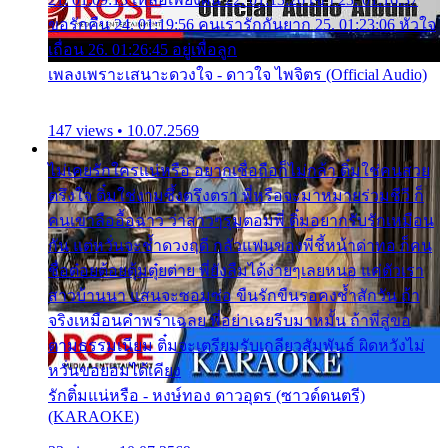
ขอรักคืน 24. 01:19:56 คนเรารักกันยาก 25. 01:23:06 หัวใจ
เถื่อน 26. 01:26:45 อยู่เพื่อลูก
เพลงเพราะเสนาะดวงใจ - ดาวใจ ไพจิตร (Official Audio)
147 views • 10.07.2569
ไม่เคยรักใครแน่หรือ อยากเชื่อถือก็ไม่กล้า ติ๋มใช่คนสวย
ตรึงใจ ติ๋มใช่งามซึ้งตรึงตรา พี่หรือจะมาหมายร่วมชีวี ก็
คนเขาลืออื้อฉาว ว่าสาวๆรุมตอมพี่ ติ๋มอยากรับรักเหมือน
กัน แต่หวั่นจะช้ำดวงฤดี กลัวแฟนของพี่ชี้หน้าด่าทอ ก็คน
ชื่อต๋อยต้อยตุ้มตุ๋ยต่าย พี่ยังลืมได้ง่ายๆเลยหนอ แค่ตัวเรา
สาวบ้านนา แสนจะซอมซ่อ ขืนรักขืนรอคงช้ำสักวัน ถ้า
จริงเหมือนคำพร่ำเฉลย พี่อย่าเฉยรีบมาหมั้น ถ้าพี่สู่ขอ
ตามธรรมเนียม ติ๋มจะเตรียมรับเกลียวสัมพันธ์ ผิดหวังไม่
หวั่นขอยอมได้เคียง
รักติ๋มแน่หรือ - หงษ์ทอง ดาวอุดร (ซาวด์ดนตรี)
(KARAOKE)