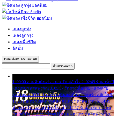
เพลงลูกทุ่ง
เพลงลูกกรุง
เพลงเพื่อชีวิต
อัลบั้ม
เพลงทั้งหมด
Music All
ค้นหา
Search
1. 00:00 สามสิบยังแจ๋ว - ยอดรัก สลักใจ 2. 02:49 รักมาห้าปี
- ศรเพชร ศรสุพรรณ 3. 05:57 รักสาวเสื้อลาย - แสงสุรีย์
รุ่งโรจน์ 4. 09:51 รักสะท้านดินสะเทือน - ยอดรัก สลักใจ 5.
12:23 มอเตอร์ไซค์ทำหล่น - ศรเพชร ศรสุพรรณ 6. 14:49
หิ้วกระเป๋า - แสงสุรีย์ รุ่งโรจน์ 7. 17:57 รักเผื่อเลือก - ยอด
รัก สลักใจ 8. 21:21 น้ำตาไอ้หนุ่ม - ศรเพชร ศรสุพรรณ 9.