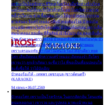
เพราะเป็นโรครักจาง ชีวิตเคว้งคว้าง เมื่อรักห่างร้างไกล
แม่ก็บอก พ่อก็สั่งจะรักใครสักครั้ง อย่าไปหวังความรวย
พลั้งไปใครจะช่วย ซื้อเปลมาไกว ให้ลูกบัวทอง เวรกรรม
ตามสนอง จึงเศร้าหมอง กลีบบัวทองต้องโรย บัวทองไม่
ตระหนัก เพราะไม่รักโคลนตม บัวทองท้องกลม เพราะลืม
ตมน้ำคลอง หลงลิ้น ที่สิ้นสัตย์ เจ้าจึงไม่ระมัด หลงกลิ่นลิ้น
โชย คำหวาน เขาวาดโรย บัวทองกลีบโรย ต้องร้อนรุม บัว
มาบานก่อนตูม ดุจไฟสุมร้อนรุมอุรา บัวทองผ่ายผอม
เพราะตรอมฤทัย ข้าวปลาไม่สนใจ ร้องไห้ลูกเดียว หยุด
โศก เสียเถิดทอง พักความเศร้าหมอง เถิดทองจ๋า ถึงใคร
เขาจะว่า ลูกเจ้าเกิดมา จะชื่อว่าไง พี่ขอเป็นเพื่อนปลอบใจ
จะตั้งชื่อให้ ว่าไอ้บังเอิญ
บัวทองร้องไห้ - เทพพร เพชรอุบล (ซาวด์ดนตรี)
(KARAOKE)
94 views • 06.07.2569
บัวทองโศก เพราะเป็นโรครักรุม ในอกกลัดกลุ้ม โดนแฟน
หนุ่มหลอกเอา เขารวย และรูปหล่อ มาพะเน้าพะนอ