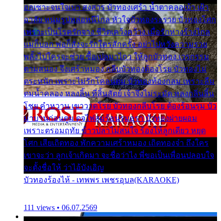
ออเซาะจนใจเบา สงสาร บัวทองเศร้า น้ำตาคลอเบ้า เฝ้า
อาลัย หนุ่มรูปหล่อหนีไกล หัวใจบัวทองระรวย บัวทองโศก
เพราะเป็นโรครักจาง ชีวิตเคว้งคว้าง เมื่อรักห่างร้างไกล
แม่ก็บอก พ่อก็สั่งจะรักใครสักครั้ง อย่าไปหวังความรวย
พลั้งไปใครจะช่วย ซื้อเปลมาไกว ให้ลูกบัวทอง เวรกรรม
ตามสนอง จึงเศร้าหมอง กลีบบัวทองต้องโรย บัวทองไม่
ตระหนัก เพราะไม่รักโคลนตม บัวทองท้องกลม เพราะลืม
ตมน้ำคลอง หลงลิ้น ที่สิ้นสัตย์ เจ้าจึงไม่ระมัด หลงกลิ่นลิ้น
โชย คำหวาน เขาวาดโรย บัวทองกลีบโรย ต้องร้อนรุม บัว
มาบานก่อนตูม ดุจไฟสุมร้อนรุมอุรา บัวทองผ่ายผอม
เพราะตรอมฤทัย ข้าวปลาไม่สนใจ ร้องไห้ลูกเดียว หยุด
โศก เสียเถิดทอง พักความเศร้าหมอง เถิดทองจ๋า ถึงใคร
เขาจะว่า ลูกเจ้าเกิดมา จะชื่อว่าไง พี่ขอเป็นเพื่อนปลอบใจ
จะตั้งชื่อให้ ว่าไอ้บังเอิญ
บัวทองร้องไห้ - เทพพร เพชรอุบล(KARAOKE)
111 views • 06.07.2569