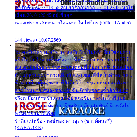
ขอรักคืน 24. 01:19:56 คนเรารักกันยาก 25. 01:23:06 หัวใจ
เถื่อน 26. 01:26:45 อยู่เพื่อลูก
เพลงเพราะเสนาะดวงใจ - ดาวใจ ไพจิตร (Official Audio)
144 views • 10.07.2569
ไม่เคยรักใครแน่หรือ อยากเชื่อถือก็ไม่กล้า ติ๋มใช่คนสวย
ตรึงใจ ติ๋มใช่งามซึ้งตรึงตรา พี่หรือจะมาหมายร่วมชีวี ก็
คนเขาลืออื้อฉาว ว่าสาวๆรุมตอมพี่ ติ๋มอยากรับรักเหมือน
กัน แต่หวั่นจะช้ำดวงฤดี กลัวแฟนของพี่ชี้หน้าด่าทอ ก็คน
ชื่อต๋อยต้อยตุ้มตุ๋ยต่าย พี่ยังลืมได้ง่ายๆเลยหนอ แค่ตัวเรา
สาวบ้านนา แสนจะซอมซ่อ ขืนรักขืนรอคงช้ำสักวัน ถ้า
จริงเหมือนคำพร่ำเฉลย พี่อย่าเฉยรีบมาหมั้น ถ้าพี่สู่ขอ
ตามธรรมเนียม ติ๋มจะเตรียมรับเกลียวสัมพันธ์ ผิดหวังไม่
หวั่นขอยอมได้เคียง
รักติ๋มแน่หรือ - หงษ์ทอง ดาวอุดร (ซาวด์ดนตรี)
(KARAOKE)