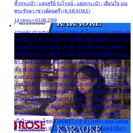
หิ้วกระเป๋า | แสงสุรีย์ รุ่งโรจน์ - แย่งกระเป๋า | เตือนใจ บุญ
พระรักษา (ซาวด์ดนตรี) (KARAOKE)
14 views • 03.08.2569
งานแต่ง เขาแซง แย่งเอาไปก่อน หัวใจอาวรณ์ มาซ่อน อยู่
ในห้องครัว ข้างนอกเจ้าสาว ส่งยิ้ม ให้คนไปทั่ว แต่เรา เฝ้า
อยู่ในครัว ทำตัวเป็นเด็ก ล้างจาน ในเมื่อ เจ้าสาว คือคน
บ้านใกล้ พึ่งพาอาศัย จำใจ ต้องไปช่วยงาน พอถึงเวลา เขา
พา กันเข้าพาขวัญ เพื่อนฝูง เฮฮาดังลั่น แต่เราล้างจาน
เดียวดาย เป็นคนพ่าย บ่มีความหมาย เคียงใจเจ้าบ่าว เป็น
คนพ่าย บ่มีความหมาย เคียงใจเจ้าบ่าว เพื่อนเจ้าสาว ยัง
เป็นบ่ได้ คือคนพ่าย ฮักคน ไม่มีใครสน เขาไม่เห็นคน ที่อยู่
ในครัว เจ้าสาว ก็มัวแต่งตัว สวยเด่น นั่งเคียงเจ้าบ่าว ที่เขา
เฝ้าคอย ใจเต้น หัวใจของเรา ลำเค็ญ ใครจะมองเห็น
ความใน ใจ เศร้า มันร้าวระบม ต้องมาขื่นขม เศร้าตรม
ท่ามความสุขี ช่วยงานเขาแต่ง แต่เรา แล้งมาหลายปี
เมื่อไรหนอจะ โชคดี ได้มีพิธีวิวาห์ หัวใจหล้า คอยไปคอย
มา คือหน้าที่เก่า หัวใจหล้า คอยไปคอยมา คือหน้าที่เก่า