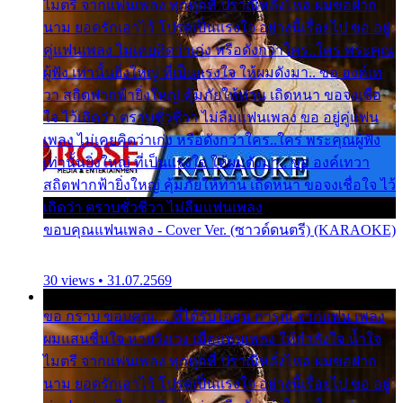
ไมตรี จากแฟนเพลง ทุกทุกที่ ปราณีหลั่งไหล ผมขอฝาก
นาม ยอดรักเอาไว้ โปรดเป็นแรงใจ อย่างนี้เรื่อยไป ขอ อยู่
คู่แฟนเพลง ไม่เคยคิดว่าเก่ง หรือดังกว่าใคร..ใคร พระคุณ
ผู้ฟัง เท่านั้นยิ่งใหญ่ ที่เป็นแรงใจ ให้ผมดังมา.. ขอ องค์เท
วา สถิตฟากฟ้ายิ่งใหญ่ คุ้มภัยให้ท่าน เถิดหนา ขอจงเชื่อ
ใจ ไว้เถิดว่า ตราบชั่วชีวา ไม่ลืมแฟนเพลง ขอ อยู่คู่แฟน
เพลง ไม่เคยคิดว่าเก่ง หรือดังกว่าใคร..ใคร พระคุณผู้ฟัง
เท่านั้นยิ่งใหญ่ ที่เป็นแรงใจ ให้ผมดังมา.. ขอ องค์เทวา
สถิตฟากฟ้ายิ่งใหญ่ คุ้มภัยให้ท่าน เถิดหนา ขอจงเชื่อใจ ไว้
เถิดว่า ตราบชั่วชีวา ไม่ลืมแฟนเพลง
ขอบคุณแฟนเพลง - Cover Ver. (ซาวด์ดนตรี) (KARAOKE)
30 views • 31.07.2569
ขอ กราบ ขอบคุณ.... ที่ได้รับไออุ่น การุณ จากแฟน เพลง
ผมแสนชื่นใจ หายวังเวง เมื่อแฟนเพลง ให้กำลังใจ น้ำใจ
ไมตรี จากแฟนเพลง ทุกทุกที่ ปราณีหลั่งไหล ผมขอฝาก
นาม ยอดรักเอาไว้ โปรดเป็นแรงใจ อย่างนี้เรื่อยไป ขอ อยู่