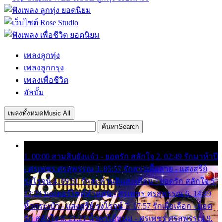
เพลงลูกทุ่ง
เพลงลูกกรุง
เพลงเพื่อชีวิต
อัลบั้ม
เพลงทั้งหมด
Music All
ค้นหา
Search
1. 00:00 สามสิบยังแจ๋ว - ยอดรัก สลักใจ 2. 02:49 รักมาห้าปี
- ศรเพชร ศรสุพรรณ 3. 05:57 รักสาวเสื้อลาย - แสงสุรีย์
รุ่งโรจน์ 4. 09:51 รักสะท้านดินสะเทือน - ยอดรัก สลักใจ 5.
12:23 มอเตอร์ไซค์ทำหล่น - ศรเพชร ศรสุพรรณ 6. 14:49
หิ้วกระเป๋า - แสงสุรีย์ รุ่งโรจน์ 7. 17:57 รักเผื่อเลือก - ยอด
รัก สลักใจ 8. 21:21 น้ำตาไอ้หนุ่ม - ศรเพชร ศรสุพรรณ 9.