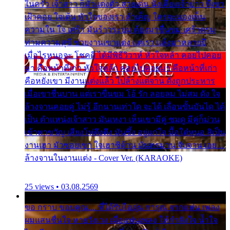
ในครัว เจ้าสาว ก็มัวแต่งตัว สวยเด่น นั่งเคียงเจ้าบ่าว ที่เขา
เฝ้าคอย ใจเต้น หัวใจของเรา ลำเค็ญ ใครจะมองเห็น
ความใน ใจ เศร้า มันร้าวระบม ต้องมาขื่นขม เศร้าตรม
ท่ามความสุขี ช่วยงานเขาแต่ง แต่เรา แล้งมาหลายปี
เมื่อไรหนอจะ โชคดี ได้มีพิธีวิวาห์ หัวใจหล้า คอยไปคอย
มา คือหน้าที่เก่า หัวใจหล้า คอยไปคอยมา คือหน้าที่เก่า
คือหยังเขา มีงานแต่งแล้ว ไปล้างแต่จาน ดั่งถูกประหาร
เมื่อเขาชื่นบาน แต่เราขื่นขม โอ้ รัก ลอยลม ไม่สม ดัง ใจ
ล้างจานคอยคู่ ไม่รู้ อีกนานเท่าใด จะได้ เลื่อนขั้นบันได ได้
เป็น ตำแหน่งเจ้าสาว มันเหงา เห็นเขามีคู่ ซมดู มีคู่ก็ม่วน
เข้าพาขวัญ เสียงโห่ตึงตึง มันซึ้ง อยู่แก่ใจ มื้อใด๋หนอ สิเป็น
งานเฮา มัวซอยเขา ใจเฮาซิด้าน มันทรมาน จับจาน เอย…
ล้างจานในงานแต่ง - Cover Ver. (KARAOKE)
25 views • 03.08.2569
ขอ กราบ ขอบคุณ.... ที่ได้รับไออุ่น การุณ จากแฟน เพลง
ผมแสนชื่นใจ หายวังเวง เมื่อแฟนเพลง ให้กำลังใจ น้ำใจ