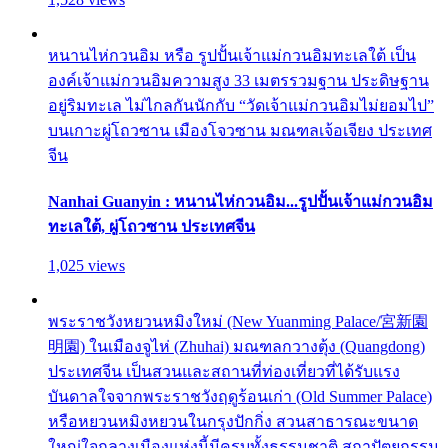
หนานไห่กวนอิม หรือ รูปปั้นเจ้าแม่กวนอิมทะเลใต้ เป็น
องค์เจ้าแม่กวนอิมความสูง 33 เมตรรวมฐาน ประดิษฐาน
อยู่ริมทะเล ไม่ไกลกันนักกับ “วัดเจ้าแม่กวนอิมไม่ยอมไป”
บนเกาะผู่โถวซาน เมืองโจวซาน มณฑลเจ้อเจียง ประเทศ
จีน
Nanhai Guanyin : หนานไห่กวนอิม...รูปปั้นเจ้าแม่กวนอิม
ทะเลใต้, ผู่โถวซาน ประเทศจีน
1,025 views
พระราชวังหยวนหมิงใหม่ (New Yuanming Palace/宮新園
明園) ในเมืองจูไห่ (Zhuhai) มณฑลกวางตุ้ง (Quangdong)
ประเทศจีน เป็นสวนและสถานที่ท่องเที่ยวที่ได้รับแรง
บันดาลใจจากพระราชวังฤดูร้อนเก่า (Old Summer Palace)
หรือหยวนหมิงหยวนในกรุงปักกิ่ง สวนสาธารณะขนาด
ใหญ่ใจกลางเมืองแห่งนี้มีครบทั้งธรรมชาติ สถาปัตยกรรม