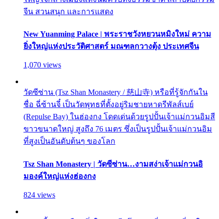
จีน สวนสนุก และการแสดง
New Yuanming Palace | พระราชวังหยวนหมิงใหม่ ความ
ยิ่งใหญ่แห่งประวัติศาสตร์ มณฑลกวางตุ้ง ประเทศจีน
1,070 views
วัดซีซ่าน (Tsz Shan Monastery / 慈山寺) หรือที่รู้จักกันใน
ชื่อ ฉี่ซ้านจี๋ เป็นวัดพุทธที่ตั้งอยู่ริมชายหาดรีพัลส์เบย์
(Repulse Bay) ในฮ่องกง โดดเด่นด้วยรูปปั้นเจ้าแม่กวนอิมสี
ขาวขนาดใหญ่ สูงถึง 76 เมตร ซึ่งเป็นรูปปั้นเจ้าแม่กวนอิม
ที่สูงเป็นอันดับต้นๆ ของโลก
Tsz Shan Monastery | วัดซีซ่าน…งามสง่าเจ้าแม่กวนอิ
มองค์ใหญ่แห่งฮ่องกง
824 views