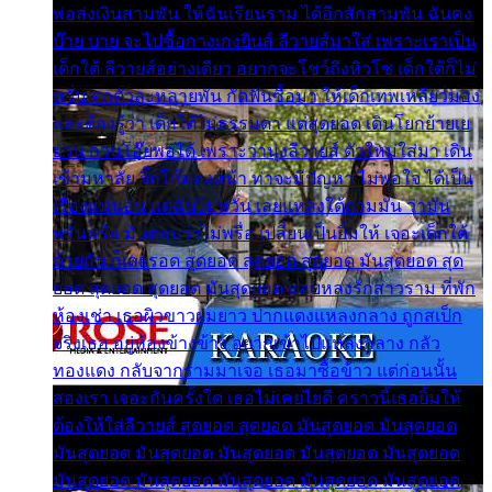
พ่อส่งเงินสามพัน ให้ฉันเรียนราม ได้อีกสักสามพัน ฉันคง
บ๊าย บาย จะไปซื้อกางเกงยีนส์ ลีวายส์มาใส่ เพราะเราเป็น
เด็กใต้ ลีวายส์อย่างเดียว อยากจะโชว์ถึงหิวโซ เด็กใต้ก็ไม่
หวั่น ตกตัวละหลายพัน กัดฟันซื้อมา ให้เด็กเทพเหลียวมอง
และต้องรู้ว่า เด็กใต้ไม่ธรรมดา แต่สุดยอด เดินโยกย้ายเย
ยวน กวนโอ๊ยพอได้ เพราะว่านุ่งลีวายส์ ตัวใหม่ใส่มา เดิน
เข้ามหาลัย จิ๊กโก๊มองหน้า ท่าจะมีปัญหา ไม่พอใจ ได้เป็น
เรื่องแน่นอน แต่ฉันไม่หวั่น เลยแหลงใต้ถามมัน ว่ามัน
พรั่นพรือ มันตอบว่าไม่พรื่อ เปลี่ยนเป็นยิ้มให้ เจอะเด็กใต้
ด้วยกัน ก็เลยรอด สุดยอด สุดยอด สุดยอด มันสุดยอด สุด
ยอด สุดยอด สุดยอด มันสุดยอด แอบหลงรักสาวราม ที่พัก
ห้องเช่า เธอผิวขาวผมยาว ปากแดงแหลงกลาง ถูกสเป็ก
จริงเธอ อยู่ห้องข้างข้าง อยากเข้าไปแหลงกลาง กลัว
ทองแดง กลับจากรามมาเจอ เธอมาซื้อข้าว แต่ก่อนนั้น
สองเรา เจอะกันครั้งใด เธอไม่เคยไยดี คราวนี้เธอยิ้มให้
ต้องให้ใส่ลีวายส์ สุดยอด สุดยอด มันสุดยอด มันสุดยอด
มันสุดยอด มันสุดยอด มันสุดยอด มันสุดยอด มันสุดยอด
มันสุดยอด มันสุดยอด มันสุดยอด มันสุดยอด มันสุดยอด