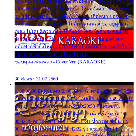
คู่แฟนเพลง ไม่เคยคิดว่าเก่ง หรือดังกว่าใคร..ใคร พระคุณ
ผู้ฟัง เท่านั้นยิ่งใหญ่ ที่เป็นแรงใจ ให้ผมดังมา.. ขอ องค์เท
วา สถิตฟากฟ้ายิ่งใหญ่ คุ้มภัยให้ท่าน เถิดหนา ขอจงเชื่อ
ใจ ไว้เถิดว่า ตราบชั่วชีวา ไม่ลืมแฟนเพลง ขอ อยู่คู่แฟน
เพลง ไม่เคยคิดว่าเก่ง หรือดังกว่าใคร..ใคร พระคุณผู้ฟัง
เท่านั้นยิ่งใหญ่ ที่เป็นแรงใจ ให้ผมดังมา.. ขอ องค์เทวา
สถิตฟากฟ้ายิ่งใหญ่ คุ้มภัยให้ท่าน เถิดหนา ขอจงเชื่อใจ ไว้
เถิดว่า ตราบชั่วชีวา ไม่ลืมแฟนเพลง
ขอบคุณแฟนเพลง - Cover Ver. (KARAOKE)
30 views • 31.07.2569
1. 00:00:00 ยินดีรับเดน 2. 00:03:44 น้ำตาอีสาน 3. 00:07:51
กิ่งทองใบหยก 4. 00:10:35 น้ำนิ่งไหลลึก 5. 00:13:49 ลานรัก
ลานเท 6. 00:17:06 จำใจจาก 7. 00:20:53 คืนฝนตก 8.
00:25:16 น้ำลงเดือนยี่ 9. 00:28:47 โสนน้อยเรือนงาม 10.
00:32:29 ตอไม้ที่ตายแล้ว 11. 00:35:41 น้ำกรดแช่เย็น 12.
00:39:08 อยากฟังซ้ำ 13. 00:42:32 รู้ว่าเขาหลอก 14.