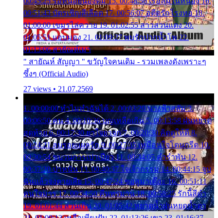
00:45:25 รอหน่อยน้องติ๋ม 15. 00:48:56 เรือล่มในหนอง 16.
00:51:43 บัตรเชิญสีเลือด 17. 00:56:07 อดีตรักโรงทอ 18.
01:00:00 เขมรไล่ควาย 19. 01:02:55 สาวสวนแตง 20.
01:05:51 แอบมอง 21. 01:09:27 พบรักปากน้ำโพ 22.
01:13:06 สายัณห์เมา
" สายัณห์ สัญญา " ขวัญใจคนเดิม - รวมเพลงดังเพราะๆ
ซึ้งๆ (Official Audio)
27 views • 21.07.2569
1. 00:00:00 ทำไมทำฉันได้ 2. 00:03:20 นางฟ้าสลัม 3.
00:06:50 คน 4. 00:10:36 บุญเหลือเกิน 5. 00:13:58 ฝนหยาด
สุดท้าย 6. 00:17:30 ยาใจยาจก 7. 00:20:30 คิดดูให้ดี 8.
00:24:21 ลบรอยแผลรัก 9. 00:27:35 เหมือนใจโดนกรีด 10.
00:30:54 ขบวนการเปาเปียว 11. 00:34:05 คำรำพัน 12.
00:37:20 ปาหนัน 13. 00:40:37 ใจเจ้ากรรม 14. 00:44:15 จูบ
ฉันแล้วจงตายเสีย 15. 00:47:24 ขอสูมาเต๊อะ 16. 00:51:11
คนใจมาร 17. 00:54:50 คืนทรมาน 18. 00:58:25 รักนี้สีดำ
19. 01:01:44 ส่วนเกิน 20. 01:05:42 หยาดน้ำฝนหยดน้ำตา
21. 01:09:13 เหลือเพียงฝัน 22. 01:13:26 เขา 23. 01:16:37