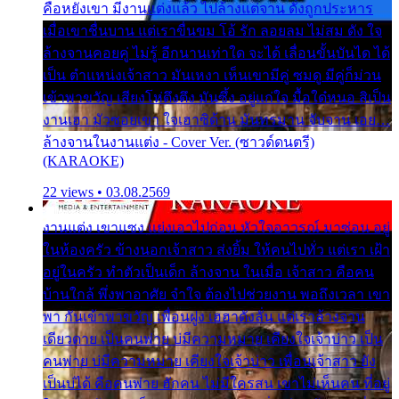
คือหยังเขา มีงานแต่งแล้ว ไปล้างแต่จาน ดั่งถูกประหาร
เมื่อเขาชื่นบาน แต่เราขื่นขม โอ้ รัก ลอยลม ไม่สม ดัง ใจ
ล้างจานคอยคู่ ไม่รู้ อีกนานเท่าใด จะได้ เลื่อนขั้นบันได ได้
เป็น ตำแหน่งเจ้าสาว มันเหงา เห็นเขามีคู่ ซมดู มีคู่ก็ม่วน
เข้าพาขวัญ เสียงโห่ตึงตึง มันซึ้ง อยู่แก่ใจ มื้อใด๋หนอ สิเป็น
งานเฮา มัวซอยเขา ใจเฮาซิด้าน มันทรมาน จับจาน เอย…
ล้างจานในงานแต่ง - Cover Ver. (ซาวด์ดนตรี)
(KARAOKE)
22 views • 03.08.2569
งานแต่ง เขาแซง แย่งเอาไปก่อน หัวใจอาวรณ์ มาซ่อน อยู่
ในห้องครัว ข้างนอกเจ้าสาว ส่งยิ้ม ให้คนไปทั่ว แต่เรา เฝ้า
อยู่ในครัว ทำตัวเป็นเด็ก ล้างจาน ในเมื่อ เจ้าสาว คือคน
บ้านใกล้ พึ่งพาอาศัย จำใจ ต้องไปช่วยงาน พอถึงเวลา เขา
พา กันเข้าพาขวัญ เพื่อนฝูง เฮฮาดังลั่น แต่เราล้างจาน
เดียวดาย เป็นคนพ่าย บ่มีความหมาย เคียงใจเจ้าบ่าว เป็น
คนพ่าย บ่มีความหมาย เคียงใจเจ้าบ่าว เพื่อนเจ้าสาว ยัง
เป็นบ่ได้ คือคนพ่าย ฮักคน ไม่มีใครสน เขาไม่เห็นคน ที่อยู่