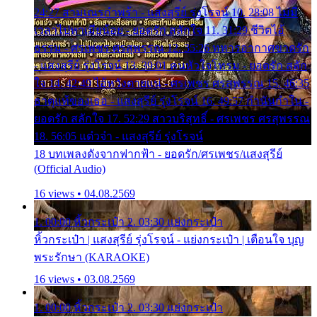
24:27 สามเณรกำพร้า - แสงสุรีย์ รุ่งโรจน์ 10. 28:08 ไม่มี
เวลาไปหาเมียน้อย - ยอดรัก สลักใจ 11. 31:29 ชีวิตไอ้
ธรรม - ศรเพชร ศรสุพรรณ 12. 35:26 ทหารอากาศขาดรัก
- แสงสุรีย์ รุ่งโรจน์ 13. 39:01 คนหัวใจโทรม - ยอดรัก สลัก
ใจ 14. 42:49 ไอ้หวังตายแน่ - ศรเพชร ศรสุพรรณ 15. 46:35
ธาตุแท้ของเธอ - แสงสุรีย์ รุ่งโรจน์ 16. 49:57 กำนันกำใน -
ยอดรัก สลักใจ 17. 52:29 สาวบริสุทธิ์ - ศรเพชร ศรสุพรรณ
18. 56:05 แต๋วจ๋า - แสงสุรีย์ รุ่งโรจน์
18 บทเพลงดังจากฟากฟ้า - ยอดรัก/ศรเพชร/แสงสุรีย์
(Official Audio)
16 views • 04.08.2569
1. 00:00 หิ้วกระเป๋า 2. 03:30 แย่งกระเป๋า
หิ้วกระเป๋า | แสงสุรีย์ รุ่งโรจน์ - แย่งกระเป๋า | เตือนใจ บุญ
พระรักษา (KARAOKE)
16 views • 03.08.2569
1. 00:00 หิ้วกระเป๋า 2. 03:30 แย่งกระเป๋า