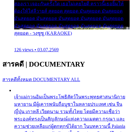
สองเรา เจอะกันครั้งใด เธอไม่เคยไยดี คราวนี้เธอยิ้มให้
ต้องให้ใส่ลีวายส์ สุดยอด สุดยอด มันสุดยอด มันสุดยอด
มันสุดยอด มันสุดยอด มันสุดยอด มันสุดยอด มันสุดยอด
มันสุดยอด มันสุดยอด มันสุดยอด มันสุดยอด มันสุดยอด
สุดยอด - วงซูซู (KARAOKE)
126 views • 03.07.2569
สารคดี
|
DOCUMENTARY
สารคดีทั้งหมด
DOCUMENTARY ALL
เจ้าแม่กวนอิมเป็นพระโพธิสัตว์ในพระพุทธศาสนานิกาย
มหายาน มีผู้เคารพนับถือบูชาในหลายประเทศ เช่น จีน
ญี่ปุ่น เกาหลี เวียดนาม รวมทั้งไทย โดยมีความเชื่อว่า
พระองค์ทรงเป็นสัญลักษณ์แห่งความเมตตา กรุณา และ
ความช่วยเหลือแก่ผู้ตกทุกข์ได้ยาก ในบทความนี้ Palanla