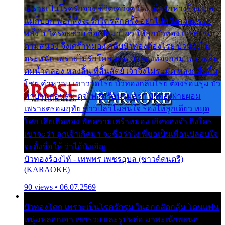
เพราะเป็นโรครักจาง ชีวิตเคว้งคว้าง เมื่อรักห่างร้างไกล
แม่ก็บอก พ่อก็สั่งจะรักใครสักครั้ง อย่าไปหวังความรวย
พลั้งไปใครจะช่วย ซื้อเปลมาไกว ให้ลูกบัวทอง เวรกรรม
ตามสนอง จึงเศร้าหมอง กลีบบัวทองต้องโรย บัวทองไม่
ตระหนัก เพราะไม่รักโคลนตม บัวทองท้องกลม เพราะลืม
ตมน้ำคลอง หลงลิ้น ที่สิ้นสัตย์ เจ้าจึงไม่ระมัด หลงกลิ่นลิ้น
โชย คำหวาน เขาวาดโรย บัวทองกลีบโรย ต้องร้อนรุม บัว
มาบานก่อนตูม ดุจไฟสุมร้อนรุมอุรา บัวทองผ่ายผอม
เพราะตรอมฤทัย ข้าวปลาไม่สนใจ ร้องไห้ลูกเดียว หยุด
โศก เสียเถิดทอง พักความเศร้าหมอง เถิดทองจ๋า ถึงใคร
เขาจะว่า ลูกเจ้าเกิดมา จะชื่อว่าไง พี่ขอเป็นเพื่อนปลอบใจ
จะตั้งชื่อให้ ว่าไอ้บังเอิญ
บัวทองร้องไห้ - เทพพร เพชรอุบล (ซาวด์ดนตรี)
(KARAOKE)
90 views • 06.07.2569
บัวทองโศก เพราะเป็นโรครักรุม ในอกกลัดกลุ้ม โดนแฟน
หนุ่มหลอกเอา เขารวย และรูปหล่อ มาพะเน้าพะนอ