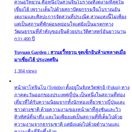
สวนอวี้หยวน คือหนึ่งในสวนจีนโบราณที่งดงามที่สุดใน
เซี่ยงไฮ้ เพราะเต็มไปด้วยสถาปัตยกรรมจีนโบราณอัน
งดงามและศิลปะการจัดสวนที่ประณีต สวนแห่งนี้ไม่เพียง
แต่เป็นสถานที่พักผ่อนหย่อนใจแต่ยังเป็นมรดกทาง
วัฒนธรรมที่สำคัญของจีนด้วยประวัติศาสตร์อันยาวนาน
กว่า 400 ปี
Yuyuan Garden : สวนอวี้หยวน จุดเช็กอินห้ามพลาดเมื่อ
มาเซี่ยงไฮ้ ประเทศจีน
1,304 views
หน้าผาโทจินโบ (Tojinbo) ตั้งอยู่ในจังหวัดฟุกุอิ (Fukui) ทาง
ภาคตะวันออกของประเทศญี่ปุ่น เป็นหนึ่งในสถานที่ท่อง
เที่ยวที่ได้รับความนิยมจากทั้งนักท่องเที่ยวชาวญี่ปุ่นและ
ชาวต่างชาติ ด้วยความงามของหน้าผาที่สูงชันและวิว
ทิวทัศน์ที่น่าทึ่ง และไม่เพียงแต่เป็นสถานที่ที่เต็มไปด้วย
ความงามจากธรรมชาติ แต่ยังแฝงไปด้วยตำนานและ
ความเชื่อที่ลึกซึ้งด้วย