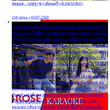
สุดยอด - วงซูซู (ซาวด์ดนตรี) (KARAOKE)
118 views • 03.07.2569
พ่อส่งเงินสามพัน ให้ฉันเรียนราม ได้อีกสักสามพัน ฉันคง
บ๊าย บาย จะไปซื้อกางเกงยีนส์ ลีวายส์มาใส่ เพราะเราเป็น
เด็กใต้ ลีวายส์อย่างเดียว อยากจะโชว์ถึงหิวโซ เด็กใต้ก็ไม่
หวั่น ตกตัวละหลายพัน กัดฟันซื้อมา ให้เด็กเทพเหลียวมอง
และต้องรู้ว่า เด็กใต้ไม่ธรรมดา แต่สุดยอด เดินโยกย้ายเย
ยวน กวนโอ๊ยพอได้ เพราะว่านุ่งลีวายส์ ตัวใหม่ใส่มา เดิน
เข้ามหาลัย จิ๊กโก๊มองหน้า ท่าจะมีปัญหา ไม่พอใจ ได้เป็น
เรื่องแน่นอน แต่ฉันไม่หวั่น เลยแหลงใต้ถามมัน ว่ามัน
พรั่นพรือ มันตอบว่าไม่พรื่อ เปลี่ยนเป็นยิ้มให้ เจอะเด็กใต้
ด้วยกัน ก็เลยรอด สุดยอด สุดยอด สุดยอด มันสุดยอด สุด
ยอด สุดยอด สุดยอด มันสุดยอด แอบหลงรักสาวราม ที่พัก
ห้องเช่า เธอผิวขาวผมยาว ปากแดงแหลงกลาง ถูกสเป็ก
จริงเธอ อยู่ห้องข้างข้าง อยากเข้าไปแหลงกลาง กลัว
ทองแดง กลับจากรามมาเจอ เธอมาซื้อข้าว แต่ก่อนนั้น