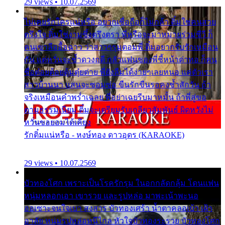
29 views • 10.07.2569
ไม่เคยรักใครแน่หรือ อยากเชื่อถือก็ไม่กล้า ติ๋มใช่คนสวย
ตรึงใจ ติ๋มใช่งามซึ้งตรึงตรา พี่หรือจะมาหมายร่วมชีวี ก็
คนเขาลืออื้อฉาว ว่าสาวๆรุมตอมพี่ ติ๋มอยากรับรักเหมือน
กัน แต่หวั่นจะช้ำดวงฤดี กลัวแฟนของพี่ชี้หน้าด่าทอ ก็คน
ชื่อต๋อยต้อยตุ้มตุ๋ยต่าย พี่ยังลืมได้ง่ายๆเลยหนอ แค่ตัวเรา
สาวบ้านนา แสนจะซอมซ่อ ขืนรักขืนรอคงช้ำสักวัน ถ้า
จริงเหมือนคำพร่ำเฉลย พี่อย่าเฉยรีบมาหมั้น ถ้าพี่สู่ขอ
ตามธรรมเนียม ติ๋มจะเตรียมรับเกลียวสัมพันธ์ ผิดหวังไม่
หวั่นขอยอมได้เคียง
รักติ๋มแน่หรือ - หงษ์ทอง ดาวอุดร (KARAOKE)
29 views • 10.07.2569
บัวทองโศก เพราะเป็นโรครักรุม ในอกกลัดกลุ้ม โดนแฟน
หนุ่มหลอกเอา เขารวย และรูปหล่อ มาพะเน้าพะนอ
ออเซาะจนใจเบา สงสาร บัวทองเศร้า น้ำตาคลอเบ้า เฝ้า
อาลัย หนุ่มรูปหล่อหนีไกล หัวใจบัวทองระรวย บัวทองโศก