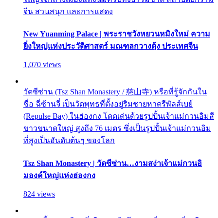
จีน สวนสนุก และการแสดง
New Yuanming Palace | พระราชวังหยวนหมิงใหม่ ความ
ยิ่งใหญ่แห่งประวัติศาสตร์ มณฑลกวางตุ้ง ประเทศจีน
1,070 views
วัดซีซ่าน (Tsz Shan Monastery / 慈山寺) หรือที่รู้จักกันใน
ชื่อ ฉี่ซ้านจี๋ เป็นวัดพุทธที่ตั้งอยู่ริมชายหาดรีพัลส์เบย์
(Repulse Bay) ในฮ่องกง โดดเด่นด้วยรูปปั้นเจ้าแม่กวนอิมสี
ขาวขนาดใหญ่ สูงถึง 76 เมตร ซึ่งเป็นรูปปั้นเจ้าแม่กวนอิม
ที่สูงเป็นอันดับต้นๆ ของโลก
Tsz Shan Monastery | วัดซีซ่าน…งามสง่าเจ้าแม่กวนอิ
มองค์ใหญ่แห่งฮ่องกง
824 views