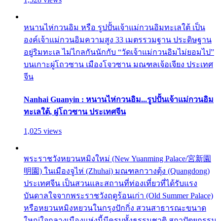
หนานไห่กวนอิม หรือ รูปปั้นเจ้าแม่กวนอิมทะเลใต้ เป็น
องค์เจ้าแม่กวนอิมความสูง 33 เมตรรวมฐาน ประดิษฐาน
อยู่ริมทะเล ไม่ไกลกันนักกับ “วัดเจ้าแม่กวนอิมไม่ยอมไป”
บนเกาะผู่โถวซาน เมืองโจวซาน มณฑลเจ้อเจียง ประเทศ
จีน
Nanhai Guanyin : หนานไห่กวนอิม...รูปปั้นเจ้าแม่กวนอิม
ทะเลใต้, ผู่โถวซาน ประเทศจีน
1,025 views
พระราชวังหยวนหมิงใหม่ (New Yuanming Palace/宮新園
明園) ในเมืองจูไห่ (Zhuhai) มณฑลกวางตุ้ง (Quangdong)
ประเทศจีน เป็นสวนและสถานที่ท่องเที่ยวที่ได้รับแรง
บันดาลใจจากพระราชวังฤดูร้อนเก่า (Old Summer Palace)
หรือหยวนหมิงหยวนในกรุงปักกิ่ง สวนสาธารณะขนาด
ใหญ่ใจกลางเมืองแห่งนี้มีครบทั้งธรรมชาติ สถาปัตยกรรม