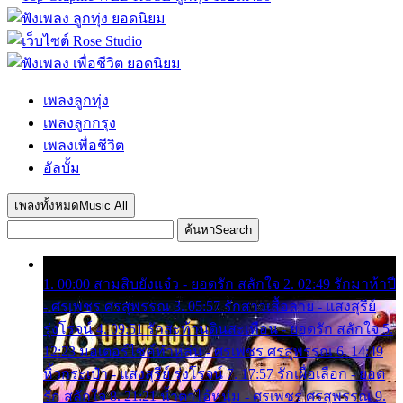
เพลงลูกทุ่ง
เพลงลูกกรุง
เพลงเพื่อชีวิต
อัลบั้ม
เพลงทั้งหมด
Music All
ค้นหา
Search
1. 00:00 สามสิบยังแจ๋ว - ยอดรัก สลักใจ 2. 02:49 รักมาห้าปี
- ศรเพชร ศรสุพรรณ 3. 05:57 รักสาวเสื้อลาย - แสงสุรีย์
รุ่งโรจน์ 4. 09:51 รักสะท้านดินสะเทือน - ยอดรัก สลักใจ 5.
12:23 มอเตอร์ไซค์ทำหล่น - ศรเพชร ศรสุพรรณ 6. 14:49
หิ้วกระเป๋า - แสงสุรีย์ รุ่งโรจน์ 7. 17:57 รักเผื่อเลือก - ยอด
รัก สลักใจ 8. 21:21 น้ำตาไอ้หนุ่ม - ศรเพชร ศรสุพรรณ 9.