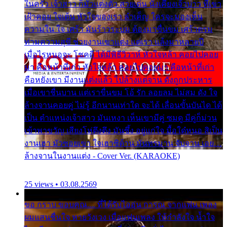
ในครัว เจ้าสาว ก็มัวแต่งตัว สวยเด่น นั่งเคียงเจ้าบ่าว ที่เขา
เฝ้าคอย ใจเต้น หัวใจของเรา ลำเค็ญ ใครจะมองเห็น
ความใน ใจ เศร้า มันร้าวระบม ต้องมาขื่นขม เศร้าตรม
ท่ามความสุขี ช่วยงานเขาแต่ง แต่เรา แล้งมาหลายปี
เมื่อไรหนอจะ โชคดี ได้มีพิธีวิวาห์ หัวใจหล้า คอยไปคอย
มา คือหน้าที่เก่า หัวใจหล้า คอยไปคอยมา คือหน้าที่เก่า
คือหยังเขา มีงานแต่งแล้ว ไปล้างแต่จาน ดั่งถูกประหาร
เมื่อเขาชื่นบาน แต่เราขื่นขม โอ้ รัก ลอยลม ไม่สม ดัง ใจ
ล้างจานคอยคู่ ไม่รู้ อีกนานเท่าใด จะได้ เลื่อนขั้นบันได ได้
เป็น ตำแหน่งเจ้าสาว มันเหงา เห็นเขามีคู่ ซมดู มีคู่ก็ม่วน
เข้าพาขวัญ เสียงโห่ตึงตึง มันซึ้ง อยู่แก่ใจ มื้อใด๋หนอ สิเป็น
งานเฮา มัวซอยเขา ใจเฮาซิด้าน มันทรมาน จับจาน เอย…
ล้างจานในงานแต่ง - Cover Ver. (KARAOKE)
25 views • 03.08.2569
ขอ กราบ ขอบคุณ.... ที่ได้รับไออุ่น การุณ จากแฟน เพลง
ผมแสนชื่นใจ หายวังเวง เมื่อแฟนเพลง ให้กำลังใจ น้ำใจ