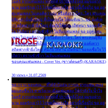
ไมตรี จากแฟนเพลง ทุกทุกที่ ปราณีหลั่งไหล ผมขอฝาก
นาม ยอดรักเอาไว้ โปรดเป็นแรงใจ อย่างนี้เรื่อยไป ขอ อยู่
คู่แฟนเพลง ไม่เคยคิดว่าเก่ง หรือดังกว่าใคร..ใคร พระคุณ
ผู้ฟัง เท่านั้นยิ่งใหญ่ ที่เป็นแรงใจ ให้ผมดังมา.. ขอ องค์เท
วา สถิตฟากฟ้ายิ่งใหญ่ คุ้มภัยให้ท่าน เถิดหนา ขอจงเชื่อ
ใจ ไว้เถิดว่า ตราบชั่วชีวา ไม่ลืมแฟนเพลง ขอ อยู่คู่แฟน
เพลง ไม่เคยคิดว่าเก่ง หรือดังกว่าใคร..ใคร พระคุณผู้ฟัง
เท่านั้นยิ่งใหญ่ ที่เป็นแรงใจ ให้ผมดังมา.. ขอ องค์เทวา
สถิตฟากฟ้ายิ่งใหญ่ คุ้มภัยให้ท่าน เถิดหนา ขอจงเชื่อใจ ไว้
เถิดว่า ตราบชั่วชีวา ไม่ลืมแฟนเพลง
ขอบคุณแฟนเพลง - Cover Ver. (ซาวด์ดนตรี) (KARAOKE)
30 views • 31.07.2569
ขอ กราบ ขอบคุณ.... ที่ได้รับไออุ่น การุณ จากแฟน เพลง
ผมแสนชื่นใจ หายวังเวง เมื่อแฟนเพลง ให้กำลังใจ น้ำใจ
ไมตรี จากแฟนเพลง ทุกทุกที่ ปราณีหลั่งไหล ผมขอฝาก
นาม ยอดรักเอาไว้ โปรดเป็นแรงใจ อย่างนี้เรื่อยไป ขอ อยู่