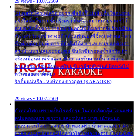
29 views • 10.07.2569
ไม่เคยรักใครแน่หรือ อยากเชื่อถือก็ไม่กล้า ติ๋มใช่คนสวย
ตรึงใจ ติ๋มใช่งามซึ้งตรึงตรา พี่หรือจะมาหมายร่วมชีวี ก็
คนเขาลืออื้อฉาว ว่าสาวๆรุมตอมพี่ ติ๋มอยากรับรักเหมือน
กัน แต่หวั่นจะช้ำดวงฤดี กลัวแฟนของพี่ชี้หน้าด่าทอ ก็คน
ชื่อต๋อยต้อยตุ้มตุ๋ยต่าย พี่ยังลืมได้ง่ายๆเลยหนอ แค่ตัวเรา
สาวบ้านนา แสนจะซอมซ่อ ขืนรักขืนรอคงช้ำสักวัน ถ้า
จริงเหมือนคำพร่ำเฉลย พี่อย่าเฉยรีบมาหมั้น ถ้าพี่สู่ขอ
ตามธรรมเนียม ติ๋มจะเตรียมรับเกลียวสัมพันธ์ ผิดหวังไม่
หวั่นขอยอมได้เคียง
รักติ๋มแน่หรือ - หงษ์ทอง ดาวอุดร (KARAOKE)
29 views • 10.07.2569
บัวทองโศก เพราะเป็นโรครักรุม ในอกกลัดกลุ้ม โดนแฟน
หนุ่มหลอกเอา เขารวย และรูปหล่อ มาพะเน้าพะนอ
ออเซาะจนใจเบา สงสาร บัวทองเศร้า น้ำตาคลอเบ้า เฝ้า
อาลัย หนุ่มรูปหล่อหนีไกล หัวใจบัวทองระรวย บัวทองโศก