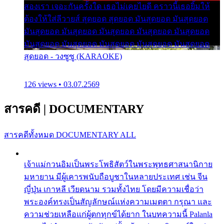
สองเรา เจอะกันครั้งใด เธอไม่เคยไยดี คราวนี้เธอยิ้มให้
ต้องให้ใส่ลีวายส์ สุดยอด สุดยอด มันสุดยอด มันสุดยอด
มันสุดยอด มันสุดยอด มันสุดยอด มันสุดยอด มันสุดยอด
มันสุดยอด มันสุดยอด มันสุดยอด มันสุดยอด มันสุดยอด
สุดยอด - วงซูซู (KARAOKE)
126 views • 03.07.2569
สารคดี
|
DOCUMENTARY
สารคดีทั้งหมด
DOCUMENTARY ALL
เจ้าแม่กวนอิมเป็นพระโพธิสัตว์ในพระพุทธศาสนานิกาย
มหายาน มีผู้เคารพนับถือบูชาในหลายประเทศ เช่น จีน
ญี่ปุ่น เกาหลี เวียดนาม รวมทั้งไทย โดยมีความเชื่อว่า
พระองค์ทรงเป็นสัญลักษณ์แห่งความเมตตา กรุณา และ
ความช่วยเหลือแก่ผู้ตกทุกข์ได้ยาก ในบทความนี้ Palanla