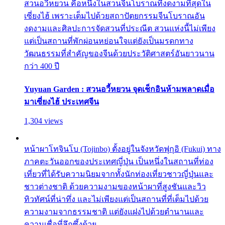
สวนอวี้หยวน คือหนึ่งในสวนจีนโบราณที่งดงามที่สุดใน
เซี่ยงไฮ้ เพราะเต็มไปด้วยสถาปัตยกรรมจีนโบราณอัน
งดงามและศิลปะการจัดสวนที่ประณีต สวนแห่งนี้ไม่เพียง
แต่เป็นสถานที่พักผ่อนหย่อนใจแต่ยังเป็นมรดกทาง
วัฒนธรรมที่สำคัญของจีนด้วยประวัติศาสตร์อันยาวนาน
กว่า 400 ปี
Yuyuan Garden : สวนอวี้หยวน จุดเช็กอินห้ามพลาดเมื่อ
มาเซี่ยงไฮ้ ประเทศจีน
1,304 views
หน้าผาโทจินโบ (Tojinbo) ตั้งอยู่ในจังหวัดฟุกุอิ (Fukui) ทาง
ภาคตะวันออกของประเทศญี่ปุ่น เป็นหนึ่งในสถานที่ท่อง
เที่ยวที่ได้รับความนิยมจากทั้งนักท่องเที่ยวชาวญี่ปุ่นและ
ชาวต่างชาติ ด้วยความงามของหน้าผาที่สูงชันและวิว
ทิวทัศน์ที่น่าทึ่ง และไม่เพียงแต่เป็นสถานที่ที่เต็มไปด้วย
ความงามจากธรรมชาติ แต่ยังแฝงไปด้วยตำนานและ
ความเชื่อที่ลึกซึ้งด้วย