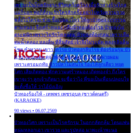
เพราะเป็นโรครักจาง ชีวิตเคว้งคว้าง เมื่อรักห่างร้างไกล
แม่ก็บอก พ่อก็สั่งจะรักใครสักครั้ง อย่าไปหวังความรวย
พลั้งไปใครจะช่วย ซื้อเปลมาไกว ให้ลูกบัวทอง เวรกรรม
ตามสนอง จึงเศร้าหมอง กลีบบัวทองต้องโรย บัวทองไม่
ตระหนัก เพราะไม่รักโคลนตม บัวทองท้องกลม เพราะลืม
ตมน้ำคลอง หลงลิ้น ที่สิ้นสัตย์ เจ้าจึงไม่ระมัด หลงกลิ่นลิ้น
โชย คำหวาน เขาวาดโรย บัวทองกลีบโรย ต้องร้อนรุม บัว
มาบานก่อนตูม ดุจไฟสุมร้อนรุมอุรา บัวทองผ่ายผอม
เพราะตรอมฤทัย ข้าวปลาไม่สนใจ ร้องไห้ลูกเดียว หยุด
โศก เสียเถิดทอง พักความเศร้าหมอง เถิดทองจ๋า ถึงใคร
เขาจะว่า ลูกเจ้าเกิดมา จะชื่อว่าไง พี่ขอเป็นเพื่อนปลอบใจ
จะตั้งชื่อให้ ว่าไอ้บังเอิญ
บัวทองร้องไห้ - เทพพร เพชรอุบล (ซาวด์ดนตรี)
(KARAOKE)
90 views • 06.07.2569
บัวทองโศก เพราะเป็นโรครักรุม ในอกกลัดกลุ้ม โดนแฟน
หนุ่มหลอกเอา เขารวย และรูปหล่อ มาพะเน้าพะนอ