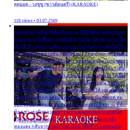
สุดยอด - วงซูซู (ซาวด์ดนตรี) (KARAOKE)
118 views • 03.07.2569
พ่อส่งเงินสามพัน ให้ฉันเรียนราม ได้อีกสักสามพัน ฉันคง
บ๊าย บาย จะไปซื้อกางเกงยีนส์ ลีวายส์มาใส่ เพราะเราเป็น
เด็กใต้ ลีวายส์อย่างเดียว อยากจะโชว์ถึงหิวโซ เด็กใต้ก็ไม่
หวั่น ตกตัวละหลายพัน กัดฟันซื้อมา ให้เด็กเทพเหลียวมอง
และต้องรู้ว่า เด็กใต้ไม่ธรรมดา แต่สุดยอด เดินโยกย้ายเย
ยวน กวนโอ๊ยพอได้ เพราะว่านุ่งลีวายส์ ตัวใหม่ใส่มา เดิน
เข้ามหาลัย จิ๊กโก๊มองหน้า ท่าจะมีปัญหา ไม่พอใจ ได้เป็น
เรื่องแน่นอน แต่ฉันไม่หวั่น เลยแหลงใต้ถามมัน ว่ามัน
พรั่นพรือ มันตอบว่าไม่พรื่อ เปลี่ยนเป็นยิ้มให้ เจอะเด็กใต้
ด้วยกัน ก็เลยรอด สุดยอด สุดยอด สุดยอด มันสุดยอด สุด
ยอด สุดยอด สุดยอด มันสุดยอด แอบหลงรักสาวราม ที่พัก
ห้องเช่า เธอผิวขาวผมยาว ปากแดงแหลงกลาง ถูกสเป็ก
จริงเธอ อยู่ห้องข้างข้าง อยากเข้าไปแหลงกลาง กลัว
ทองแดง กลับจากรามมาเจอ เธอมาซื้อข้าว แต่ก่อนนั้น