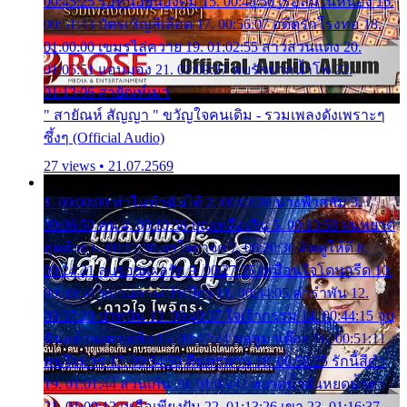
00:45:25 รอหน่อยน้องติ๋ม 15. 00:48:56 เรือล่มในหนอง 16.
00:51:43 บัตรเชิญสีเลือด 17. 00:56:07 อดีตรักโรงทอ 18.
01:00:00 เขมรไล่ควาย 19. 01:02:55 สาวสวนแตง 20.
01:05:51 แอบมอง 21. 01:09:27 พบรักปากน้ำโพ 22.
01:13:06 สายัณห์เมา
" สายัณห์ สัญญา " ขวัญใจคนเดิม - รวมเพลงดังเพราะๆ
ซึ้งๆ (Official Audio)
27 views • 21.07.2569
1. 00:00:00 ทำไมทำฉันได้ 2. 00:03:20 นางฟ้าสลัม 3.
00:06:50 คน 4. 00:10:36 บุญเหลือเกิน 5. 00:13:58 ฝนหยาด
สุดท้าย 6. 00:17:30 ยาใจยาจก 7. 00:20:30 คิดดูให้ดี 8.
00:24:21 ลบรอยแผลรัก 9. 00:27:35 เหมือนใจโดนกรีด 10.
00:30:54 ขบวนการเปาเปียว 11. 00:34:05 คำรำพัน 12.
00:37:20 ปาหนัน 13. 00:40:37 ใจเจ้ากรรม 14. 00:44:15 จูบ
ฉันแล้วจงตายเสีย 15. 00:47:24 ขอสูมาเต๊อะ 16. 00:51:11
คนใจมาร 17. 00:54:50 คืนทรมาน 18. 00:58:25 รักนี้สีดำ
19. 01:01:44 ส่วนเกิน 20. 01:05:42 หยาดน้ำฝนหยดน้ำตา
21. 01:09:13 เหลือเพียงฝัน 22. 01:13:26 เขา 23. 01:16:37