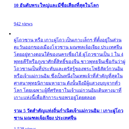
10 อันดับพระใหญ่และมีชื่อเสียงที่สุดในโลก
942 views
ผู่โถวซาน หรือ เกาะผู่โถว เป็นเกาะเล็กๆ ที่ตั้งอยู่ในส่วน
ตะวันออกของเมืองโจวซาน มณฑลเจ้อเจียง ประเทศจีน
โดยอยู่ทางตอนใต้ของนครเซี่ยงไฮ้ ผู่โถวซานเป็น 1 ใน 4
พุทธคีรีหรือภูเขาศักดิ์สิทธิ์ของจีน ชาวพุทธจีนเชื่อกันว่าผู่
โถวซานเป็นที่ประทับและตรัสรู้ของพระโพธิสัตว์กวนอิม
หรือเจ้าแม่กวนอิม ซึ่งเป็นหนึ่งในเทพเจ้าที่สำคัญที่สุดใน
ศาสนาพุทธนิกายมหายาน ดังนั้นจึงมีผู้แสวงบุญจากทั่ว
โลก โดยเฉพาะผู้ที่ศรัทธาในเจ้าแม่กวนอิมเดินทางมาที่
เกาะแห่งนี้เพื่อสักการะขอพรอยู่โดยตลอด
รวม 5 วัดสำคัญแห่งถิ่นกำเนิดเจ้าแม่กวนอิม | เกาะผู่โถว
ซาน มณฑลเจ้อเจียง ประเทศจีน
1,528 views