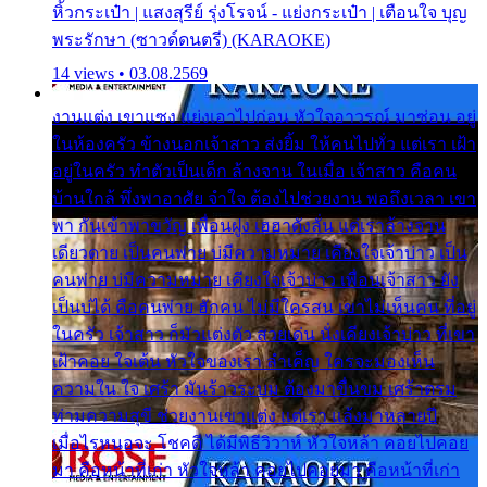
หิ้วกระเป๋า | แสงสุรีย์ รุ่งโรจน์ - แย่งกระเป๋า | เตือนใจ บุญ
พระรักษา (ซาวด์ดนตรี) (KARAOKE)
14 views • 03.08.2569
งานแต่ง เขาแซง แย่งเอาไปก่อน หัวใจอาวรณ์ มาซ่อน อยู่
ในห้องครัว ข้างนอกเจ้าสาว ส่งยิ้ม ให้คนไปทั่ว แต่เรา เฝ้า
อยู่ในครัว ทำตัวเป็นเด็ก ล้างจาน ในเมื่อ เจ้าสาว คือคน
บ้านใกล้ พึ่งพาอาศัย จำใจ ต้องไปช่วยงาน พอถึงเวลา เขา
พา กันเข้าพาขวัญ เพื่อนฝูง เฮฮาดังลั่น แต่เราล้างจาน
เดียวดาย เป็นคนพ่าย บ่มีความหมาย เคียงใจเจ้าบ่าว เป็น
คนพ่าย บ่มีความหมาย เคียงใจเจ้าบ่าว เพื่อนเจ้าสาว ยัง
เป็นบ่ได้ คือคนพ่าย ฮักคน ไม่มีใครสน เขาไม่เห็นคน ที่อยู่
ในครัว เจ้าสาว ก็มัวแต่งตัว สวยเด่น นั่งเคียงเจ้าบ่าว ที่เขา
เฝ้าคอย ใจเต้น หัวใจของเรา ลำเค็ญ ใครจะมองเห็น
ความใน ใจ เศร้า มันร้าวระบม ต้องมาขื่นขม เศร้าตรม
ท่ามความสุขี ช่วยงานเขาแต่ง แต่เรา แล้งมาหลายปี
เมื่อไรหนอจะ โชคดี ได้มีพิธีวิวาห์ หัวใจหล้า คอยไปคอย
มา คือหน้าที่เก่า หัวใจหล้า คอยไปคอยมา คือหน้าที่เก่า