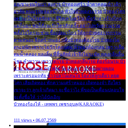
ออเซาะจนใจเบา สงสาร บัวทองเศร้า น้ำตาคลอเบ้า เฝ้า
อาลัย หนุ่มรูปหล่อหนีไกล หัวใจบัวทองระรวย บัวทองโศก
เพราะเป็นโรครักจาง ชีวิตเคว้งคว้าง เมื่อรักห่างร้างไกล
แม่ก็บอก พ่อก็สั่งจะรักใครสักครั้ง อย่าไปหวังความรวย
พลั้งไปใครจะช่วย ซื้อเปลมาไกว ให้ลูกบัวทอง เวรกรรม
ตามสนอง จึงเศร้าหมอง กลีบบัวทองต้องโรย บัวทองไม่
ตระหนัก เพราะไม่รักโคลนตม บัวทองท้องกลม เพราะลืม
ตมน้ำคลอง หลงลิ้น ที่สิ้นสัตย์ เจ้าจึงไม่ระมัด หลงกลิ่นลิ้น
โชย คำหวาน เขาวาดโรย บัวทองกลีบโรย ต้องร้อนรุม บัว
มาบานก่อนตูม ดุจไฟสุมร้อนรุมอุรา บัวทองผ่ายผอม
เพราะตรอมฤทัย ข้าวปลาไม่สนใจ ร้องไห้ลูกเดียว หยุด
โศก เสียเถิดทอง พักความเศร้าหมอง เถิดทองจ๋า ถึงใคร
เขาจะว่า ลูกเจ้าเกิดมา จะชื่อว่าไง พี่ขอเป็นเพื่อนปลอบใจ
จะตั้งชื่อให้ ว่าไอ้บังเอิญ
บัวทองร้องไห้ - เทพพร เพชรอุบล(KARAOKE)
111 views • 06.07.2569