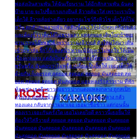
พ่อส่งเงินสามพัน ให้ฉันเรียนราม ได้อีกสักสามพัน ฉันคง
บ๊าย บาย จะไปซื้อกางเกงยีนส์ ลีวายส์มาใส่ เพราะเราเป็น
เด็กใต้ ลีวายส์อย่างเดียว อยากจะโชว์ถึงหิวโซ เด็กใต้ก็ไม่
หวั่น ตกตัวละหลายพัน กัดฟันซื้อมา ให้เด็กเทพเหลียวมอง
และต้องรู้ว่า เด็กใต้ไม่ธรรมดา แต่สุดยอด เดินโยกย้ายเย
ยวน กวนโอ๊ยพอได้ เพราะว่านุ่งลีวายส์ ตัวใหม่ใส่มา เดิน
เข้ามหาลัย จิ๊กโก๊มองหน้า ท่าจะมีปัญหา ไม่พอใจ ได้เป็น
เรื่องแน่นอน แต่ฉันไม่หวั่น เลยแหลงใต้ถามมัน ว่ามัน
พรั่นพรือ มันตอบว่าไม่พรื่อ เปลี่ยนเป็นยิ้มให้ เจอะเด็กใต้
ด้วยกัน ก็เลยรอด สุดยอด สุดยอด สุดยอด มันสุดยอด สุด
ยอด สุดยอด สุดยอด มันสุดยอด แอบหลงรักสาวราม ที่พัก
ห้องเช่า เธอผิวขาวผมยาว ปากแดงแหลงกลาง ถูกสเป็ก
จริงเธอ อยู่ห้องข้างข้าง อยากเข้าไปแหลงกลาง กลัว
ทองแดง กลับจากรามมาเจอ เธอมาซื้อข้าว แต่ก่อนนั้น
สองเรา เจอะกันครั้งใด เธอไม่เคยไยดี คราวนี้เธอยิ้มให้
ต้องให้ใส่ลีวายส์ สุดยอด สุดยอด มันสุดยอด มันสุดยอด
มันสุดยอด มันสุดยอด มันสุดยอด มันสุดยอด มันสุดยอด
มันสุดยอด มันสุดยอด มันสุดยอด มันสุดยอด มันสุดยอด