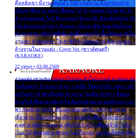
คือหยังเขา มีงานแต่งแล้ว ไปล้างแต่จาน ดั่งถูกประหาร
เมื่อเขาชื่นบาน แต่เราขื่นขม โอ้ รัก ลอยลม ไม่สม ดัง ใจ
ล้างจานคอยคู่ ไม่รู้ อีกนานเท่าใด จะได้ เลื่อนขั้นบันได ได้
เป็น ตำแหน่งเจ้าสาว มันเหงา เห็นเขามีคู่ ซมดู มีคู่ก็ม่วน
เข้าพาขวัญ เสียงโห่ตึงตึง มันซึ้ง อยู่แก่ใจ มื้อใด๋หนอ สิเป็น
งานเฮา มัวซอยเขา ใจเฮาซิด้าน มันทรมาน จับจาน เอย…
ล้างจานในงานแต่ง - Cover Ver. (ซาวด์ดนตรี)
(KARAOKE)
22 views • 03.08.2569
งานแต่ง เขาแซง แย่งเอาไปก่อน หัวใจอาวรณ์ มาซ่อน อยู่
ในห้องครัว ข้างนอกเจ้าสาว ส่งยิ้ม ให้คนไปทั่ว แต่เรา เฝ้า
อยู่ในครัว ทำตัวเป็นเด็ก ล้างจาน ในเมื่อ เจ้าสาว คือคน
บ้านใกล้ พึ่งพาอาศัย จำใจ ต้องไปช่วยงาน พอถึงเวลา เขา
พา กันเข้าพาขวัญ เพื่อนฝูง เฮฮาดังลั่น แต่เราล้างจาน
เดียวดาย เป็นคนพ่าย บ่มีความหมาย เคียงใจเจ้าบ่าว เป็น
คนพ่าย บ่มีความหมาย เคียงใจเจ้าบ่าว เพื่อนเจ้าสาว ยัง
เป็นบ่ได้ คือคนพ่าย ฮักคน ไม่มีใครสน เขาไม่เห็นคน ที่อยู่