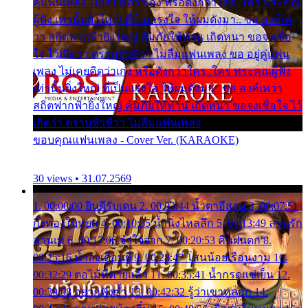
คู่แฟนเพลง ไม่เคยคิดว่าเก่ง หรือดังกว่าใคร..ใคร พระคุณ
ผู้ฟัง เท่านั้นยิ่งใหญ่ ที่เป็นแรงใจ ให้ผมดังมา.. ขอ องค์เท
วา สถิตฟากฟ้ายิ่งใหญ่ คุ้มภัยให้ท่าน เถิดหนา ขอจงเชื่อ
ใจ ไว้เถิดว่า ตราบชั่วชีวา ไม่ลืมแฟนเพลง ขอ อยู่คู่แฟน
เพลง ไม่เคยคิดว่าเก่ง หรือดังกว่าใคร..ใคร พระคุณผู้ฟัง
เท่านั้นยิ่งใหญ่ ที่เป็นแรงใจ ให้ผมดังมา.. ขอ องค์เทวา
สถิตฟากฟ้ายิ่งใหญ่ คุ้มภัยให้ท่าน เถิดหนา ขอจงเชื่อใจ ไว้
เถิดว่า ตราบชั่วชีวา ไม่ลืมแฟนเพลง
ขอบคุณแฟนเพลง - Cover Ver. (KARAOKE)
30 views • 31.07.2569
1. 00:00:00 ยินดีรับเดน 2. 00:03:44 น้ำตาอีสาน 3. 00:07:51
กิ่งทองใบหยก 4. 00:10:35 น้ำนิ่งไหลลึก 5. 00:13:49 ลานรัก
ลานเท 6. 00:17:06 จำใจจาก 7. 00:20:53 คืนฝนตก 8.
00:25:16 น้ำลงเดือนยี่ 9. 00:28:47 โสนน้อยเรือนงาม 10.
00:32:29 ตอไม้ที่ตายแล้ว 11. 00:35:41 น้ำกรดแช่เย็น 12.
00:39:08 อยากฟังซ้ำ 13. 00:42:32 รู้ว่าเขาหลอก 14.