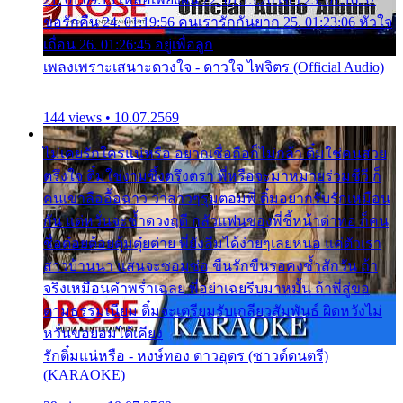
ขอรักคืน 24. 01:19:56 คนเรารักกันยาก 25. 01:23:06 หัวใจ
เถื่อน 26. 01:26:45 อยู่เพื่อลูก
เพลงเพราะเสนาะดวงใจ - ดาวใจ ไพจิตร (Official Audio)
144 views • 10.07.2569
ไม่เคยรักใครแน่หรือ อยากเชื่อถือก็ไม่กล้า ติ๋มใช่คนสวย
ตรึงใจ ติ๋มใช่งามซึ้งตรึงตรา พี่หรือจะมาหมายร่วมชีวี ก็
คนเขาลืออื้อฉาว ว่าสาวๆรุมตอมพี่ ติ๋มอยากรับรักเหมือน
กัน แต่หวั่นจะช้ำดวงฤดี กลัวแฟนของพี่ชี้หน้าด่าทอ ก็คน
ชื่อต๋อยต้อยตุ้มตุ๋ยต่าย พี่ยังลืมได้ง่ายๆเลยหนอ แค่ตัวเรา
สาวบ้านนา แสนจะซอมซ่อ ขืนรักขืนรอคงช้ำสักวัน ถ้า
จริงเหมือนคำพร่ำเฉลย พี่อย่าเฉยรีบมาหมั้น ถ้าพี่สู่ขอ
ตามธรรมเนียม ติ๋มจะเตรียมรับเกลียวสัมพันธ์ ผิดหวังไม่
หวั่นขอยอมได้เคียง
รักติ๋มแน่หรือ - หงษ์ทอง ดาวอุดร (ซาวด์ดนตรี)
(KARAOKE)