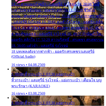
24:27 สามเณรกำพร้า - แสงสุรีย์ รุ่งโรจน์ 10. 28:08 ไม่มี
เวลาไปหาเมียน้อย - ยอดรัก สลักใจ 11. 31:29 ชีวิตไอ้
ธรรม - ศรเพชร ศรสุพรรณ 12. 35:26 ทหารอากาศขาดรัก
- แสงสุรีย์ รุ่งโรจน์ 13. 39:01 คนหัวใจโทรม - ยอดรัก สลัก
ใจ 14. 42:49 ไอ้หวังตายแน่ - ศรเพชร ศรสุพรรณ 15. 46:35
ธาตุแท้ของเธอ - แสงสุรีย์ รุ่งโรจน์ 16. 49:57 กำนันกำใน -
ยอดรัก สลักใจ 17. 52:29 สาวบริสุทธิ์ - ศรเพชร ศรสุพรรณ
18. 56:05 แต๋วจ๋า - แสงสุรีย์ รุ่งโรจน์
18 บทเพลงดังจากฟากฟ้า - ยอดรัก/ศรเพชร/แสงสุรีย์
(Official Audio)
16 views • 04.08.2569
1. 00:00 หิ้วกระเป๋า 2. 03:30 แย่งกระเป๋า
หิ้วกระเป๋า | แสงสุรีย์ รุ่งโรจน์ - แย่งกระเป๋า | เตือนใจ บุญ
พระรักษา (KARAOKE)
16 views • 03.08.2569
1. 00:00 หิ้วกระเป๋า 2. 03:30 แย่งกระเป๋า