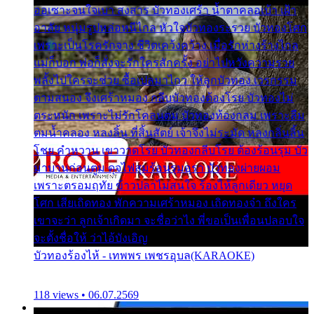
ออเซาะจนใจเบา สงสาร บัวทองเศร้า น้ำตาคลอเบ้า เฝ้า
อาลัย หนุ่มรูปหล่อหนีไกล หัวใจบัวทองระรวย บัวทองโศก
เพราะเป็นโรครักจาง ชีวิตเคว้งคว้าง เมื่อรักห่างร้างไกล
แม่ก็บอก พ่อก็สั่งจะรักใครสักครั้ง อย่าไปหวังความรวย
พลั้งไปใครจะช่วย ซื้อเปลมาไกว ให้ลูกบัวทอง เวรกรรม
ตามสนอง จึงเศร้าหมอง กลีบบัวทองต้องโรย บัวทองไม่
ตระหนัก เพราะไม่รักโคลนตม บัวทองท้องกลม เพราะลืม
ตมน้ำคลอง หลงลิ้น ที่สิ้นสัตย์ เจ้าจึงไม่ระมัด หลงกลิ่นลิ้น
โชย คำหวาน เขาวาดโรย บัวทองกลีบโรย ต้องร้อนรุม บัว
มาบานก่อนตูม ดุจไฟสุมร้อนรุมอุรา บัวทองผ่ายผอม
เพราะตรอมฤทัย ข้าวปลาไม่สนใจ ร้องไห้ลูกเดียว หยุด
โศก เสียเถิดทอง พักความเศร้าหมอง เถิดทองจ๋า ถึงใคร
เขาจะว่า ลูกเจ้าเกิดมา จะชื่อว่าไง พี่ขอเป็นเพื่อนปลอบใจ
จะตั้งชื่อให้ ว่าไอ้บังเอิญ
บัวทองร้องไห้ - เทพพร เพชรอุบล(KARAOKE)
118 views • 06.07.2569