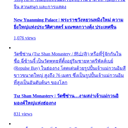
จีน สวนสนุก และการแสดง
New Yuanming Palace | พระราชวังหยวนหมิงใหม่ ความ
ยิ่งใหญ่แห่งประวัติศาสตร์ มณฑลกวางตุ้ง ประเทศจีน
1,076 views
วัดซีซ่าน (Tsz Shan Monastery / 慈山寺) หรือที่รู้จักกันใน
ชื่อ ฉี่ซ้านจี๋ เป็นวัดพุทธที่ตั้งอยู่ริมชายหาดรีพัลส์เบย์
(Repulse Bay) ในฮ่องกง โดดเด่นด้วยรูปปั้นเจ้าแม่กวนอิมสี
ขาวขนาดใหญ่ สูงถึง 76 เมตร ซึ่งเป็นรูปปั้นเจ้าแม่กวนอิม
ที่สูงเป็นอันดับต้นๆ ของโลก
Tsz Shan Monastery | วัดซีซ่าน…งามสง่าเจ้าแม่กวนอิ
มองค์ใหญ่แห่งฮ่องกง
831 views