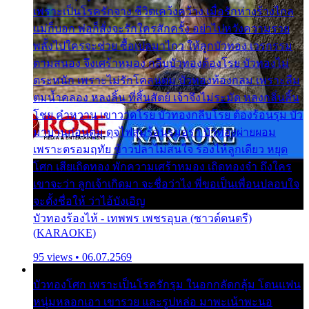
เพราะเป็นโรครักจาง ชีวิตเคว้งคว้าง เมื่อรักห่างร้างไกล
แม่ก็บอก พ่อก็สั่งจะรักใครสักครั้ง อย่าไปหวังความรวย
พลั้งไปใครจะช่วย ซื้อเปลมาไกว ให้ลูกบัวทอง เวรกรรม
ตามสนอง จึงเศร้าหมอง กลีบบัวทองต้องโรย บัวทองไม่
ตระหนัก เพราะไม่รักโคลนตม บัวทองท้องกลม เพราะลืม
ตมน้ำคลอง หลงลิ้น ที่สิ้นสัตย์ เจ้าจึงไม่ระมัด หลงกลิ่นลิ้น
โชย คำหวาน เขาวาดโรย บัวทองกลีบโรย ต้องร้อนรุม บัว
มาบานก่อนตูม ดุจไฟสุมร้อนรุมอุรา บัวทองผ่ายผอม
เพราะตรอมฤทัย ข้าวปลาไม่สนใจ ร้องไห้ลูกเดียว หยุด
โศก เสียเถิดทอง พักความเศร้าหมอง เถิดทองจ๋า ถึงใคร
เขาจะว่า ลูกเจ้าเกิดมา จะชื่อว่าไง พี่ขอเป็นเพื่อนปลอบใจ
จะตั้งชื่อให้ ว่าไอ้บังเอิญ
บัวทองร้องไห้ - เทพพร เพชรอุบล (ซาวด์ดนตรี)
(KARAOKE)
95 views • 06.07.2569
บัวทองโศก เพราะเป็นโรครักรุม ในอกกลัดกลุ้ม โดนแฟน
หนุ่มหลอกเอา เขารวย และรูปหล่อ มาพะเน้าพะนอ