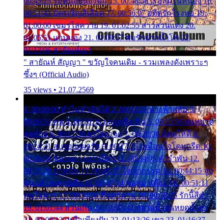
00:45:25 รอหน่อยน้องติ๋ม 15. 00:48:56 เรือล่มในหนอง 16.
00:51:43 บัตรเชิญสีเลือด 17. 00:56:07 อดีตรักโรงทอ 18.
01:00:00 เขมรไล่ควาย 19. 01:02:55 สาวสวนแตง 20.
01:05:51 แอบมอง 21. 01:09:27 พบรักปากน้ำโพ 22.
01:13:06 สายัณห์เมา
" สายัณห์ สัญญา " ขวัญใจคนเดิม - รวมเพลงดังเพราะๆ
ซึ้งๆ (Official Audio)
35 views • 21.07.2569
1. 00:00:00 ทำไมทำฉันได้ 2. 00:03:20 นางฟ้าสลัม 3.
00:06:50 คน 4. 00:10:36 บุญเหลือเกิน 5. 00:13:58 ฝนหยาด
สุดท้าย 6. 00:17:30 ยาใจยาจก 7. 00:20:30 คิดดูให้ดี 8.
00:24:21 ลบรอยแผลรัก 9. 00:27:35 เหมือนใจโดนกรีด 10.
00:30:54 ขบวนการเปาเปียว 11. 00:34:05 คำรำพัน 12.
00:37:20 ปาหนัน 13. 00:40:37 ใจเจ้ากรรม 14. 00:44:15 จูบ
ฉันแล้วจงตายเสีย 15. 00:47:24 ขอสูมาเต๊อะ 16. 00:51:11
คนใจมาร 17. 00:54:50 คืนทรมาน 18. 00:58:25 รักนี้สีดำ
19. 01:01:44 ส่วนเกิน 20. 01:05:42 หยาดน้ำฝนหยดน้ำตา
21. 01:09:13 เหลือเพียงฝัน 22. 01:13:26 เขา 23. 01:16:37