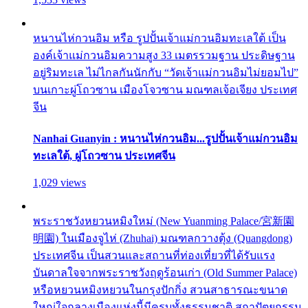
หนานไห่กวนอิม หรือ รูปปั้นเจ้าแม่กวนอิมทะเลใต้ เป็น
องค์เจ้าแม่กวนอิมความสูง 33 เมตรรวมฐาน ประดิษฐาน
อยู่ริมทะเล ไม่ไกลกันนักกับ “วัดเจ้าแม่กวนอิมไม่ยอมไป”
บนเกาะผู่โถวซาน เมืองโจวซาน มณฑลเจ้อเจียง ประเทศ
จีน
Nanhai Guanyin : หนานไห่กวนอิม...รูปปั้นเจ้าแม่กวนอิม
ทะเลใต้, ผู่โถวซาน ประเทศจีน
1,029 views
พระราชวังหยวนหมิงใหม่ (New Yuanming Palace/宮新園
明園) ในเมืองจูไห่ (Zhuhai) มณฑลกวางตุ้ง (Quangdong)
ประเทศจีน เป็นสวนและสถานที่ท่องเที่ยวที่ได้รับแรง
บันดาลใจจากพระราชวังฤดูร้อนเก่า (Old Summer Palace)
หรือหยวนหมิงหยวนในกรุงปักกิ่ง สวนสาธารณะขนาด
ใหญ่ใจกลางเมืองแห่งนี้มีครบทั้งธรรมชาติ สถาปัตยกรรม