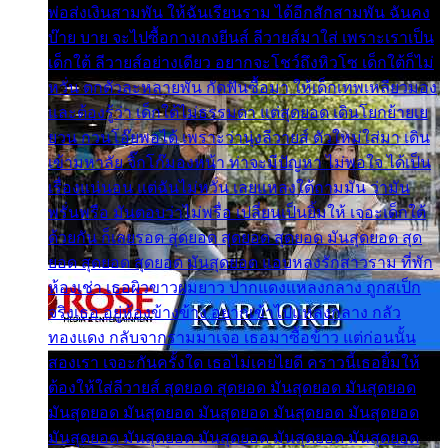
พ่อส่งเงินสามพัน ให้ฉันเรียนราม ได้อีกสักสามพัน ฉันคง
บ๊าย บาย จะไปซื้อกางเกงยีนส์ ลีวายส์มาใส่ เพราะเราเป็น
เด็กใต้ ลีวายส์อย่างเดียว อยากจะโชว์ถึงหิวโซ เด็กใต้ก็ไม่
หวั่น ตกตัวละหลายพัน กัดฟันซื้อมา ให้เด็กเทพเหลียวมอง
และต้องรู้ว่า เด็กใต้ไม่ธรรมดา แต่สุดยอด เดินโยกย้ายเย
ยวน กวนโอ๊ยพอได้ เพราะว่านุ่งลีวายส์ ตัวใหม่ใส่มา เดิน
เข้ามหาลัย จิ๊กโก๊มองหน้า ท่าจะมีปัญหา ไม่พอใจ ได้เป็น
เรื่องแน่นอน แต่ฉันไม่หวั่น เลยแหลงใต้ถามมัน ว่ามัน
พรั่นพรือ มันตอบว่าไม่พรื่อ เปลี่ยนเป็นยิ้มให้ เจอะเด็กใต้
ด้วยกัน ก็เลยรอด สุดยอด สุดยอด สุดยอด มันสุดยอด สุด
ยอด สุดยอด สุดยอด มันสุดยอด แอบหลงรักสาวราม ที่พัก
ห้องเช่า เธอผิวขาวผมยาว ปากแดงแหลงกลาง ถูกสเป็ก
จริงเธอ อยู่ห้องข้างข้าง อยากเข้าไปแหลงกลาง กลัว
ทองแดง กลับจากรามมาเจอ เธอมาซื้อข้าว แต่ก่อนนั้น
สองเรา เจอะกันครั้งใด เธอไม่เคยไยดี คราวนี้เธอยิ้มให้
ต้องให้ใส่ลีวายส์ สุดยอด สุดยอด มันสุดยอด มันสุดยอด
มันสุดยอด มันสุดยอด มันสุดยอด มันสุดยอด มันสุดยอด
มันสุดยอด มันสุดยอด มันสุดยอด มันสุดยอด มันสุดยอด