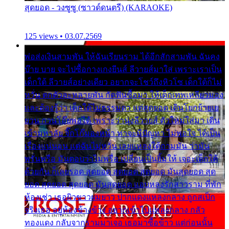
สุดยอด - วงซูซู (ซาวด์ดนตรี) (KARAOKE)
125 views • 03.07.2569
พ่อส่งเงินสามพัน ให้ฉันเรียนราม ได้อีกสักสามพัน ฉันคง
บ๊าย บาย จะไปซื้อกางเกงยีนส์ ลีวายส์มาใส่ เพราะเราเป็น
เด็กใต้ ลีวายส์อย่างเดียว อยากจะโชว์ถึงหิวโซ เด็กใต้ก็ไม่
หวั่น ตกตัวละหลายพัน กัดฟันซื้อมา ให้เด็กเทพเหลียวมอง
และต้องรู้ว่า เด็กใต้ไม่ธรรมดา แต่สุดยอด เดินโยกย้ายเย
ยวน กวนโอ๊ยพอได้ เพราะว่านุ่งลีวายส์ ตัวใหม่ใส่มา เดิน
เข้ามหาลัย จิ๊กโก๊มองหน้า ท่าจะมีปัญหา ไม่พอใจ ได้เป็น
เรื่องแน่นอน แต่ฉันไม่หวั่น เลยแหลงใต้ถามมัน ว่ามัน
พรั่นพรือ มันตอบว่าไม่พรื่อ เปลี่ยนเป็นยิ้มให้ เจอะเด็กใต้
ด้วยกัน ก็เลยรอด สุดยอด สุดยอด สุดยอด มันสุดยอด สุด
ยอด สุดยอด สุดยอด มันสุดยอด แอบหลงรักสาวราม ที่พัก
ห้องเช่า เธอผิวขาวผมยาว ปากแดงแหลงกลาง ถูกสเป็ก
จริงเธอ อยู่ห้องข้างข้าง อยากเข้าไปแหลงกลาง กลัว
ทองแดง กลับจากรามมาเจอ เธอมาซื้อข้าว แต่ก่อนนั้น