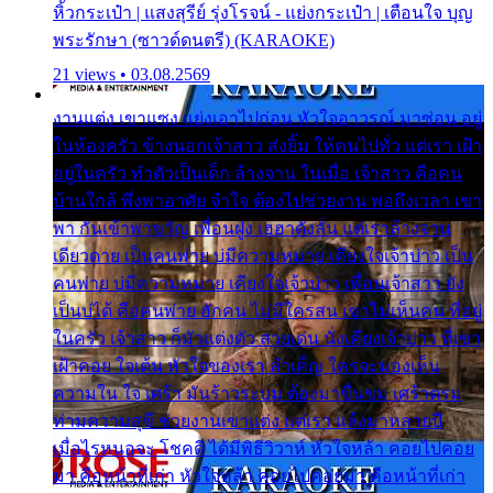
หิ้วกระเป๋า | แสงสุรีย์ รุ่งโรจน์ - แย่งกระเป๋า | เตือนใจ บุญ
พระรักษา (ซาวด์ดนตรี) (KARAOKE)
21 views • 03.08.2569
งานแต่ง เขาแซง แย่งเอาไปก่อน หัวใจอาวรณ์ มาซ่อน อยู่
ในห้องครัว ข้างนอกเจ้าสาว ส่งยิ้ม ให้คนไปทั่ว แต่เรา เฝ้า
อยู่ในครัว ทำตัวเป็นเด็ก ล้างจาน ในเมื่อ เจ้าสาว คือคน
บ้านใกล้ พึ่งพาอาศัย จำใจ ต้องไปช่วยงาน พอถึงเวลา เขา
พา กันเข้าพาขวัญ เพื่อนฝูง เฮฮาดังลั่น แต่เราล้างจาน
เดียวดาย เป็นคนพ่าย บ่มีความหมาย เคียงใจเจ้าบ่าว เป็น
คนพ่าย บ่มีความหมาย เคียงใจเจ้าบ่าว เพื่อนเจ้าสาว ยัง
เป็นบ่ได้ คือคนพ่าย ฮักคน ไม่มีใครสน เขาไม่เห็นคน ที่อยู่
ในครัว เจ้าสาว ก็มัวแต่งตัว สวยเด่น นั่งเคียงเจ้าบ่าว ที่เขา
เฝ้าคอย ใจเต้น หัวใจของเรา ลำเค็ญ ใครจะมองเห็น
ความใน ใจ เศร้า มันร้าวระบม ต้องมาขื่นขม เศร้าตรม
ท่ามความสุขี ช่วยงานเขาแต่ง แต่เรา แล้งมาหลายปี
เมื่อไรหนอจะ โชคดี ได้มีพิธีวิวาห์ หัวใจหล้า คอยไปคอย
มา คือหน้าที่เก่า หัวใจหล้า คอยไปคอยมา คือหน้าที่เก่า