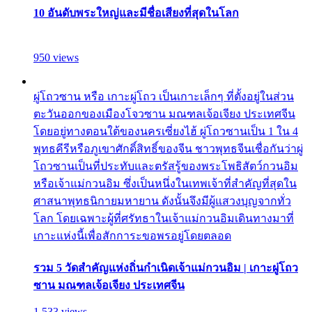
10 อันดับพระใหญ่และมีชื่อเสียงที่สุดในโลก
950 views
ผู่โถวซาน หรือ เกาะผู่โถว เป็นเกาะเล็กๆ ที่ตั้งอยู่ในส่วน
ตะวันออกของเมืองโจวซาน มณฑลเจ้อเจียง ประเทศจีน
โดยอยู่ทางตอนใต้ของนครเซี่ยงไฮ้ ผู่โถวซานเป็น 1 ใน 4
พุทธคีรีหรือภูเขาศักดิ์สิทธิ์ของจีน ชาวพุทธจีนเชื่อกันว่าผู่
โถวซานเป็นที่ประทับและตรัสรู้ของพระโพธิสัตว์กวนอิม
หรือเจ้าแม่กวนอิม ซึ่งเป็นหนึ่งในเทพเจ้าที่สำคัญที่สุดใน
ศาสนาพุทธนิกายมหายาน ดังนั้นจึงมีผู้แสวงบุญจากทั่ว
โลก โดยเฉพาะผู้ที่ศรัทธาในเจ้าแม่กวนอิมเดินทางมาที่
เกาะแห่งนี้เพื่อสักการะขอพรอยู่โดยตลอด
รวม 5 วัดสำคัญแห่งถิ่นกำเนิดเจ้าแม่กวนอิม | เกาะผู่โถว
ซาน มณฑลเจ้อเจียง ประเทศจีน
1,533 views