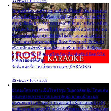
33 views • 10.07.2569
ไม่เคยรักใครแน่หรือ อยากเชื่อถือก็ไม่กล้า ติ๋มใช่คนสวย
ตรึงใจ ติ๋มใช่งามซึ้งตรึงตรา พี่หรือจะมาหมายร่วมชีวี ก็
คนเขาลืออื้อฉาว ว่าสาวๆรุมตอมพี่ ติ๋มอยากรับรักเหมือน
กัน แต่หวั่นจะช้ำดวงฤดี กลัวแฟนของพี่ชี้หน้าด่าทอ ก็คน
ชื่อต๋อยต้อยตุ้มตุ๋ยต่าย พี่ยังลืมได้ง่ายๆเลยหนอ แค่ตัวเรา
สาวบ้านนา แสนจะซอมซ่อ ขืนรักขืนรอคงช้ำสักวัน ถ้า
จริงเหมือนคำพร่ำเฉลย พี่อย่าเฉยรีบมาหมั้น ถ้าพี่สู่ขอ
ตามธรรมเนียม ติ๋มจะเตรียมรับเกลียวสัมพันธ์ ผิดหวังไม่
หวั่นขอยอมได้เคียง
รักติ๋มแน่หรือ - หงษ์ทอง ดาวอุดร (KARAOKE)
36 views • 10.07.2569
บัวทองโศก เพราะเป็นโรครักรุม ในอกกลัดกลุ้ม โดนแฟน
หนุ่มหลอกเอา เขารวย และรูปหล่อ มาพะเน้าพะนอ
ออเซาะจนใจเบา สงสาร บัวทองเศร้า น้ำตาคลอเบ้า เฝ้า
อาลัย หนุ่มรูปหล่อหนีไกล หัวใจบัวทองระรวย บัวทองโศก