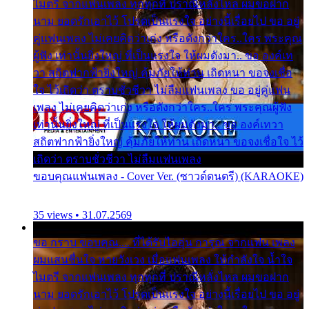
ไมตรี จากแฟนเพลง ทุกทุกที่ ปราณีหลั่งไหล ผมขอฝาก
นาม ยอดรักเอาไว้ โปรดเป็นแรงใจ อย่างนี้เรื่อยไป ขอ อยู่
คู่แฟนเพลง ไม่เคยคิดว่าเก่ง หรือดังกว่าใคร..ใคร พระคุณ
ผู้ฟัง เท่านั้นยิ่งใหญ่ ที่เป็นแรงใจ ให้ผมดังมา.. ขอ องค์เท
วา สถิตฟากฟ้ายิ่งใหญ่ คุ้มภัยให้ท่าน เถิดหนา ขอจงเชื่อ
ใจ ไว้เถิดว่า ตราบชั่วชีวา ไม่ลืมแฟนเพลง ขอ อยู่คู่แฟน
เพลง ไม่เคยคิดว่าเก่ง หรือดังกว่าใคร..ใคร พระคุณผู้ฟัง
เท่านั้นยิ่งใหญ่ ที่เป็นแรงใจ ให้ผมดังมา.. ขอ องค์เทวา
สถิตฟากฟ้ายิ่งใหญ่ คุ้มภัยให้ท่าน เถิดหนา ขอจงเชื่อใจ ไว้
เถิดว่า ตราบชั่วชีวา ไม่ลืมแฟนเพลง
ขอบคุณแฟนเพลง - Cover Ver. (ซาวด์ดนตรี) (KARAOKE)
35 views • 31.07.2569
ขอ กราบ ขอบคุณ.... ที่ได้รับไออุ่น การุณ จากแฟน เพลง
ผมแสนชื่นใจ หายวังเวง เมื่อแฟนเพลง ให้กำลังใจ น้ำใจ
ไมตรี จากแฟนเพลง ทุกทุกที่ ปราณีหลั่งไหล ผมขอฝาก
นาม ยอดรักเอาไว้ โปรดเป็นแรงใจ อย่างนี้เรื่อยไป ขอ อยู่