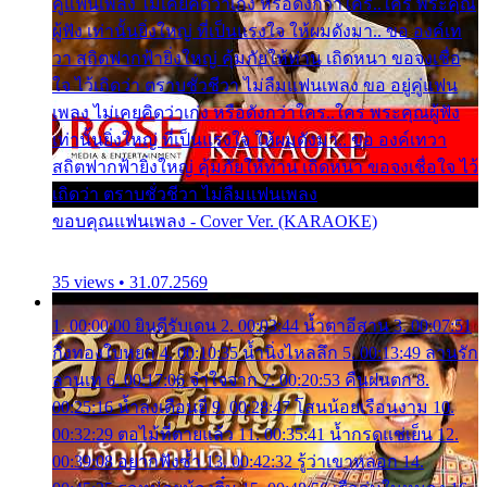
คู่แฟนเพลง ไม่เคยคิดว่าเก่ง หรือดังกว่าใคร..ใคร พระคุณ
ผู้ฟัง เท่านั้นยิ่งใหญ่ ที่เป็นแรงใจ ให้ผมดังมา.. ขอ องค์เท
วา สถิตฟากฟ้ายิ่งใหญ่ คุ้มภัยให้ท่าน เถิดหนา ขอจงเชื่อ
ใจ ไว้เถิดว่า ตราบชั่วชีวา ไม่ลืมแฟนเพลง ขอ อยู่คู่แฟน
เพลง ไม่เคยคิดว่าเก่ง หรือดังกว่าใคร..ใคร พระคุณผู้ฟัง
เท่านั้นยิ่งใหญ่ ที่เป็นแรงใจ ให้ผมดังมา.. ขอ องค์เทวา
สถิตฟากฟ้ายิ่งใหญ่ คุ้มภัยให้ท่าน เถิดหนา ขอจงเชื่อใจ ไว้
เถิดว่า ตราบชั่วชีวา ไม่ลืมแฟนเพลง
ขอบคุณแฟนเพลง - Cover Ver. (KARAOKE)
35 views • 31.07.2569
1. 00:00:00 ยินดีรับเดน 2. 00:03:44 น้ำตาอีสาน 3. 00:07:51
กิ่งทองใบหยก 4. 00:10:35 น้ำนิ่งไหลลึก 5. 00:13:49 ลานรัก
ลานเท 6. 00:17:06 จำใจจาก 7. 00:20:53 คืนฝนตก 8.
00:25:16 น้ำลงเดือนยี่ 9. 00:28:47 โสนน้อยเรือนงาม 10.
00:32:29 ตอไม้ที่ตายแล้ว 11. 00:35:41 น้ำกรดแช่เย็น 12.
00:39:08 อยากฟังซ้ำ 13. 00:42:32 รู้ว่าเขาหลอก 14.