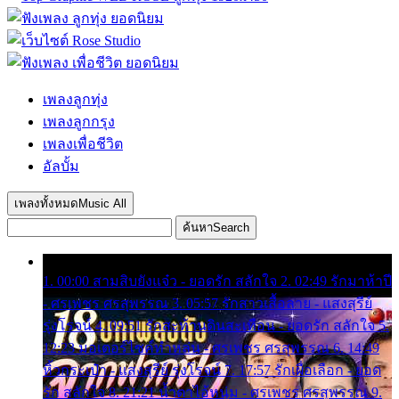
เพลงลูกทุ่ง
เพลงลูกกรุง
เพลงเพื่อชีวิต
อัลบั้ม
เพลงทั้งหมด
Music All
ค้นหา
Search
1. 00:00 สามสิบยังแจ๋ว - ยอดรัก สลักใจ 2. 02:49 รักมาห้าปี
- ศรเพชร ศรสุพรรณ 3. 05:57 รักสาวเสื้อลาย - แสงสุรีย์
รุ่งโรจน์ 4. 09:51 รักสะท้านดินสะเทือน - ยอดรัก สลักใจ 5.
12:23 มอเตอร์ไซค์ทำหล่น - ศรเพชร ศรสุพรรณ 6. 14:49
หิ้วกระเป๋า - แสงสุรีย์ รุ่งโรจน์ 7. 17:57 รักเผื่อเลือก - ยอด
รัก สลักใจ 8. 21:21 น้ำตาไอ้หนุ่ม - ศรเพชร ศรสุพรรณ 9.