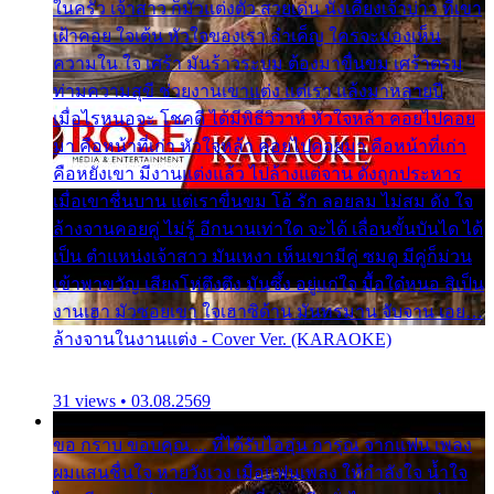
ในครัว เจ้าสาว ก็มัวแต่งตัว สวยเด่น นั่งเคียงเจ้าบ่าว ที่เขา
เฝ้าคอย ใจเต้น หัวใจของเรา ลำเค็ญ ใครจะมองเห็น
ความใน ใจ เศร้า มันร้าวระบม ต้องมาขื่นขม เศร้าตรม
ท่ามความสุขี ช่วยงานเขาแต่ง แต่เรา แล้งมาหลายปี
เมื่อไรหนอจะ โชคดี ได้มีพิธีวิวาห์ หัวใจหล้า คอยไปคอย
มา คือหน้าที่เก่า หัวใจหล้า คอยไปคอยมา คือหน้าที่เก่า
คือหยังเขา มีงานแต่งแล้ว ไปล้างแต่จาน ดั่งถูกประหาร
เมื่อเขาชื่นบาน แต่เราขื่นขม โอ้ รัก ลอยลม ไม่สม ดัง ใจ
ล้างจานคอยคู่ ไม่รู้ อีกนานเท่าใด จะได้ เลื่อนขั้นบันได ได้
เป็น ตำแหน่งเจ้าสาว มันเหงา เห็นเขามีคู่ ซมดู มีคู่ก็ม่วน
เข้าพาขวัญ เสียงโห่ตึงตึง มันซึ้ง อยู่แก่ใจ มื้อใด๋หนอ สิเป็น
งานเฮา มัวซอยเขา ใจเฮาซิด้าน มันทรมาน จับจาน เอย…
ล้างจานในงานแต่ง - Cover Ver. (KARAOKE)
31 views • 03.08.2569
ขอ กราบ ขอบคุณ.... ที่ได้รับไออุ่น การุณ จากแฟน เพลง
ผมแสนชื่นใจ หายวังเวง เมื่อแฟนเพลง ให้กำลังใจ น้ำใจ