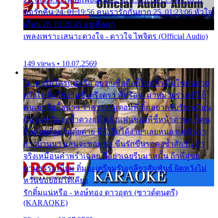
ขอรักคืน 24. 01:19:56 คนเรารักกันยาก 25. 01:23:06 หัวใจ
เถื่อน 26. 01:26:45 อยู่เพื่อลูก
เพลงเพราะเสนาะดวงใจ - ดาวใจ ไพจิตร (Official Audio)
149 views • 10.07.2569
ไม่เคยรักใครแน่หรือ อยากเชื่อถือก็ไม่กล้า ติ๋มใช่คนสวย
ตรึงใจ ติ๋มใช่งามซึ้งตรึงตรา พี่หรือจะมาหมายร่วมชีวี ก็
คนเขาลืออื้อฉาว ว่าสาวๆรุมตอมพี่ ติ๋มอยากรับรักเหมือน
กัน แต่หวั่นจะช้ำดวงฤดี กลัวแฟนของพี่ชี้หน้าด่าทอ ก็คน
ชื่อต๋อยต้อยตุ้มตุ๋ยต่าย พี่ยังลืมได้ง่ายๆเลยหนอ แค่ตัวเรา
สาวบ้านนา แสนจะซอมซ่อ ขืนรักขืนรอคงช้ำสักวัน ถ้า
จริงเหมือนคำพร่ำเฉลย พี่อย่าเฉยรีบมาหมั้น ถ้าพี่สู่ขอ
ตามธรรมเนียม ติ๋มจะเตรียมรับเกลียวสัมพันธ์ ผิดหวังไม่
หวั่นขอยอมได้เคียง
รักติ๋มแน่หรือ - หงษ์ทอง ดาวอุดร (ซาวด์ดนตรี)
(KARAOKE)