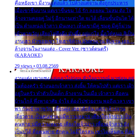
คือหยังเขา มีงานแต่งแล้ว ไปล้างแต่จาน ดั่งถูกประหาร
เมื่อเขาชื่นบาน แต่เราขื่นขม โอ้ รัก ลอยลม ไม่สม ดัง ใจ
ล้างจานคอยคู่ ไม่รู้ อีกนานเท่าใด จะได้ เลื่อนขั้นบันได ได้
เป็น ตำแหน่งเจ้าสาว มันเหงา เห็นเขามีคู่ ซมดู มีคู่ก็ม่วน
เข้าพาขวัญ เสียงโห่ตึงตึง มันซึ้ง อยู่แก่ใจ มื้อใด๋หนอ สิเป็น
งานเฮา มัวซอยเขา ใจเฮาซิด้าน มันทรมาน จับจาน เอย…
ล้างจานในงานแต่ง - Cover Ver. (ซาวด์ดนตรี)
(KARAOKE)
29 views • 03.08.2569
งานแต่ง เขาแซง แย่งเอาไปก่อน หัวใจอาวรณ์ มาซ่อน อยู่
ในห้องครัว ข้างนอกเจ้าสาว ส่งยิ้ม ให้คนไปทั่ว แต่เรา เฝ้า
อยู่ในครัว ทำตัวเป็นเด็ก ล้างจาน ในเมื่อ เจ้าสาว คือคน
บ้านใกล้ พึ่งพาอาศัย จำใจ ต้องไปช่วยงาน พอถึงเวลา เขา
พา กันเข้าพาขวัญ เพื่อนฝูง เฮฮาดังลั่น แต่เราล้างจาน
เดียวดาย เป็นคนพ่าย บ่มีความหมาย เคียงใจเจ้าบ่าว เป็น
คนพ่าย บ่มีความหมาย เคียงใจเจ้าบ่าว เพื่อนเจ้าสาว ยัง
เป็นบ่ได้ คือคนพ่าย ฮักคน ไม่มีใครสน เขาไม่เห็นคน ที่อยู่