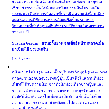
สวนอวี้หยวน คือหนึ่งในสวนจีนโบราณที่งดงามที่สุดใน
เซี่ยงไฮ้ เพราะเต็มไปด้วยสถาปัตยกรรมจีนโบราณอัน
งดงามและศิลปะการจัดสวนที่ประณีต สวนแห่งนี้ไม่เพียง
แต่เป็นสถานที่พักผ่อนหย่อนใจแต่ยังเป็นมรดกทาง
วัฒนธรรมที่สำคัญของจีนด้วยประวัติศาสตร์อันยาวนาน
กว่า 400 ปี
Yuyuan Garden : สวนอวี้หยวน จุดเช็กอินห้ามพลาดเมื่อ
มาเซี่ยงไฮ้ ประเทศจีน
1,307 views
หน้าผาโทจินโบ (Tojinbo) ตั้งอยู่ในจังหวัดฟุกุอิ (Fukui) ทาง
ภาคตะวันออกของประเทศญี่ปุ่น เป็นหนึ่งในสถานที่ท่อง
เที่ยวที่ได้รับความนิยมจากทั้งนักท่องเที่ยวชาวญี่ปุ่นและ
ชาวต่างชาติ ด้วยความงามของหน้าผาที่สูงชันและวิว
ทิวทัศน์ที่น่าทึ่ง และไม่เพียงแต่เป็นสถานที่ที่เต็มไปด้วย
ความงามจากธรรมชาติ แต่ยังแฝงไปด้วยตำนานและ
ความเชื่อที่ลึกซึ้งด้วย