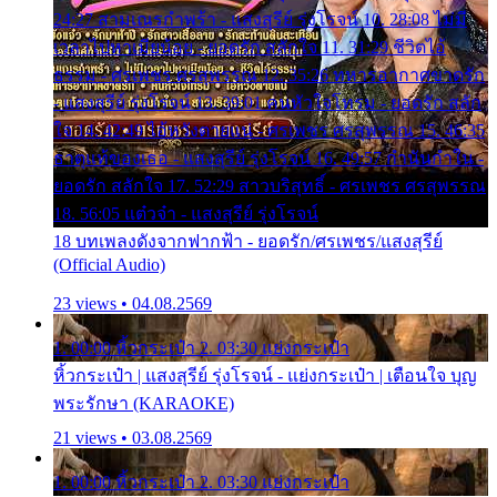
24:27 สามเณรกำพร้า - แสงสุรีย์ รุ่งโรจน์ 10. 28:08 ไม่มี
เวลาไปหาเมียน้อย - ยอดรัก สลักใจ 11. 31:29 ชีวิตไอ้
ธรรม - ศรเพชร ศรสุพรรณ 12. 35:26 ทหารอากาศขาดรัก
- แสงสุรีย์ รุ่งโรจน์ 13. 39:01 คนหัวใจโทรม - ยอดรัก สลัก
ใจ 14. 42:49 ไอ้หวังตายแน่ - ศรเพชร ศรสุพรรณ 15. 46:35
ธาตุแท้ของเธอ - แสงสุรีย์ รุ่งโรจน์ 16. 49:57 กำนันกำใน -
ยอดรัก สลักใจ 17. 52:29 สาวบริสุทธิ์ - ศรเพชร ศรสุพรรณ
18. 56:05 แต๋วจ๋า - แสงสุรีย์ รุ่งโรจน์
18 บทเพลงดังจากฟากฟ้า - ยอดรัก/ศรเพชร/แสงสุรีย์
(Official Audio)
23 views • 04.08.2569
1. 00:00 หิ้วกระเป๋า 2. 03:30 แย่งกระเป๋า
หิ้วกระเป๋า | แสงสุรีย์ รุ่งโรจน์ - แย่งกระเป๋า | เตือนใจ บุญ
พระรักษา (KARAOKE)
21 views • 03.08.2569
1. 00:00 หิ้วกระเป๋า 2. 03:30 แย่งกระเป๋า