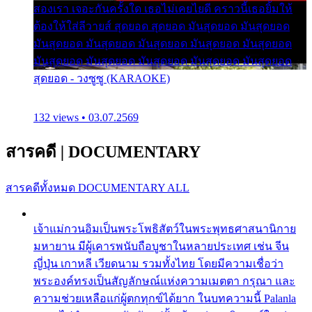
สองเรา เจอะกันครั้งใด เธอไม่เคยไยดี คราวนี้เธอยิ้มให้
ต้องให้ใส่ลีวายส์ สุดยอด สุดยอด มันสุดยอด มันสุดยอด
มันสุดยอด มันสุดยอด มันสุดยอด มันสุดยอด มันสุดยอด
มันสุดยอด มันสุดยอด มันสุดยอด มันสุดยอด มันสุดยอด
สุดยอด - วงซูซู (KARAOKE)
132 views • 03.07.2569
สารคดี
|
DOCUMENTARY
สารคดีทั้งหมด
DOCUMENTARY ALL
เจ้าแม่กวนอิมเป็นพระโพธิสัตว์ในพระพุทธศาสนานิกาย
มหายาน มีผู้เคารพนับถือบูชาในหลายประเทศ เช่น จีน
ญี่ปุ่น เกาหลี เวียดนาม รวมทั้งไทย โดยมีความเชื่อว่า
พระองค์ทรงเป็นสัญลักษณ์แห่งความเมตตา กรุณา และ
ความช่วยเหลือแก่ผู้ตกทุกข์ได้ยาก ในบทความนี้ Palanla