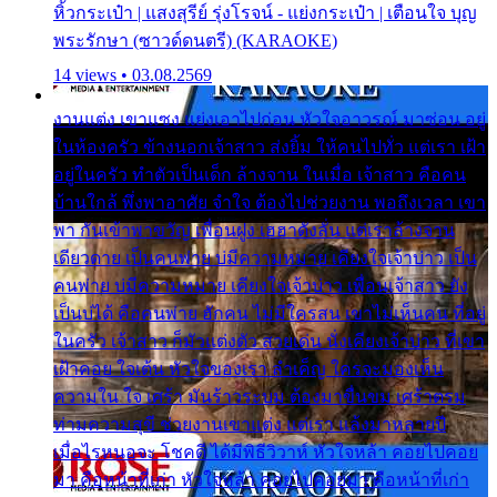
หิ้วกระเป๋า | แสงสุรีย์ รุ่งโรจน์ - แย่งกระเป๋า | เตือนใจ บุญ
พระรักษา (ซาวด์ดนตรี) (KARAOKE)
14 views • 03.08.2569
งานแต่ง เขาแซง แย่งเอาไปก่อน หัวใจอาวรณ์ มาซ่อน อยู่
ในห้องครัว ข้างนอกเจ้าสาว ส่งยิ้ม ให้คนไปทั่ว แต่เรา เฝ้า
อยู่ในครัว ทำตัวเป็นเด็ก ล้างจาน ในเมื่อ เจ้าสาว คือคน
บ้านใกล้ พึ่งพาอาศัย จำใจ ต้องไปช่วยงาน พอถึงเวลา เขา
พา กันเข้าพาขวัญ เพื่อนฝูง เฮฮาดังลั่น แต่เราล้างจาน
เดียวดาย เป็นคนพ่าย บ่มีความหมาย เคียงใจเจ้าบ่าว เป็น
คนพ่าย บ่มีความหมาย เคียงใจเจ้าบ่าว เพื่อนเจ้าสาว ยัง
เป็นบ่ได้ คือคนพ่าย ฮักคน ไม่มีใครสน เขาไม่เห็นคน ที่อยู่
ในครัว เจ้าสาว ก็มัวแต่งตัว สวยเด่น นั่งเคียงเจ้าบ่าว ที่เขา
เฝ้าคอย ใจเต้น หัวใจของเรา ลำเค็ญ ใครจะมองเห็น
ความใน ใจ เศร้า มันร้าวระบม ต้องมาขื่นขม เศร้าตรม
ท่ามความสุขี ช่วยงานเขาแต่ง แต่เรา แล้งมาหลายปี
เมื่อไรหนอจะ โชคดี ได้มีพิธีวิวาห์ หัวใจหล้า คอยไปคอย
มา คือหน้าที่เก่า หัวใจหล้า คอยไปคอยมา คือหน้าที่เก่า