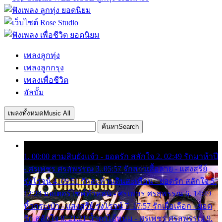
เพลงลูกทุ่ง
เพลงลูกกรุง
เพลงเพื่อชีวิต
อัลบั้ม
เพลงทั้งหมด
Music All
ค้นหา
Search
1. 00:00 สามสิบยังแจ๋ว - ยอดรัก สลักใจ 2. 02:49 รักมาห้าปี
- ศรเพชร ศรสุพรรณ 3. 05:57 รักสาวเสื้อลาย - แสงสุรีย์
รุ่งโรจน์ 4. 09:51 รักสะท้านดินสะเทือน - ยอดรัก สลักใจ 5.
12:23 มอเตอร์ไซค์ทำหล่น - ศรเพชร ศรสุพรรณ 6. 14:49
หิ้วกระเป๋า - แสงสุรีย์ รุ่งโรจน์ 7. 17:57 รักเผื่อเลือก - ยอด
รัก สลักใจ 8. 21:21 น้ำตาไอ้หนุ่ม - ศรเพชร ศรสุพรรณ 9.