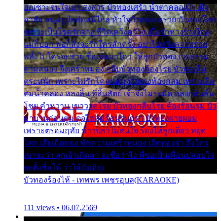
ออเซาะจนใจเบา สงสาร บัวทองเศร้า น้ำตาคลอเบ้า เฝ้า
อาลัย หนุ่มรูปหล่อหนีไกล หัวใจบัวทองระรวย บัวทองโศก
เพราะเป็นโรครักจาง ชีวิตเคว้งคว้าง เมื่อรักห่างร้างไกล
แม่ก็บอก พ่อก็สั่งจะรักใครสักครั้ง อย่าไปหวังความรวย
พลั้งไปใครจะช่วย ซื้อเปลมาไกว ให้ลูกบัวทอง เวรกรรม
ตามสนอง จึงเศร้าหมอง กลีบบัวทองต้องโรย บัวทองไม่
ตระหนัก เพราะไม่รักโคลนตม บัวทองท้องกลม เพราะลืม
ตมน้ำคลอง หลงลิ้น ที่สิ้นสัตย์ เจ้าจึงไม่ระมัด หลงกลิ่นลิ้น
โชย คำหวาน เขาวาดโรย บัวทองกลีบโรย ต้องร้อนรุม บัว
มาบานก่อนตูม ดุจไฟสุมร้อนรุมอุรา บัวทองผ่ายผอม
เพราะตรอมฤทัย ข้าวปลาไม่สนใจ ร้องไห้ลูกเดียว หยุด
โศก เสียเถิดทอง พักความเศร้าหมอง เถิดทองจ๋า ถึงใคร
เขาจะว่า ลูกเจ้าเกิดมา จะชื่อว่าไง พี่ขอเป็นเพื่อนปลอบใจ
จะตั้งชื่อให้ ว่าไอ้บังเอิญ
บัวทองร้องไห้ - เทพพร เพชรอุบล(KARAOKE)
111 views • 06.07.2569