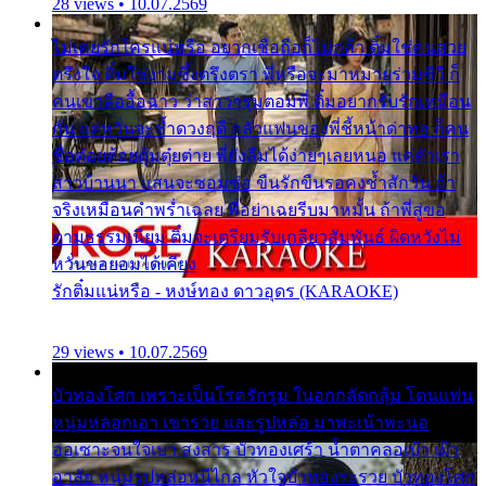
28 views • 10.07.2569
ไม่เคยรักใครแน่หรือ อยากเชื่อถือก็ไม่กล้า ติ๋มใช่คนสวย
ตรึงใจ ติ๋มใช่งามซึ้งตรึงตรา พี่หรือจะมาหมายร่วมชีวี ก็
คนเขาลืออื้อฉาว ว่าสาวๆรุมตอมพี่ ติ๋มอยากรับรักเหมือน
กัน แต่หวั่นจะช้ำดวงฤดี กลัวแฟนของพี่ชี้หน้าด่าทอ ก็คน
ชื่อต๋อยต้อยตุ้มตุ๋ยต่าย พี่ยังลืมได้ง่ายๆเลยหนอ แค่ตัวเรา
สาวบ้านนา แสนจะซอมซ่อ ขืนรักขืนรอคงช้ำสักวัน ถ้า
จริงเหมือนคำพร่ำเฉลย พี่อย่าเฉยรีบมาหมั้น ถ้าพี่สู่ขอ
ตามธรรมเนียม ติ๋มจะเตรียมรับเกลียวสัมพันธ์ ผิดหวังไม่
หวั่นขอยอมได้เคียง
รักติ๋มแน่หรือ - หงษ์ทอง ดาวอุดร (KARAOKE)
29 views • 10.07.2569
บัวทองโศก เพราะเป็นโรครักรุม ในอกกลัดกลุ้ม โดนแฟน
หนุ่มหลอกเอา เขารวย และรูปหล่อ มาพะเน้าพะนอ
ออเซาะจนใจเบา สงสาร บัวทองเศร้า น้ำตาคลอเบ้า เฝ้า
อาลัย หนุ่มรูปหล่อหนีไกล หัวใจบัวทองระรวย บัวทองโศก