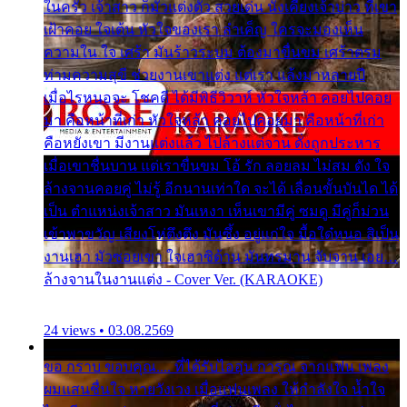
ในครัว เจ้าสาว ก็มัวแต่งตัว สวยเด่น นั่งเคียงเจ้าบ่าว ที่เขา
เฝ้าคอย ใจเต้น หัวใจของเรา ลำเค็ญ ใครจะมองเห็น
ความใน ใจ เศร้า มันร้าวระบม ต้องมาขื่นขม เศร้าตรม
ท่ามความสุขี ช่วยงานเขาแต่ง แต่เรา แล้งมาหลายปี
เมื่อไรหนอจะ โชคดี ได้มีพิธีวิวาห์ หัวใจหล้า คอยไปคอย
มา คือหน้าที่เก่า หัวใจหล้า คอยไปคอยมา คือหน้าที่เก่า
คือหยังเขา มีงานแต่งแล้ว ไปล้างแต่จาน ดั่งถูกประหาร
เมื่อเขาชื่นบาน แต่เราขื่นขม โอ้ รัก ลอยลม ไม่สม ดัง ใจ
ล้างจานคอยคู่ ไม่รู้ อีกนานเท่าใด จะได้ เลื่อนขั้นบันได ได้
เป็น ตำแหน่งเจ้าสาว มันเหงา เห็นเขามีคู่ ซมดู มีคู่ก็ม่วน
เข้าพาขวัญ เสียงโห่ตึงตึง มันซึ้ง อยู่แก่ใจ มื้อใด๋หนอ สิเป็น
งานเฮา มัวซอยเขา ใจเฮาซิด้าน มันทรมาน จับจาน เอย…
ล้างจานในงานแต่ง - Cover Ver. (KARAOKE)
24 views • 03.08.2569
ขอ กราบ ขอบคุณ.... ที่ได้รับไออุ่น การุณ จากแฟน เพลง
ผมแสนชื่นใจ หายวังเวง เมื่อแฟนเพลง ให้กำลังใจ น้ำใจ