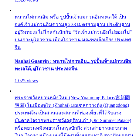
หนานไห่กวนอิม หรือ รูปปั้นเจ้าแม่กวนอิมทะเลใต้ เป็น
องค์เจ้าแม่กวนอิมความสูง 33 เมตรรวมฐาน ประดิษฐาน
อยู่ริมทะเล ไม่ไกลกันนักกับ “วัดเจ้าแม่กวนอิมไม่ยอมไป”
บนเกาะผู่โถวซาน เมืองโจวซาน มณฑลเจ้อเจียง ประเทศ
จีน
Nanhai Guanyin : หนานไห่กวนอิม...รูปปั้นเจ้าแม่กวนอิม
ทะเลใต้, ผู่โถวซาน ประเทศจีน
1,025 views
พระราชวังหยวนหมิงใหม่ (New Yuanming Palace/宮新園
明園) ในเมืองจูไห่ (Zhuhai) มณฑลกวางตุ้ง (Quangdong)
ประเทศจีน เป็นสวนและสถานที่ท่องเที่ยวที่ได้รับแรง
บันดาลใจจากพระราชวังฤดูร้อนเก่า (Old Summer Palace)
หรือหยวนหมิงหยวนในกรุงปักกิ่ง สวนสาธารณะขนาด
ใหญ่ใจกลางเมืองแห่งนี้มีครบทั้งธรรมชาติ สถาปัตยกรรม