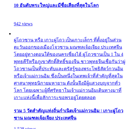
10 อันดับพระใหญ่และมีชื่อเสียงที่สุดในโลก
942 views
ผู่โถวซาน หรือ เกาะผู่โถว เป็นเกาะเล็กๆ ที่ตั้งอยู่ในส่วน
ตะวันออกของเมืองโจวซาน มณฑลเจ้อเจียง ประเทศจีน
โดยอยู่ทางตอนใต้ของนครเซี่ยงไฮ้ ผู่โถวซานเป็น 1 ใน 4
พุทธคีรีหรือภูเขาศักดิ์สิทธิ์ของจีน ชาวพุทธจีนเชื่อกันว่าผู่
โถวซานเป็นที่ประทับและตรัสรู้ของพระโพธิสัตว์กวนอิม
หรือเจ้าแม่กวนอิม ซึ่งเป็นหนึ่งในเทพเจ้าที่สำคัญที่สุดใน
ศาสนาพุทธนิกายมหายาน ดังนั้นจึงมีผู้แสวงบุญจากทั่ว
โลก โดยเฉพาะผู้ที่ศรัทธาในเจ้าแม่กวนอิมเดินทางมาที่
เกาะแห่งนี้เพื่อสักการะขอพรอยู่โดยตลอด
รวม 5 วัดสำคัญแห่งถิ่นกำเนิดเจ้าแม่กวนอิม | เกาะผู่โถว
ซาน มณฑลเจ้อเจียง ประเทศจีน
1,528 views