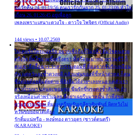
ขอรักคืน 24. 01:19:56 คนเรารักกันยาก 25. 01:23:06 หัวใจ
เถื่อน 26. 01:26:45 อยู่เพื่อลูก
เพลงเพราะเสนาะดวงใจ - ดาวใจ ไพจิตร (Official Audio)
144 views • 10.07.2569
ไม่เคยรักใครแน่หรือ อยากเชื่อถือก็ไม่กล้า ติ๋มใช่คนสวย
ตรึงใจ ติ๋มใช่งามซึ้งตรึงตรา พี่หรือจะมาหมายร่วมชีวี ก็
คนเขาลืออื้อฉาว ว่าสาวๆรุมตอมพี่ ติ๋มอยากรับรักเหมือน
กัน แต่หวั่นจะช้ำดวงฤดี กลัวแฟนของพี่ชี้หน้าด่าทอ ก็คน
ชื่อต๋อยต้อยตุ้มตุ๋ยต่าย พี่ยังลืมได้ง่ายๆเลยหนอ แค่ตัวเรา
สาวบ้านนา แสนจะซอมซ่อ ขืนรักขืนรอคงช้ำสักวัน ถ้า
จริงเหมือนคำพร่ำเฉลย พี่อย่าเฉยรีบมาหมั้น ถ้าพี่สู่ขอ
ตามธรรมเนียม ติ๋มจะเตรียมรับเกลียวสัมพันธ์ ผิดหวังไม่
หวั่นขอยอมได้เคียง
รักติ๋มแน่หรือ - หงษ์ทอง ดาวอุดร (ซาวด์ดนตรี)
(KARAOKE)