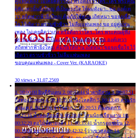
คู่แฟนเพลง ไม่เคยคิดว่าเก่ง หรือดังกว่าใคร..ใคร พระคุณ
ผู้ฟัง เท่านั้นยิ่งใหญ่ ที่เป็นแรงใจ ให้ผมดังมา.. ขอ องค์เท
วา สถิตฟากฟ้ายิ่งใหญ่ คุ้มภัยให้ท่าน เถิดหนา ขอจงเชื่อ
ใจ ไว้เถิดว่า ตราบชั่วชีวา ไม่ลืมแฟนเพลง ขอ อยู่คู่แฟน
เพลง ไม่เคยคิดว่าเก่ง หรือดังกว่าใคร..ใคร พระคุณผู้ฟัง
เท่านั้นยิ่งใหญ่ ที่เป็นแรงใจ ให้ผมดังมา.. ขอ องค์เทวา
สถิตฟากฟ้ายิ่งใหญ่ คุ้มภัยให้ท่าน เถิดหนา ขอจงเชื่อใจ ไว้
เถิดว่า ตราบชั่วชีวา ไม่ลืมแฟนเพลง
ขอบคุณแฟนเพลง - Cover Ver. (KARAOKE)
30 views • 31.07.2569
1. 00:00:00 ยินดีรับเดน 2. 00:03:44 น้ำตาอีสาน 3. 00:07:51
กิ่งทองใบหยก 4. 00:10:35 น้ำนิ่งไหลลึก 5. 00:13:49 ลานรัก
ลานเท 6. 00:17:06 จำใจจาก 7. 00:20:53 คืนฝนตก 8.
00:25:16 น้ำลงเดือนยี่ 9. 00:28:47 โสนน้อยเรือนงาม 10.
00:32:29 ตอไม้ที่ตายแล้ว 11. 00:35:41 น้ำกรดแช่เย็น 12.
00:39:08 อยากฟังซ้ำ 13. 00:42:32 รู้ว่าเขาหลอก 14.