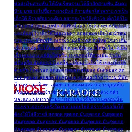
พ่อส่งเงินสามพัน ให้ฉันเรียนราม ได้อีกสักสามพัน ฉันคง
บ๊าย บาย จะไปซื้อกางเกงยีนส์ ลีวายส์มาใส่ เพราะเราเป็น
เด็กใต้ ลีวายส์อย่างเดียว อยากจะโชว์ถึงหิวโซ เด็กใต้ก็ไม่
หวั่น ตกตัวละหลายพัน กัดฟันซื้อมา ให้เด็กเทพเหลียวมอง
และต้องรู้ว่า เด็กใต้ไม่ธรรมดา แต่สุดยอด เดินโยกย้ายเย
ยวน กวนโอ๊ยพอได้ เพราะว่านุ่งลีวายส์ ตัวใหม่ใส่มา เดิน
เข้ามหาลัย จิ๊กโก๊มองหน้า ท่าจะมีปัญหา ไม่พอใจ ได้เป็น
เรื่องแน่นอน แต่ฉันไม่หวั่น เลยแหลงใต้ถามมัน ว่ามัน
พรั่นพรือ มันตอบว่าไม่พรื่อ เปลี่ยนเป็นยิ้มให้ เจอะเด็กใต้
ด้วยกัน ก็เลยรอด สุดยอด สุดยอด สุดยอด มันสุดยอด สุด
ยอด สุดยอด สุดยอด มันสุดยอด แอบหลงรักสาวราม ที่พัก
ห้องเช่า เธอผิวขาวผมยาว ปากแดงแหลงกลาง ถูกสเป็ก
จริงเธอ อยู่ห้องข้างข้าง อยากเข้าไปแหลงกลาง กลัว
ทองแดง กลับจากรามมาเจอ เธอมาซื้อข้าว แต่ก่อนนั้น
สองเรา เจอะกันครั้งใด เธอไม่เคยไยดี คราวนี้เธอยิ้มให้
ต้องให้ใส่ลีวายส์ สุดยอด สุดยอด มันสุดยอด มันสุดยอด
มันสุดยอด มันสุดยอด มันสุดยอด มันสุดยอด มันสุดยอด
มันสุดยอด มันสุดยอด มันสุดยอด มันสุดยอด มันสุดยอด