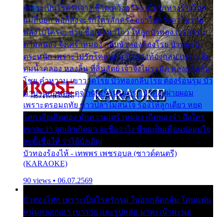
เพราะเป็นโรครักจาง ชีวิตเคว้งคว้าง เมื่อรักห่างร้างไกล
แม่ก็บอก พ่อก็สั่งจะรักใครสักครั้ง อย่าไปหวังความรวย
พลั้งไปใครจะช่วย ซื้อเปลมาไกว ให้ลูกบัวทอง เวรกรรม
ตามสนอง จึงเศร้าหมอง กลีบบัวทองต้องโรย บัวทองไม่
ตระหนัก เพราะไม่รักโคลนตม บัวทองท้องกลม เพราะลืม
ตมน้ำคลอง หลงลิ้น ที่สิ้นสัตย์ เจ้าจึงไม่ระมัด หลงกลิ่นลิ้น
โชย คำหวาน เขาวาดโรย บัวทองกลีบโรย ต้องร้อนรุม บัว
มาบานก่อนตูม ดุจไฟสุมร้อนรุมอุรา บัวทองผ่ายผอม
เพราะตรอมฤทัย ข้าวปลาไม่สนใจ ร้องไห้ลูกเดียว หยุด
โศก เสียเถิดทอง พักความเศร้าหมอง เถิดทองจ๋า ถึงใคร
เขาจะว่า ลูกเจ้าเกิดมา จะชื่อว่าไง พี่ขอเป็นเพื่อนปลอบใจ
จะตั้งชื่อให้ ว่าไอ้บังเอิญ
บัวทองร้องไห้ - เทพพร เพชรอุบล (ซาวด์ดนตรี)
(KARAOKE)
90 views • 06.07.2569
บัวทองโศก เพราะเป็นโรครักรุม ในอกกลัดกลุ้ม โดนแฟน
หนุ่มหลอกเอา เขารวย และรูปหล่อ มาพะเน้าพะนอ