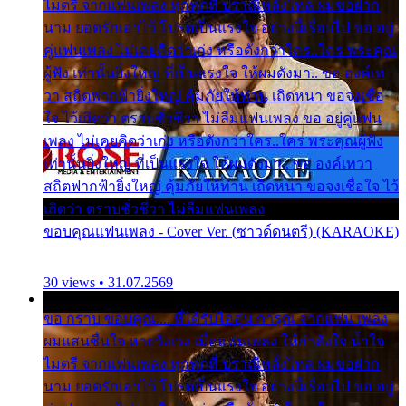
ไมตรี จากแฟนเพลง ทุกทุกที่ ปราณีหลั่งไหล ผมขอฝาก
นาม ยอดรักเอาไว้ โปรดเป็นแรงใจ อย่างนี้เรื่อยไป ขอ อยู่
คู่แฟนเพลง ไม่เคยคิดว่าเก่ง หรือดังกว่าใคร..ใคร พระคุณ
ผู้ฟัง เท่านั้นยิ่งใหญ่ ที่เป็นแรงใจ ให้ผมดังมา.. ขอ องค์เท
วา สถิตฟากฟ้ายิ่งใหญ่ คุ้มภัยให้ท่าน เถิดหนา ขอจงเชื่อ
ใจ ไว้เถิดว่า ตราบชั่วชีวา ไม่ลืมแฟนเพลง ขอ อยู่คู่แฟน
เพลง ไม่เคยคิดว่าเก่ง หรือดังกว่าใคร..ใคร พระคุณผู้ฟัง
เท่านั้นยิ่งใหญ่ ที่เป็นแรงใจ ให้ผมดังมา.. ขอ องค์เทวา
สถิตฟากฟ้ายิ่งใหญ่ คุ้มภัยให้ท่าน เถิดหนา ขอจงเชื่อใจ ไว้
เถิดว่า ตราบชั่วชีวา ไม่ลืมแฟนเพลง
ขอบคุณแฟนเพลง - Cover Ver. (ซาวด์ดนตรี) (KARAOKE)
30 views • 31.07.2569
ขอ กราบ ขอบคุณ.... ที่ได้รับไออุ่น การุณ จากแฟน เพลง
ผมแสนชื่นใจ หายวังเวง เมื่อแฟนเพลง ให้กำลังใจ น้ำใจ
ไมตรี จากแฟนเพลง ทุกทุกที่ ปราณีหลั่งไหล ผมขอฝาก
นาม ยอดรักเอาไว้ โปรดเป็นแรงใจ อย่างนี้เรื่อยไป ขอ อยู่