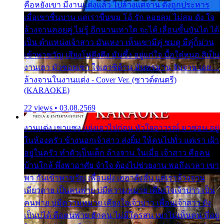
คือหยังเขา มีงานแต่งแล้ว ไปล้างแต่จาน ดั่งถูกประหาร
เมื่อเขาชื่นบาน แต่เราขื่นขม โอ้ รัก ลอยลม ไม่สม ดัง ใจ
ล้างจานคอยคู่ ไม่รู้ อีกนานเท่าใด จะได้ เลื่อนขั้นบันได ได้
เป็น ตำแหน่งเจ้าสาว มันเหงา เห็นเขามีคู่ ซมดู มีคู่ก็ม่วน
เข้าพาขวัญ เสียงโห่ตึงตึง มันซึ้ง อยู่แก่ใจ มื้อใด๋หนอ สิเป็น
งานเฮา มัวซอยเขา ใจเฮาซิด้าน มันทรมาน จับจาน เอย…
ล้างจานในงานแต่ง - Cover Ver. (ซาวด์ดนตรี)
(KARAOKE)
22 views • 03.08.2569
งานแต่ง เขาแซง แย่งเอาไปก่อน หัวใจอาวรณ์ มาซ่อน อยู่
ในห้องครัว ข้างนอกเจ้าสาว ส่งยิ้ม ให้คนไปทั่ว แต่เรา เฝ้า
อยู่ในครัว ทำตัวเป็นเด็ก ล้างจาน ในเมื่อ เจ้าสาว คือคน
บ้านใกล้ พึ่งพาอาศัย จำใจ ต้องไปช่วยงาน พอถึงเวลา เขา
พา กันเข้าพาขวัญ เพื่อนฝูง เฮฮาดังลั่น แต่เราล้างจาน
เดียวดาย เป็นคนพ่าย บ่มีความหมาย เคียงใจเจ้าบ่าว เป็น
คนพ่าย บ่มีความหมาย เคียงใจเจ้าบ่าว เพื่อนเจ้าสาว ยัง
เป็นบ่ได้ คือคนพ่าย ฮักคน ไม่มีใครสน เขาไม่เห็นคน ที่อยู่