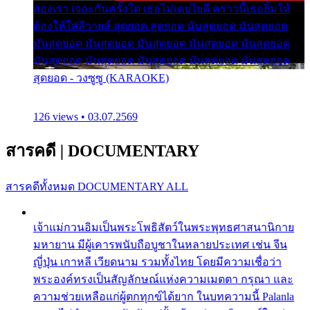
สองเรา เจอะกันครั้งใด เธอไม่เคยไยดี คราวนี้เธอยิ้มให้
ต้องให้ใส่ลีวายส์ สุดยอด สุดยอด มันสุดยอด มันสุดยอด
มันสุดยอด มันสุดยอด มันสุดยอด มันสุดยอด มันสุดยอด
มันสุดยอด มันสุดยอด มันสุดยอด มันสุดยอด มันสุดยอด
สุดยอด - วงซูซู (KARAOKE)
126 views • 03.07.2569
สารคดี
|
DOCUMENTARY
สารคดีทั้งหมด
DOCUMENTARY ALL
เจ้าแม่กวนอิมเป็นพระโพธิสัตว์ในพระพุทธศาสนานิกาย
มหายาน มีผู้เคารพนับถือบูชาในหลายประเทศ เช่น จีน
ญี่ปุ่น เกาหลี เวียดนาม รวมทั้งไทย โดยมีความเชื่อว่า
พระองค์ทรงเป็นสัญลักษณ์แห่งความเมตตา กรุณา และ
ความช่วยเหลือแก่ผู้ตกทุกข์ได้ยาก ในบทความนี้ Palanla