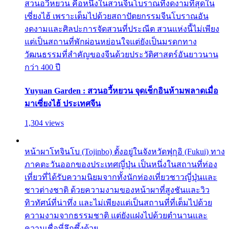
สวนอวี้หยวน คือหนึ่งในสวนจีนโบราณที่งดงามที่สุดใน
เซี่ยงไฮ้ เพราะเต็มไปด้วยสถาปัตยกรรมจีนโบราณอัน
งดงามและศิลปะการจัดสวนที่ประณีต สวนแห่งนี้ไม่เพียง
แต่เป็นสถานที่พักผ่อนหย่อนใจแต่ยังเป็นมรดกทาง
วัฒนธรรมที่สำคัญของจีนด้วยประวัติศาสตร์อันยาวนาน
กว่า 400 ปี
Yuyuan Garden : สวนอวี้หยวน จุดเช็กอินห้ามพลาดเมื่อ
มาเซี่ยงไฮ้ ประเทศจีน
1,304 views
หน้าผาโทจินโบ (Tojinbo) ตั้งอยู่ในจังหวัดฟุกุอิ (Fukui) ทาง
ภาคตะวันออกของประเทศญี่ปุ่น เป็นหนึ่งในสถานที่ท่อง
เที่ยวที่ได้รับความนิยมจากทั้งนักท่องเที่ยวชาวญี่ปุ่นและ
ชาวต่างชาติ ด้วยความงามของหน้าผาที่สูงชันและวิว
ทิวทัศน์ที่น่าทึ่ง และไม่เพียงแต่เป็นสถานที่ที่เต็มไปด้วย
ความงามจากธรรมชาติ แต่ยังแฝงไปด้วยตำนานและ
ความเชื่อที่ลึกซึ้งด้วย