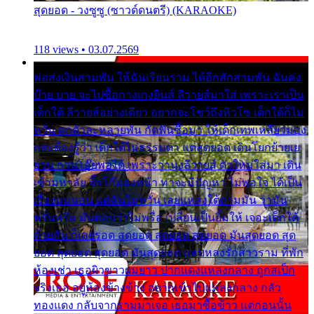
สุดยอด - วงซูซู (ซาวด์ดนตรี) (KARAOKE)
118 views • 03.07.2569
พ่อส่งเงินสามพัน ให้ฉันเรียนราม ได้อีกสักสามพัน ฉันคง
บ๊าย บาย จะไปซื้อกางเกงยีนส์ ลีวายส์มาใส่ เพราะเราเป็น
เด็กใต้ ลีวายส์อย่างเดียว อยากจะโชว์ถึงหิวโซ เด็กใต้ก็ไม่
หวั่น ตกตัวละหลายพัน กัดฟันซื้อมา ให้เด็กเทพเหลียวมอง
และต้องรู้ว่า เด็กใต้ไม่ธรรมดา แต่สุดยอด เดินโยกย้ายเย
ยวน กวนโอ๊ยพอได้ เพราะว่านุ่งลีวายส์ ตัวใหม่ใส่มา เดิน
เข้ามหาลัย จิ๊กโก๊มองหน้า ท่าจะมีปัญหา ไม่พอใจ ได้เป็น
เรื่องแน่นอน แต่ฉันไม่หวั่น เลยแหลงใต้ถามมัน ว่ามัน
พรั่นพรือ มันตอบว่าไม่พรื่อ เปลี่ยนเป็นยิ้มให้ เจอะเด็กใต้
ด้วยกัน ก็เลยรอด สุดยอด สุดยอด สุดยอด มันสุดยอด สุด
ยอด สุดยอด สุดยอด มันสุดยอด แอบหลงรักสาวราม ที่พัก
ห้องเช่า เธอผิวขาวผมยาว ปากแดงแหลงกลาง ถูกสเป็ก
จริงเธอ อยู่ห้องข้างข้าง อยากเข้าไปแหลงกลาง กลัว
ทองแดง กลับจากรามมาเจอ เธอมาซื้อข้าว แต่ก่อนนั้น