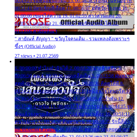
00:45:25 รอหน่อยน้องติ๋ม 15. 00:48:56 เรือล่มในหนอง 16.
00:51:43 บัตรเชิญสีเลือด 17. 00:56:07 อดีตรักโรงทอ 18.
01:00:00 เขมรไล่ควาย 19. 01:02:55 สาวสวนแตง 20.
01:05:51 แอบมอง 21. 01:09:27 พบรักปากน้ำโพ 22.
01:13:06 สายัณห์เมา
" สายัณห์ สัญญา " ขวัญใจคนเดิม - รวมเพลงดังเพราะๆ
ซึ้งๆ (Official Audio)
27 views • 21.07.2569
1. 00:00:00 ทำไมทำฉันได้ 2. 00:03:20 นางฟ้าสลัม 3.
00:06:50 คน 4. 00:10:36 บุญเหลือเกิน 5. 00:13:58 ฝนหยาด
สุดท้าย 6. 00:17:30 ยาใจยาจก 7. 00:20:30 คิดดูให้ดี 8.
00:24:21 ลบรอยแผลรัก 9. 00:27:35 เหมือนใจโดนกรีด 10.
00:30:54 ขบวนการเปาเปียว 11. 00:34:05 คำรำพัน 12.
00:37:20 ปาหนัน 13. 00:40:37 ใจเจ้ากรรม 14. 00:44:15 จูบ
ฉันแล้วจงตายเสีย 15. 00:47:24 ขอสูมาเต๊อะ 16. 00:51:11
คนใจมาร 17. 00:54:50 คืนทรมาน 18. 00:58:25 รักนี้สีดำ
19. 01:01:44 ส่วนเกิน 20. 01:05:42 หยาดน้ำฝนหยดน้ำตา
21. 01:09:13 เหลือเพียงฝัน 22. 01:13:26 เขา 23. 01:16:37