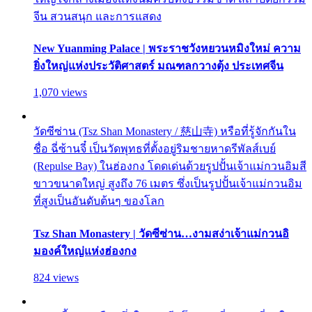
จีน สวนสนุก และการแสดง
New Yuanming Palace | พระราชวังหยวนหมิงใหม่ ความ
ยิ่งใหญ่แห่งประวัติศาสตร์ มณฑลกวางตุ้ง ประเทศจีน
1,070 views
วัดซีซ่าน (Tsz Shan Monastery / 慈山寺) หรือที่รู้จักกันใน
ชื่อ ฉี่ซ้านจี๋ เป็นวัดพุทธที่ตั้งอยู่ริมชายหาดรีพัลส์เบย์
(Repulse Bay) ในฮ่องกง โดดเด่นด้วยรูปปั้นเจ้าแม่กวนอิมสี
ขาวขนาดใหญ่ สูงถึง 76 เมตร ซึ่งเป็นรูปปั้นเจ้าแม่กวนอิม
ที่สูงเป็นอันดับต้นๆ ของโลก
Tsz Shan Monastery | วัดซีซ่าน…งามสง่าเจ้าแม่กวนอิ
มองค์ใหญ่แห่งฮ่องกง
824 views