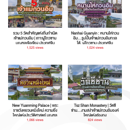
รวม 5 วัดสำคัญแห่งถิ่นกำเนิด
Nanhai Guanyin : หนานไห่กวน
เจ้าแม่กวนอิม | เกาะผู่โถวซาน
อิม...รูปปั้นเจ้าแม่กวนอิมทะเล
มณฑลเจ้อเจียง ประเทศจีน
ใต้, ผู่โถวซาน ประเทศจีน
1,525 views
1,024 views
New Yuanming Palace | พระ
Tsz Shan Monastery | วัดซี
ราชวังหยวนหมิงใหม่ ความยิ่ง
ซ่าน…งามสง่าเจ้าแม่กวนอิมองค์
ใหญ่แห่งประวัติศาสตร์ มณฑล
ใหญ่แห่งฮ่องกง
กวางตุ้ง ประเทศจีน
1,066 views
824 views