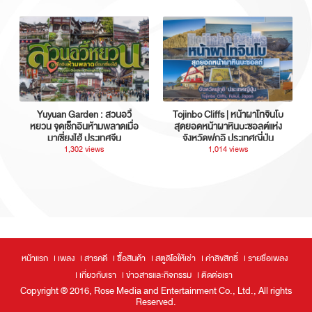
Yuyuan Garden : สวนอวี้
Tojinbo Cliffs | หน้าผาโทจินโบ
หยวน จุดเช็กอินห้ามพลาดเมื่อ
สุดยอดหน้าผาหินบะซอลต์แห่ง
มาเซี่ยงไฮ้ ประเทศจีน
จังหวัดฟุกุอิ ประเทศญี่ปุ่น
1,302 views
1,014 views
หน้าแรก
เพลง
สารคดี
ซื้อสินค้า
สตูดิโอให้เช่า
ค่าลิขสิทธิ์
รายชื่อเพลง
เกี่ยวกับเรา
ข่าวสารและกิจกรรม
ติดต่อเรา
Copyright ® 2016, Rose Media and Entertainment Co., Ltd., All rights
Reserved.