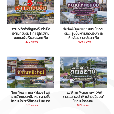
รวม 5 วัดสำคัญแห่งถิ่นกำเนิด
Nanhai Guanyin : หนานไห่กวน
เจ้าแม่กวนอิม | เกาะผู่โถวซาน
อิม...รูปปั้นเจ้าแม่กวนอิมทะเล
มณฑลเจ้อเจียง ประเทศจีน
ใต้, ผู่โถวซาน ประเทศจีน
1,530 views
1,029 views
New Yuanming Palace | พระ
Tsz Shan Monastery | วัดซี
ราชวังหยวนหมิงใหม่ ความยิ่ง
ซ่าน…งามสง่าเจ้าแม่กวนอิมองค์
ใหญ่แห่งประวัติศาสตร์ มณฑล
ใหญ่แห่งฮ่องกง
กวางตุ้ง ประเทศจีน
1,076 views
829 views