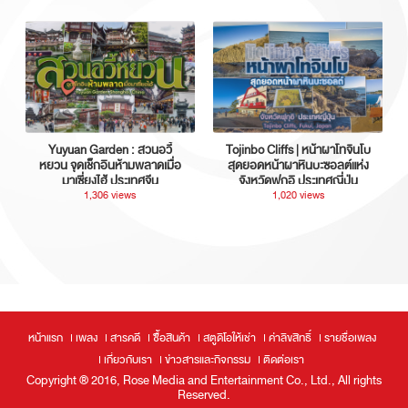
Yuyuan Garden : สวนอวี้
Tojinbo Cliffs | หน้าผาโทจินโบ
หยวน จุดเช็กอินห้ามพลาดเมื่อ
สุดยอดหน้าผาหินบะซอลต์แห่ง
มาเซี่ยงไฮ้ ประเทศจีน
จังหวัดฟุกุอิ ประเทศญี่ปุ่น
1,306 views
1,020 views
หน้าแรก
เพลง
สารคดี
ซื้อสินค้า
สตูดิโอให้เช่า
ค่าลิขสิทธิ์
รายชื่อเพลง
เกี่ยวกับเรา
ข่าวสารและกิจกรรม
ติดต่อเรา
Copyright ® 2016, Rose Media and Entertainment Co., Ltd., All rights
Reserved.