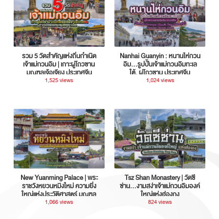
รวม 5 วัดสำคัญแห่งถิ่นกำเนิด
Nanhai Guanyin : หนานไห่กวน
เจ้าแม่กวนอิม | เกาะผู่โถวซาน
อิม...รูปปั้นเจ้าแม่กวนอิมทะเล
มณฑลเจ้อเจียง ประเทศจีน
ใต้, ผู่โถวซาน ประเทศจีน
1,525 views
1,024 views
New Yuanming Palace | พระ
Tsz Shan Monastery | วัดซี
ราชวังหยวนหมิงใหม่ ความยิ่ง
ซ่าน…งามสง่าเจ้าแม่กวนอิมองค์
ใหญ่แห่งประวัติศาสตร์ มณฑล
ใหญ่แห่งฮ่องกง
กวางตุ้ง ประเทศจีน
1,066 views
824 views