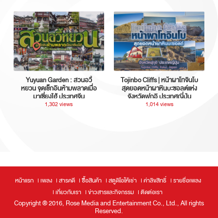
Yuyuan Garden : สวนอวี้
Tojinbo Cliffs | หน้าผาโทจินโบ
หยวน จุดเช็กอินห้ามพลาดเมื่อ
สุดยอดหน้าผาหินบะซอลต์แห่ง
มาเซี่ยงไฮ้ ประเทศจีน
จังหวัดฟุกุอิ ประเทศญี่ปุ่น
1,302 views
1,014 views
หน้าแรก
เพลง
สารคดี
ซื้อสินค้า
สตูดิโอให้เช่า
ค่าลิขสิทธิ์
รายชื่อเพลง
เกี่ยวกับเรา
ข่าวสารและกิจกรรม
ติดต่อเรา
Copyright ® 2016, Rose Media and Entertainment Co., Ltd., All rights
Reserved.