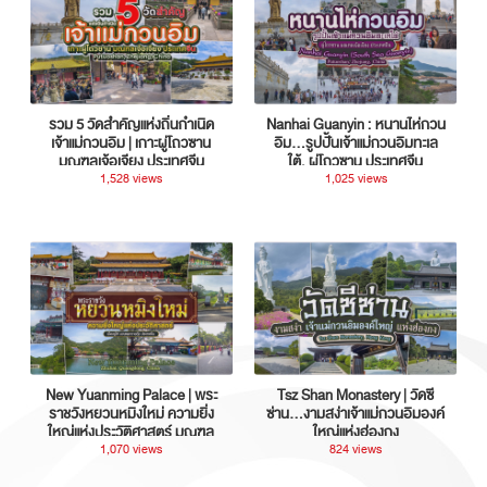
รวม 5 วัดสำคัญแห่งถิ่นกำเนิด
Nanhai Guanyin : หนานไห่กวน
เจ้าแม่กวนอิม | เกาะผู่โถวซาน
อิม...รูปปั้นเจ้าแม่กวนอิมทะเล
มณฑลเจ้อเจียง ประเทศจีน
ใต้, ผู่โถวซาน ประเทศจีน
1,528 views
1,025 views
New Yuanming Palace | พระ
Tsz Shan Monastery | วัดซี
ราชวังหยวนหมิงใหม่ ความยิ่ง
ซ่าน…งามสง่าเจ้าแม่กวนอิมองค์
ใหญ่แห่งประวัติศาสตร์ มณฑล
ใหญ่แห่งฮ่องกง
กวางตุ้ง ประเทศจีน
1,070 views
824 views