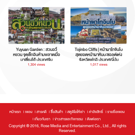
Yuyuan Garden : สวนอวี้
Tojinbo Cliffs | หน้าผาโทจินโบ
หยวน จุดเช็กอินห้ามพลาดเมื่อ
สุดยอดหน้าผาหินบะซอลต์แห่ง
มาเซี่ยงไฮ้ ประเทศจีน
จังหวัดฟุกุอิ ประเทศญี่ปุ่น
1,304 views
1,017 views
หน้าแรก
เพลง
สารคดี
ซื้อสินค้า
สตูดิโอให้เช่า
ค่าลิขสิทธิ์
รายชื่อเพลง
เกี่ยวกับเรา
ข่าวสารและกิจกรรม
ติดต่อเรา
Copyright ® 2016, Rose Media and Entertainment Co., Ltd., All rights
Reserved.