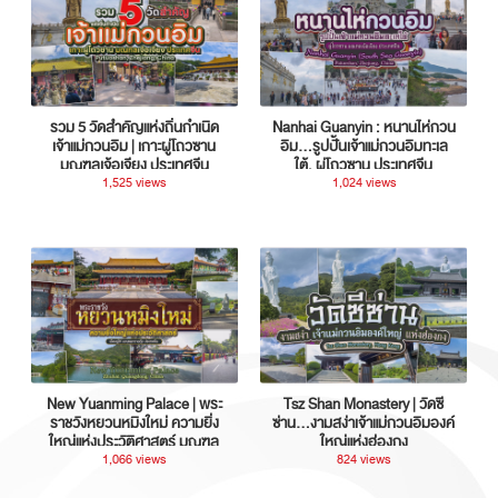
รวม 5 วัดสำคัญแห่งถิ่นกำเนิด
Nanhai Guanyin : หนานไห่กวน
เจ้าแม่กวนอิม | เกาะผู่โถวซาน
อิม...รูปปั้นเจ้าแม่กวนอิมทะเล
มณฑลเจ้อเจียง ประเทศจีน
ใต้, ผู่โถวซาน ประเทศจีน
1,525 views
1,024 views
New Yuanming Palace | พระ
Tsz Shan Monastery | วัดซี
ราชวังหยวนหมิงใหม่ ความยิ่ง
ซ่าน…งามสง่าเจ้าแม่กวนอิมองค์
ใหญ่แห่งประวัติศาสตร์ มณฑล
ใหญ่แห่งฮ่องกง
กวางตุ้ง ประเทศจีน
1,066 views
824 views