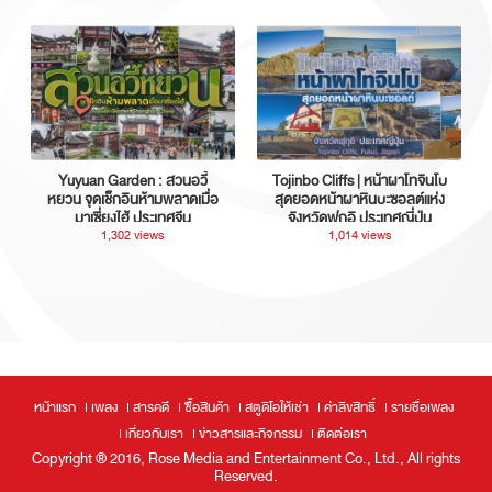
Yuyuan Garden : สวนอวี้
Tojinbo Cliffs | หน้าผาโทจินโบ
หยวน จุดเช็กอินห้ามพลาดเมื่อ
สุดยอดหน้าผาหินบะซอลต์แห่ง
มาเซี่ยงไฮ้ ประเทศจีน
จังหวัดฟุกุอิ ประเทศญี่ปุ่น
1,302 views
1,014 views
หน้าแรก
เพลง
สารคดี
ซื้อสินค้า
สตูดิโอให้เช่า
ค่าลิขสิทธิ์
รายชื่อเพลง
เกี่ยวกับเรา
ข่าวสารและกิจกรรม
ติดต่อเรา
Copyright ® 2016, Rose Media and Entertainment Co., Ltd., All rights
Reserved.