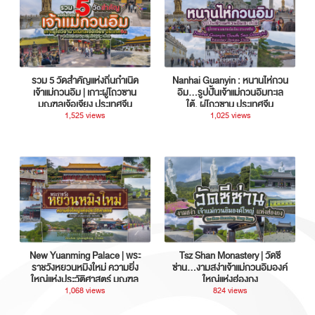
รวม 5 วัดสำคัญแห่งถิ่นกำเนิด
Nanhai Guanyin : หนานไห่กวน
เจ้าแม่กวนอิม | เกาะผู่โถวซาน
อิม...รูปปั้นเจ้าแม่กวนอิมทะเล
มณฑลเจ้อเจียง ประเทศจีน
ใต้, ผู่โถวซาน ประเทศจีน
1,525 views
1,025 views
New Yuanming Palace | พระ
Tsz Shan Monastery | วัดซี
ราชวังหยวนหมิงใหม่ ความยิ่ง
ซ่าน…งามสง่าเจ้าแม่กวนอิมองค์
ใหญ่แห่งประวัติศาสตร์ มณฑล
ใหญ่แห่งฮ่องกง
กวางตุ้ง ประเทศจีน
1,068 views
824 views