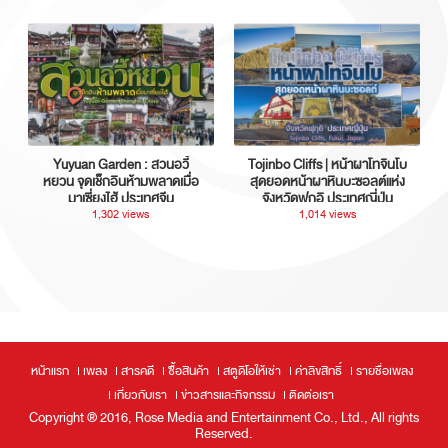
Yuyuan Garden : สวนอวี้
Tojinbo Cliffs | หน้าผาโทจินโบ
หยวน จุดเช็กอินห้ามพลาดเมื่อ
สุดยอดหน้าผาหินบะซอลต์แห่ง
มาเซี่ยงไฮ้ ประเทศจีน
จังหวัดฟุกุอิ ประเทศญี่ปุ่น
1,302 views
1,014 views
หน้าแรก
เพลง
สารคดี
ซื้อสินค้า
สตูดิโอให้เช่า
ค่าลิขสิทธิ์
รายชื่อเพลง
เกี่ยวกับเรา
ข่าวสารและกิจกรรม
ติดต่อเรา
Copyright ® 2016, Rose Media and Entertainment Co., Ltd., All rights
Reserved.