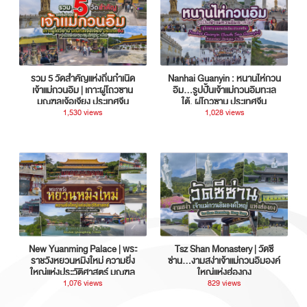
รวม 5 วัดสำคัญแห่งถิ่นกำเนิด
Nanhai Guanyin : หนานไห่กวน
เจ้าแม่กวนอิม | เกาะผู่โถวซาน
อิม...รูปปั้นเจ้าแม่กวนอิมทะเล
มณฑลเจ้อเจียง ประเทศจีน
ใต้, ผู่โถวซาน ประเทศจีน
1,530 views
1,028 views
New Yuanming Palace | พระ
Tsz Shan Monastery | วัดซี
ราชวังหยวนหมิงใหม่ ความยิ่ง
ซ่าน…งามสง่าเจ้าแม่กวนอิมองค์
ใหญ่แห่งประวัติศาสตร์ มณฑล
ใหญ่แห่งฮ่องกง
กวางตุ้ง ประเทศจีน
1,076 views
829 views