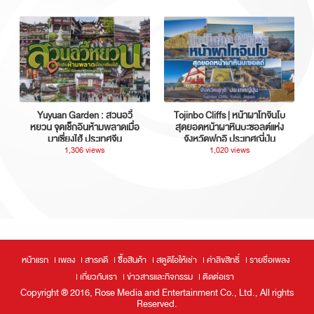
Yuyuan Garden : สวนอวี้
Tojinbo Cliffs | หน้าผาโทจินโบ
หยวน จุดเช็กอินห้ามพลาดเมื่อ
สุดยอดหน้าผาหินบะซอลต์แห่ง
มาเซี่ยงไฮ้ ประเทศจีน
จังหวัดฟุกุอิ ประเทศญี่ปุ่น
1,306 views
1,020 views
หน้าแรก
เพลง
สารคดี
ซื้อสินค้า
สตูดิโอให้เช่า
ค่าลิขสิทธิ์
รายชื่อเพลง
เกี่ยวกับเรา
ข่าวสารและกิจกรรม
ติดต่อเรา
Copyright ® 2016, Rose Media and Entertainment Co., Ltd., All rights
Reserved.