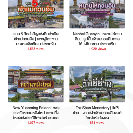
รวม 5 วัดสำคัญแห่งถิ่นกำเนิด
Nanhai Guanyin : หนานไห่กวน
เจ้าแม่กวนอิม | เกาะผู่โถวซาน
อิม...รูปปั้นเจ้าแม่กวนอิมทะเล
มณฑลเจ้อเจียง ประเทศจีน
ใต้, ผู่โถวซาน ประเทศจีน
1,533 views
1,029 views
New Yuanming Palace | พระ
Tsz Shan Monastery | วัดซี
ราชวังหยวนหมิงใหม่ ความยิ่ง
ซ่าน…งามสง่าเจ้าแม่กวนอิมองค์
ใหญ่แห่งประวัติศาสตร์ มณฑล
ใหญ่แห่งฮ่องกง
กวางตุ้ง ประเทศจีน
1,077 views
831 views