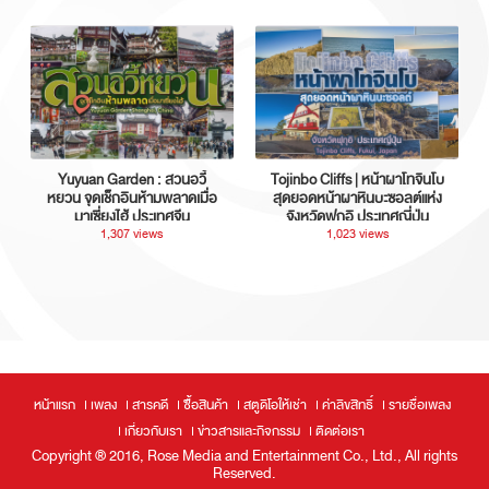
Yuyuan Garden : สวนอวี้
Tojinbo Cliffs | หน้าผาโทจินโบ
หยวน จุดเช็กอินห้ามพลาดเมื่อ
สุดยอดหน้าผาหินบะซอลต์แห่ง
มาเซี่ยงไฮ้ ประเทศจีน
จังหวัดฟุกุอิ ประเทศญี่ปุ่น
1,307 views
1,023 views
หน้าแรก
เพลง
สารคดี
ซื้อสินค้า
สตูดิโอให้เช่า
ค่าลิขสิทธิ์
รายชื่อเพลง
เกี่ยวกับเรา
ข่าวสารและกิจกรรม
ติดต่อเรา
Copyright ® 2016, Rose Media and Entertainment Co., Ltd., All rights
Reserved.