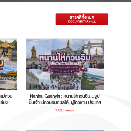
สารคดีทั้งหมด
DOCUMENTARY ALL
าแม่กวน
Nanhai Guanyin : หนานไห่กวนอิม...รูป
เจียง
ปั้นเจ้าแม่กวนอิมทะเลใต้, ผู่โถวซาน ประเทศ
จีน
1,025 views