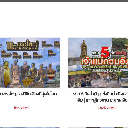
ับพระใหญ่และมีชื่อเสียงที่สุดในโลก
รวม 5 วัดสำคัญแห่งถิ่นกำเนิดเจ้
อิม | เกาะผู่โถวซาน มณฑลเจ้อ
ประเทศจีน
944 views
1,528 views