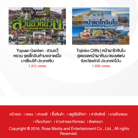
Yuyuan Garden : สวนอวี้
Tojinbo Cliffs | หน้าผาโทจินโบ
หยวน จุดเช็กอินห้ามพลาดเมื่อ
สุดยอดหน้าผาหินบะซอลต์แห่ง
มาเซี่ยงไฮ้ ประเทศจีน
จังหวัดฟุกุอิ ประเทศญี่ปุ่น
1,312 views
1,026 views
หน้าแรก
เพลง
สารคดี
ซื้อสินค้า
สตูดิโอให้เช่า
ค่าลิขสิทธิ์
รายชื่อเพลง
เกี่ยวกับเรา
ข่าวสารและกิจกรรม
ติดต่อเรา
Copyright ® 2016, Rose Media and Entertainment Co., Ltd., All rights
Reserved.