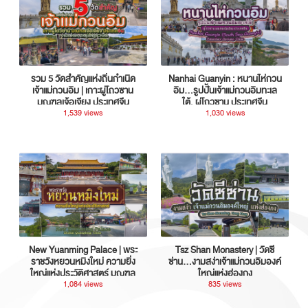
รวม 5 วัดสำคัญแห่งถิ่นกำเนิด
Nanhai Guanyin : หนานไห่กวน
เจ้าแม่กวนอิม | เกาะผู่โถวซาน
อิม...รูปปั้นเจ้าแม่กวนอิมทะเล
มณฑลเจ้อเจียง ประเทศจีน
ใต้, ผู่โถวซาน ประเทศจีน
1,539 views
1,030 views
New Yuanming Palace | พระ
Tsz Shan Monastery | วัดซี
ราชวังหยวนหมิงใหม่ ความยิ่ง
ซ่าน…งามสง่าเจ้าแม่กวนอิมองค์
ใหญ่แห่งประวัติศาสตร์ มณฑล
ใหญ่แห่งฮ่องกง
กวางตุ้ง ประเทศจีน
1,084 views
835 views