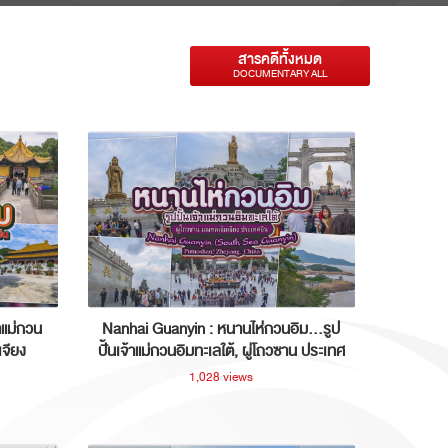
สารคดีทั้งหมด
DOCUMENTARY ALL
าแม่กวน
Nanhai Guanyin : หนานไห่กวนอิม...รูป
เจียง
ปั้นเจ้าแม่กวนอิมทะเลใต้, ผู่โถวซาน ประเทศ
จีน
1,028 views