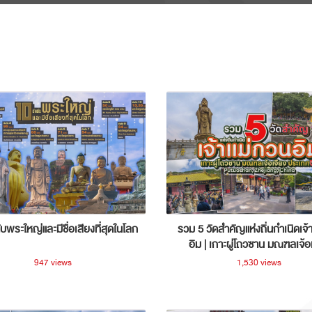
ับพระใหญ่และมีชื่อเสียงที่สุดในโลก
รวม 5 วัดสำคัญแห่งถิ่นกำเนิดเจ้
อิม | เกาะผู่โถวซาน มณฑลเจ้อ
ประเทศจีน
947 views
1,530 views