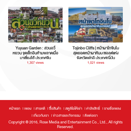
Yuyuan Garden : สวนอวี้
Tojinbo Cliffs | หน้าผาโทจินโบ
หยวน จุดเช็กอินห้ามพลาดเมื่อ
สุดยอดหน้าผาหินบะซอลต์แห่ง
มาเซี่ยงไฮ้ ประเทศจีน
จังหวัดฟุกุอิ ประเทศญี่ปุ่น
1,307 views
1,021 views
หน้าแรก
เพลง
สารคดี
ซื้อสินค้า
สตูดิโอให้เช่า
ค่าลิขสิทธิ์
รายชื่อเพลง
เกี่ยวกับเรา
ข่าวสารและกิจกรรม
ติดต่อเรา
Copyright ® 2016, Rose Media and Entertainment Co., Ltd., All rights
Reserved.