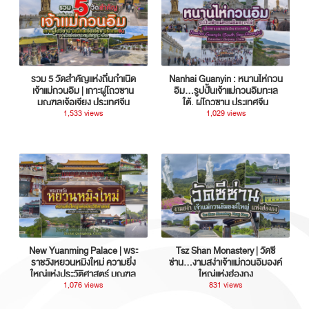
รวม 5 วัดสำคัญแห่งถิ่นกำเนิด
Nanhai Guanyin : หนานไห่กวน
เจ้าแม่กวนอิม | เกาะผู่โถวซาน
อิม...รูปปั้นเจ้าแม่กวนอิมทะเล
มณฑลเจ้อเจียง ประเทศจีน
ใต้, ผู่โถวซาน ประเทศจีน
1,533 views
1,029 views
New Yuanming Palace | พระ
Tsz Shan Monastery | วัดซี
ราชวังหยวนหมิงใหม่ ความยิ่ง
ซ่าน…งามสง่าเจ้าแม่กวนอิมองค์
ใหญ่แห่งประวัติศาสตร์ มณฑล
ใหญ่แห่งฮ่องกง
กวางตุ้ง ประเทศจีน
1,076 views
831 views