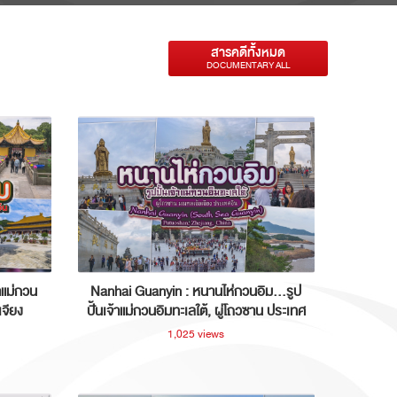
สารคดีทั้งหมด
DOCUMENTARY ALL
าแม่กวน
Nanhai Guanyin : หนานไห่กวนอิม...รูป
เจียง
ปั้นเจ้าแม่กวนอิมทะเลใต้, ผู่โถวซาน ประเทศ
จีน
1,025 views