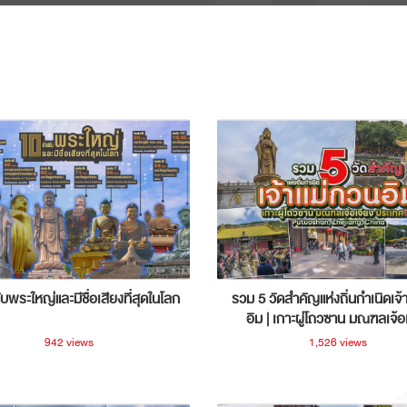
ับพระใหญ่และมีชื่อเสียงที่สุดในโลก
รวม 5 วัดสำคัญแห่งถิ่นกำเนิดเจ้
อิม | เกาะผู่โถวซาน มณฑลเจ้อ
ประเทศจีน
942 views
1,526 views