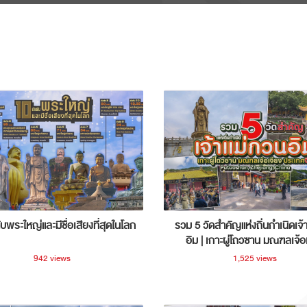
ับพระใหญ่และมีชื่อเสียงที่สุดในโลก
รวม 5 วัดสำคัญแห่งถิ่นกำเนิดเจ้
อิม | เกาะผู่โถวซาน มณฑลเจ้อ
ประเทศจีน
942 views
1,525 views