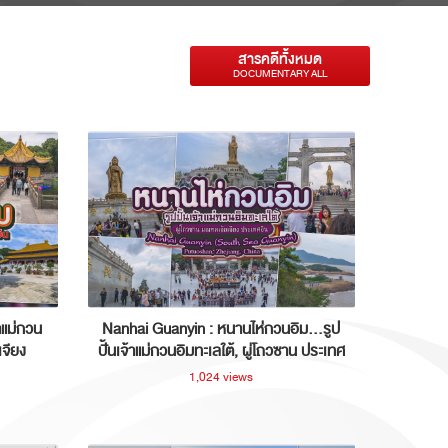
สารคดีทั้งหมด
DOCUMENTARY ALL
าแม่กวน
Nanhai Guanyin : หนานไห่กวนอิม...รูป
เจียง
ปั้นเจ้าแม่กวนอิมทะเลใต้, ผู่โถวซาน ประเทศ
จีน
1,024 views