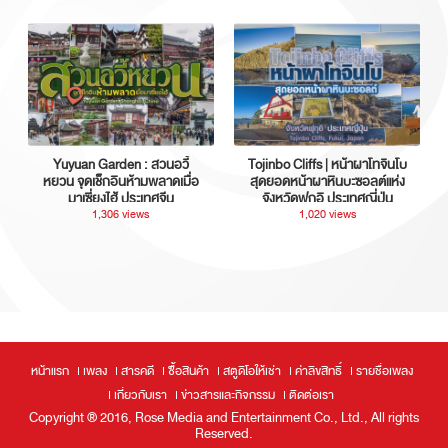
Yuyuan Garden : สวนอวี้
Tojinbo Cliffs | หน้าผาโทจินโบ
หยวน จุดเช็กอินห้ามพลาดเมื่อ
สุดยอดหน้าผาหินบะซอลต์แห่ง
มาเซี่ยงไฮ้ ประเทศจีน
จังหวัดฟุกุอิ ประเทศญี่ปุ่น
1,306 views
1,020 views
หน้าแรก
เพลง
สารคดี
ซื้อสินค้า
สตูดิโอให้เช่า
ค่าลิขสิทธิ์
รายชื่อเพลง
เกี่ยวกับเรา
ข่าวสารและกิจกรรม
ติดต่อเรา
Copyright ® 2016, Rose Media and Entertainment Co., Ltd., All rights
Reserved.