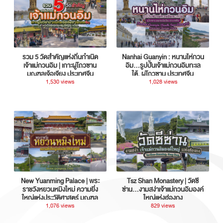
รวม 5 วัดสำคัญแห่งถิ่นกำเนิด
Nanhai Guanyin : หนานไห่กวน
เจ้าแม่กวนอิม | เกาะผู่โถวซาน
อิม...รูปปั้นเจ้าแม่กวนอิมทะเล
มณฑลเจ้อเจียง ประเทศจีน
ใต้, ผู่โถวซาน ประเทศจีน
1,530 views
1,028 views
New Yuanming Palace | พระ
Tsz Shan Monastery | วัดซี
ราชวังหยวนหมิงใหม่ ความยิ่ง
ซ่าน…งามสง่าเจ้าแม่กวนอิมองค์
ใหญ่แห่งประวัติศาสตร์ มณฑล
ใหญ่แห่งฮ่องกง
กวางตุ้ง ประเทศจีน
1,076 views
829 views