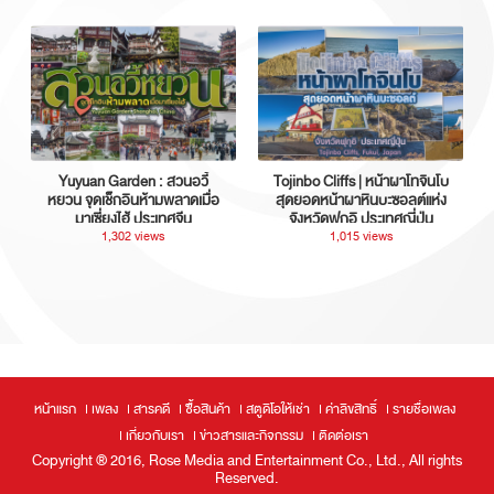
Yuyuan Garden : สวนอวี้
Tojinbo Cliffs | หน้าผาโทจินโบ
หยวน จุดเช็กอินห้ามพลาดเมื่อ
สุดยอดหน้าผาหินบะซอลต์แห่ง
มาเซี่ยงไฮ้ ประเทศจีน
จังหวัดฟุกุอิ ประเทศญี่ปุ่น
1,302 views
1,015 views
หน้าแรก
เพลง
สารคดี
ซื้อสินค้า
สตูดิโอให้เช่า
ค่าลิขสิทธิ์
รายชื่อเพลง
เกี่ยวกับเรา
ข่าวสารและกิจกรรม
ติดต่อเรา
Copyright ® 2016, Rose Media and Entertainment Co., Ltd., All rights
Reserved.