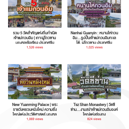
รวม 5 วัดสำคัญแห่งถิ่นกำเนิด
Nanhai Guanyin : หนานไห่กวน
เจ้าแม่กวนอิม | เกาะผู่โถวซาน
อิม...รูปปั้นเจ้าแม่กวนอิมทะเล
มณฑลเจ้อเจียง ประเทศจีน
ใต้, ผู่โถวซาน ประเทศจีน
1,526 views
1,025 views
New Yuanming Palace | พระ
Tsz Shan Monastery | วัดซี
ราชวังหยวนหมิงใหม่ ความยิ่ง
ซ่าน…งามสง่าเจ้าแม่กวนอิมองค์
ใหญ่แห่งประวัติศาสตร์ มณฑล
ใหญ่แห่งฮ่องกง
กวางตุ้ง ประเทศจีน
1,069 views
824 views