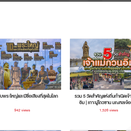
ับพระใหญ่และมีชื่อเสียงที่สุดในโลก
รวม 5 วัดสำคัญแห่งถิ่นกำเนิดเจ้
อิม | เกาะผู่โถวซาน มณฑลเจ้อ
ประเทศจีน
942 views
1,526 views