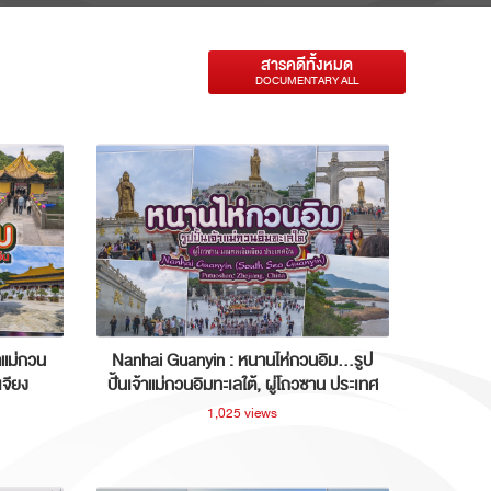
สารคดีทั้งหมด
DOCUMENTARY ALL
าแม่กวน
Nanhai Guanyin : หนานไห่กวนอิม...รูป
เจียง
ปั้นเจ้าแม่กวนอิมทะเลใต้, ผู่โถวซาน ประเทศ
จีน
1,025 views