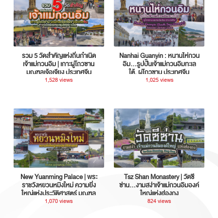
รวม 5 วัดสำคัญแห่งถิ่นกำเนิด
Nanhai Guanyin : หนานไห่กวน
เจ้าแม่กวนอิม | เกาะผู่โถวซาน
อิม...รูปปั้นเจ้าแม่กวนอิมทะเล
มณฑลเจ้อเจียง ประเทศจีน
ใต้, ผู่โถวซาน ประเทศจีน
1,528 views
1,025 views
New Yuanming Palace | พระ
Tsz Shan Monastery | วัดซี
ราชวังหยวนหมิงใหม่ ความยิ่ง
ซ่าน…งามสง่าเจ้าแม่กวนอิมองค์
ใหญ่แห่งประวัติศาสตร์ มณฑล
ใหญ่แห่งฮ่องกง
กวางตุ้ง ประเทศจีน
1,070 views
824 views