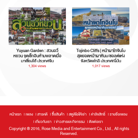
Yuyuan Garden : สวนอวี้
Tojinbo Cliffs | หน้าผาโทจินโบ
หยวน จุดเช็กอินห้ามพลาดเมื่อ
สุดยอดหน้าผาหินบะซอลต์แห่ง
มาเซี่ยงไฮ้ ประเทศจีน
จังหวัดฟุกุอิ ประเทศญี่ปุ่น
1,304 views
1,017 views
หน้าแรก
เพลง
สารคดี
ซื้อสินค้า
สตูดิโอให้เช่า
ค่าลิขสิทธิ์
รายชื่อเพลง
เกี่ยวกับเรา
ข่าวสารและกิจกรรม
ติดต่อเรา
Copyright ® 2016, Rose Media and Entertainment Co., Ltd., All rights
Reserved.