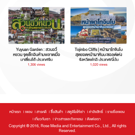
Yuyuan Garden : สวนอวี้
Tojinbo Cliffs | หน้าผาโทจินโบ
หยวน จุดเช็กอินห้ามพลาดเมื่อ
สุดยอดหน้าผาหินบะซอลต์แห่ง
มาเซี่ยงไฮ้ ประเทศจีน
จังหวัดฟุกุอิ ประเทศญี่ปุ่น
1,306 views
1,020 views
หน้าแรก
เพลง
สารคดี
ซื้อสินค้า
สตูดิโอให้เช่า
ค่าลิขสิทธิ์
รายชื่อเพลง
เกี่ยวกับเรา
ข่าวสารและกิจกรรม
ติดต่อเรา
Copyright ® 2016, Rose Media and Entertainment Co., Ltd., All rights
Reserved.