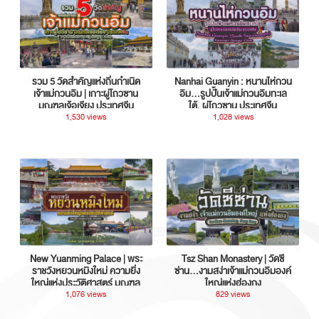
รวม 5 วัดสำคัญแห่งถิ่นกำเนิด
Nanhai Guanyin : หนานไห่กวน
เจ้าแม่กวนอิม | เกาะผู่โถวซาน
อิม...รูปปั้นเจ้าแม่กวนอิมทะเล
มณฑลเจ้อเจียง ประเทศจีน
ใต้, ผู่โถวซาน ประเทศจีน
1,530 views
1,028 views
New Yuanming Palace | พระ
Tsz Shan Monastery | วัดซี
ราชวังหยวนหมิงใหม่ ความยิ่ง
ซ่าน…งามสง่าเจ้าแม่กวนอิมองค์
ใหญ่แห่งประวัติศาสตร์ มณฑล
ใหญ่แห่งฮ่องกง
กวางตุ้ง ประเทศจีน
1,076 views
829 views