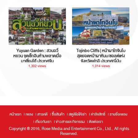
Yuyuan Garden : สวนอวี้
Tojinbo Cliffs | หน้าผาโทจินโบ
หยวน จุดเช็กอินห้ามพลาดเมื่อ
สุดยอดหน้าผาหินบะซอลต์แห่ง
มาเซี่ยงไฮ้ ประเทศจีน
จังหวัดฟุกุอิ ประเทศญี่ปุ่น
1,302 views
1,014 views
หน้าแรก
เพลง
สารคดี
ซื้อสินค้า
สตูดิโอให้เช่า
ค่าลิขสิทธิ์
รายชื่อเพลง
เกี่ยวกับเรา
ข่าวสารและกิจกรรม
ติดต่อเรา
Copyright ® 2016, Rose Media and Entertainment Co., Ltd., All rights
Reserved.