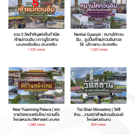
รวม 5 วัดสำคัญแห่งถิ่นกำเนิด
Nanhai Guanyin : หนานไห่กวน
เจ้าแม่กวนอิม | เกาะผู่โถวซาน
อิม...รูปปั้นเจ้าแม่กวนอิมทะเล
มณฑลเจ้อเจียง ประเทศจีน
ใต้, ผู่โถวซาน ประเทศจีน
1,525 views
1,025 views
New Yuanming Palace | พระ
Tsz Shan Monastery | วัดซี
ราชวังหยวนหมิงใหม่ ความยิ่ง
ซ่าน…งามสง่าเจ้าแม่กวนอิมองค์
ใหญ่แห่งประวัติศาสตร์ มณฑล
ใหญ่แห่งฮ่องกง
กวางตุ้ง ประเทศจีน
1,068 views
824 views