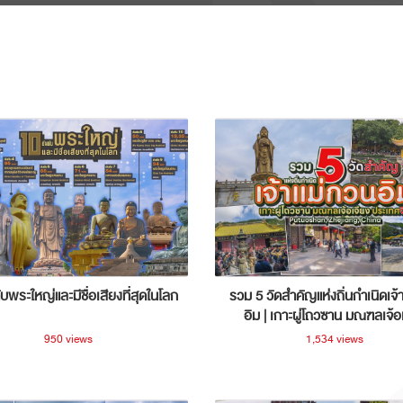
ับพระใหญ่และมีชื่อเสียงที่สุดในโลก
รวม 5 วัดสำคัญแห่งถิ่นกำเนิดเจ้
อิม | เกาะผู่โถวซาน มณฑลเจ้อ
ประเทศจีน
950 views
1,534 views