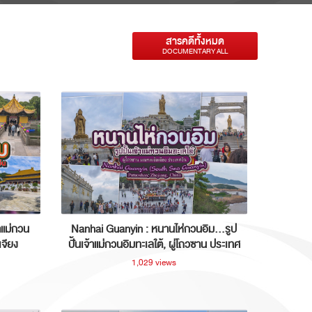
สารคดีทั้งหมด
DOCUMENTARY ALL
าแม่กวน
Nanhai Guanyin : หนานไห่กวนอิม...รูป
เจียง
ปั้นเจ้าแม่กวนอิมทะเลใต้, ผู่โถวซาน ประเทศ
จีน
1,029 views