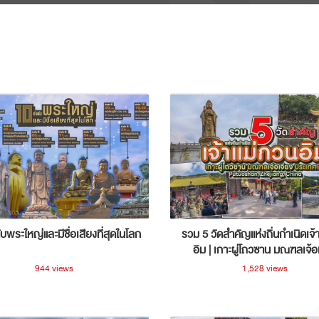
ับพระใหญ่และมีชื่อเสียงที่สุดในโลก
รวม 5 วัดสำคัญแห่งถิ่นกำเนิดเจ้
อิม | เกาะผู่โถวซาน มณฑลเจ้อ
ประเทศจีน
944 views
1,528 views