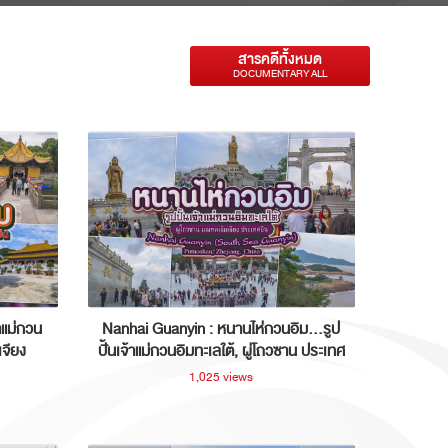
สารคดีทั้งหมด
DOCUMENTARY ALL
าแม่กวน
Nanhai Guanyin : หนานไห่กวนอิม...รูป
เจียง
ปั้นเจ้าแม่กวนอิมทะเลใต้, ผู่โถวซาน ประเทศ
จีน
1,025 views