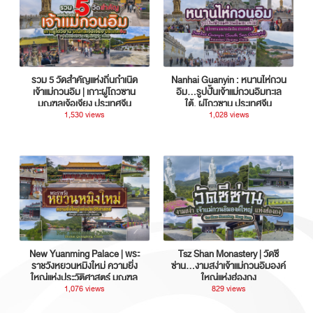
รวม 5 วัดสำคัญแห่งถิ่นกำเนิด
Nanhai Guanyin : หนานไห่กวน
เจ้าแม่กวนอิม | เกาะผู่โถวซาน
อิม...รูปปั้นเจ้าแม่กวนอิมทะเล
มณฑลเจ้อเจียง ประเทศจีน
ใต้, ผู่โถวซาน ประเทศจีน
1,530 views
1,028 views
New Yuanming Palace | พระ
Tsz Shan Monastery | วัดซี
ราชวังหยวนหมิงใหม่ ความยิ่ง
ซ่าน…งามสง่าเจ้าแม่กวนอิมองค์
ใหญ่แห่งประวัติศาสตร์ มณฑล
ใหญ่แห่งฮ่องกง
กวางตุ้ง ประเทศจีน
1,076 views
829 views