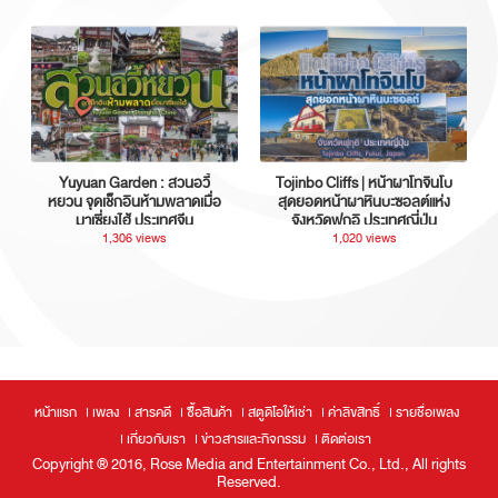
Yuyuan Garden : สวนอวี้
Tojinbo Cliffs | หน้าผาโทจินโบ
หยวน จุดเช็กอินห้ามพลาดเมื่อ
สุดยอดหน้าผาหินบะซอลต์แห่ง
มาเซี่ยงไฮ้ ประเทศจีน
จังหวัดฟุกุอิ ประเทศญี่ปุ่น
1,306 views
1,020 views
หน้าแรก
เพลง
สารคดี
ซื้อสินค้า
สตูดิโอให้เช่า
ค่าลิขสิทธิ์
รายชื่อเพลง
เกี่ยวกับเรา
ข่าวสารและกิจกรรม
ติดต่อเรา
Copyright ® 2016, Rose Media and Entertainment Co., Ltd., All rights
Reserved.