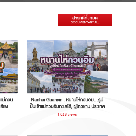
สารคดีทั้งหมด
DOCUMENTARY ALL
าแม่กวน
Nanhai Guanyin : หนานไห่กวนอิม...รูป
เจียง
ปั้นเจ้าแม่กวนอิมทะเลใต้, ผู่โถวซาน ประเทศ
จีน
1,028 views