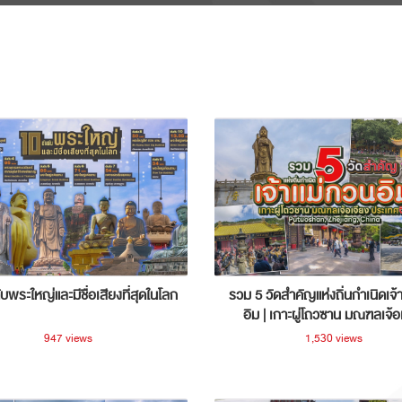
ับพระใหญ่และมีชื่อเสียงที่สุดในโลก
รวม 5 วัดสำคัญแห่งถิ่นกำเนิดเจ้
อิม | เกาะผู่โถวซาน มณฑลเจ้อ
ประเทศจีน
947 views
1,530 views