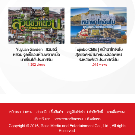
Yuyuan Garden : สวนอวี้
Tojinbo Cliffs | หน้าผาโทจินโบ
หยวน จุดเช็กอินห้ามพลาดเมื่อ
สุดยอดหน้าผาหินบะซอลต์แห่ง
มาเซี่ยงไฮ้ ประเทศจีน
จังหวัดฟุกุอิ ประเทศญี่ปุ่น
1,302 views
1,015 views
หน้าแรก
เพลง
สารคดี
ซื้อสินค้า
สตูดิโอให้เช่า
ค่าลิขสิทธิ์
รายชื่อเพลง
เกี่ยวกับเรา
ข่าวสารและกิจกรรม
ติดต่อเรา
Copyright ® 2016, Rose Media and Entertainment Co., Ltd., All rights
Reserved.