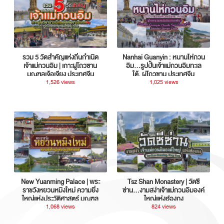
รวม 5 วัดสำคัญแห่งถิ่นกำเนิด
Nanhai Guanyin : หนานไห่กวน
เจ้าแม่กวนอิม | เกาะผู่โถวซาน
อิม...รูปปั้นเจ้าแม่กวนอิมทะเล
มณฑลเจ้อเจียง ประเทศจีน
ใต้, ผู่โถวซาน ประเทศจีน
1,526 views
1,025 views
New Yuanming Palace | พระ
Tsz Shan Monastery | วัดซี
ราชวังหยวนหมิงใหม่ ความยิ่ง
ซ่าน…งามสง่าเจ้าแม่กวนอิมองค์
ใหญ่แห่งประวัติศาสตร์ มณฑล
ใหญ่แห่งฮ่องกง
กวางตุ้ง ประเทศจีน
1,068 views
824 views