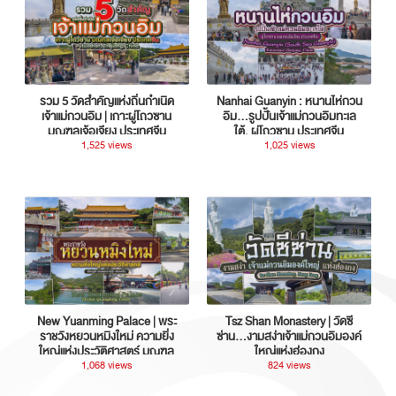
รวม 5 วัดสำคัญแห่งถิ่นกำเนิด
Nanhai Guanyin : หนานไห่กวน
เจ้าแม่กวนอิม | เกาะผู่โถวซาน
อิม...รูปปั้นเจ้าแม่กวนอิมทะเล
มณฑลเจ้อเจียง ประเทศจีน
ใต้, ผู่โถวซาน ประเทศจีน
1,525 views
1,025 views
New Yuanming Palace | พระ
Tsz Shan Monastery | วัดซี
ราชวังหยวนหมิงใหม่ ความยิ่ง
ซ่าน…งามสง่าเจ้าแม่กวนอิมองค์
ใหญ่แห่งประวัติศาสตร์ มณฑล
ใหญ่แห่งฮ่องกง
กวางตุ้ง ประเทศจีน
1,068 views
824 views