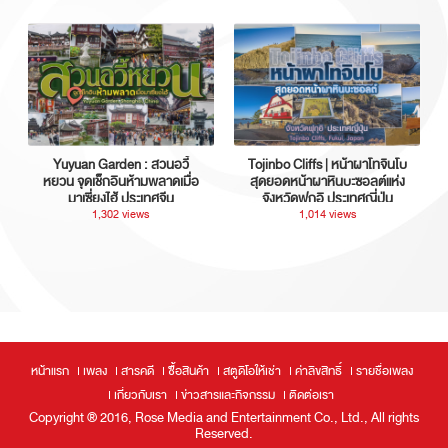
Yuyuan Garden : สวนอวี้
Tojinbo Cliffs | หน้าผาโทจินโบ
หยวน จุดเช็กอินห้ามพลาดเมื่อ
สุดยอดหน้าผาหินบะซอลต์แห่ง
มาเซี่ยงไฮ้ ประเทศจีน
จังหวัดฟุกุอิ ประเทศญี่ปุ่น
1,302 views
1,014 views
หน้าแรก
เพลง
สารคดี
ซื้อสินค้า
สตูดิโอให้เช่า
ค่าลิขสิทธิ์
รายชื่อเพลง
เกี่ยวกับเรา
ข่าวสารและกิจกรรม
ติดต่อเรา
Copyright ® 2016, Rose Media and Entertainment Co., Ltd., All rights
Reserved.