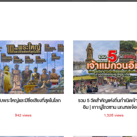
ับพระใหญ่และมีชื่อเสียงที่สุดในโลก
รวม 5 วัดสำคัญแห่งถิ่นกำเนิดเจ้
อิม | เกาะผู่โถวซาน มณฑลเจ้อ
ประเทศจีน
942 views
1,526 views