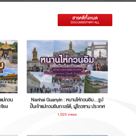
สารคดีทั้งหมด
DOCUMENTARY ALL
าแม่กวน
Nanhai Guanyin : หนานไห่กวนอิม...รูป
เจียง
ปั้นเจ้าแม่กวนอิมทะเลใต้, ผู่โถวซาน ประเทศ
จีน
1,025 views