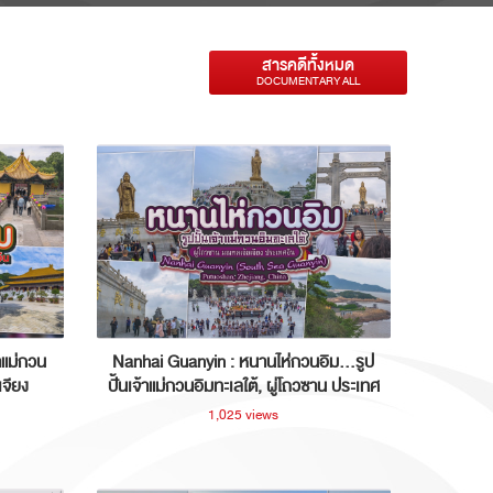
สารคดีทั้งหมด
DOCUMENTARY ALL
าแม่กวน
Nanhai Guanyin : หนานไห่กวนอิม...รูป
เจียง
ปั้นเจ้าแม่กวนอิมทะเลใต้, ผู่โถวซาน ประเทศ
จีน
1,025 views