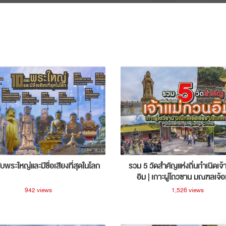
ับพระใหญ่และมีชื่อเสียงที่สุดในโลก
รวม 5 วัดสำคัญแห่งถิ่นกำเนิดเจ้
อิม | เกาะผู่โถวซาน มณฑลเจ้อ
ประเทศจีน
942 views
1,526 views