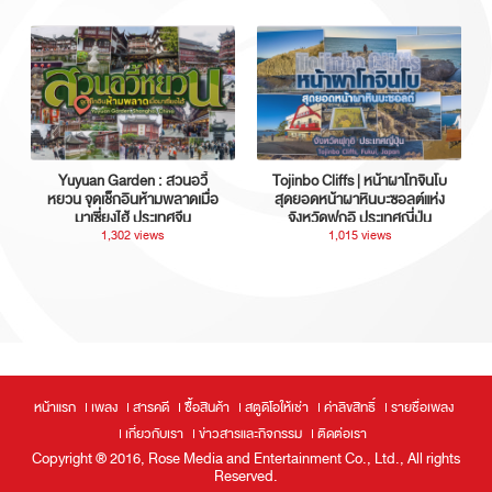
Yuyuan Garden : สวนอวี้
Tojinbo Cliffs | หน้าผาโทจินโบ
หยวน จุดเช็กอินห้ามพลาดเมื่อ
สุดยอดหน้าผาหินบะซอลต์แห่ง
มาเซี่ยงไฮ้ ประเทศจีน
จังหวัดฟุกุอิ ประเทศญี่ปุ่น
1,302 views
1,015 views
หน้าแรก
เพลง
สารคดี
ซื้อสินค้า
สตูดิโอให้เช่า
ค่าลิขสิทธิ์
รายชื่อเพลง
เกี่ยวกับเรา
ข่าวสารและกิจกรรม
ติดต่อเรา
Copyright ® 2016, Rose Media and Entertainment Co., Ltd., All rights
Reserved.