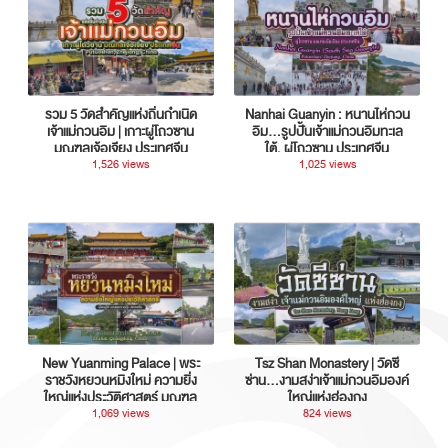
รวม 5 วัดสำคัญแห่งถิ่นกำเนิด
Nanhai Guanyin : หนานไห่กวน
เจ้าแม่กวนอิม | เกาะผู่โถวซาน
อิม...รูปปั้นเจ้าแม่กวนอิมทะเล
มณฑลเจ้อเจียง ประเทศจีน
ใต้, ผู่โถวซาน ประเทศจีน
1,526 views
1,025 views
New Yuanming Palace | พระ
Tsz Shan Monastery | วัดซี
ราชวังหยวนหมิงใหม่ ความยิ่ง
ซ่าน…งามสง่าเจ้าแม่กวนอิมองค์
ใหญ่แห่งประวัติศาสตร์ มณฑล
ใหญ่แห่งฮ่องกง
กวางตุ้ง ประเทศจีน
1,069 views
824 views