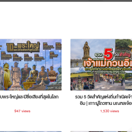
ับพระใหญ่และมีชื่อเสียงที่สุดในโลก
รวม 5 วัดสำคัญแห่งถิ่นกำเนิดเจ้
อิม | เกาะผู่โถวซาน มณฑลเจ้อ
ประเทศจีน
947 views
1,530 views