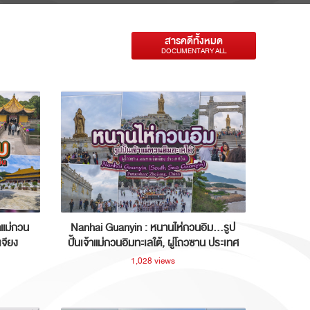
สารคดีทั้งหมด
DOCUMENTARY ALL
าแม่กวน
Nanhai Guanyin : หนานไห่กวนอิม...รูป
เจียง
ปั้นเจ้าแม่กวนอิมทะเลใต้, ผู่โถวซาน ประเทศ
จีน
1,028 views