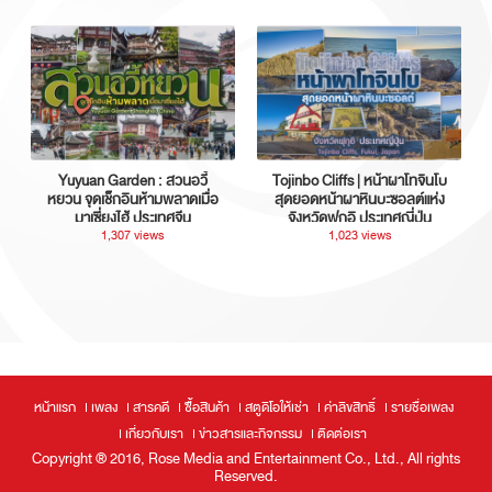
Yuyuan Garden : สวนอวี้
Tojinbo Cliffs | หน้าผาโทจินโบ
หยวน จุดเช็กอินห้ามพลาดเมื่อ
สุดยอดหน้าผาหินบะซอลต์แห่ง
มาเซี่ยงไฮ้ ประเทศจีน
จังหวัดฟุกุอิ ประเทศญี่ปุ่น
1,307 views
1,023 views
หน้าแรก
เพลง
สารคดี
ซื้อสินค้า
สตูดิโอให้เช่า
ค่าลิขสิทธิ์
รายชื่อเพลง
เกี่ยวกับเรา
ข่าวสารและกิจกรรม
ติดต่อเรา
Copyright ® 2016, Rose Media and Entertainment Co., Ltd., All rights
Reserved.