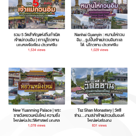
รวม 5 วัดสำคัญแห่งถิ่นกำเนิด
Nanhai Guanyin : หนานไห่กวน
เจ้าแม่กวนอิม | เกาะผู่โถวซาน
อิม...รูปปั้นเจ้าแม่กวนอิมทะเล
มณฑลเจ้อเจียง ประเทศจีน
ใต้, ผู่โถวซาน ประเทศจีน
1,534 views
1,029 views
New Yuanming Palace | พระ
Tsz Shan Monastery | วัดซี
ราชวังหยวนหมิงใหม่ ความยิ่ง
ซ่าน…งามสง่าเจ้าแม่กวนอิมองค์
ใหญ่แห่งประวัติศาสตร์ มณฑล
ใหญ่แห่งฮ่องกง
กวางตุ้ง ประเทศจีน
1,078 views
831 views