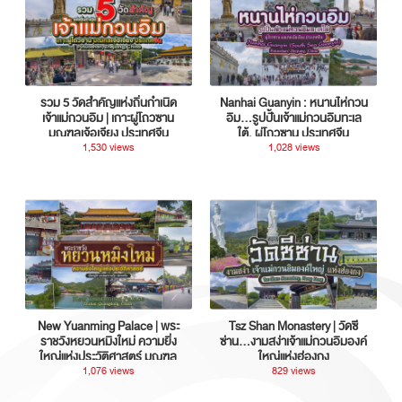
รวม 5 วัดสำคัญแห่งถิ่นกำเนิด
Nanhai Guanyin : หนานไห่กวน
เจ้าแม่กวนอิม | เกาะผู่โถวซาน
อิม...รูปปั้นเจ้าแม่กวนอิมทะเล
มณฑลเจ้อเจียง ประเทศจีน
ใต้, ผู่โถวซาน ประเทศจีน
1,530 views
1,028 views
New Yuanming Palace | พระ
Tsz Shan Monastery | วัดซี
ราชวังหยวนหมิงใหม่ ความยิ่ง
ซ่าน…งามสง่าเจ้าแม่กวนอิมองค์
ใหญ่แห่งประวัติศาสตร์ มณฑล
ใหญ่แห่งฮ่องกง
กวางตุ้ง ประเทศจีน
1,076 views
829 views