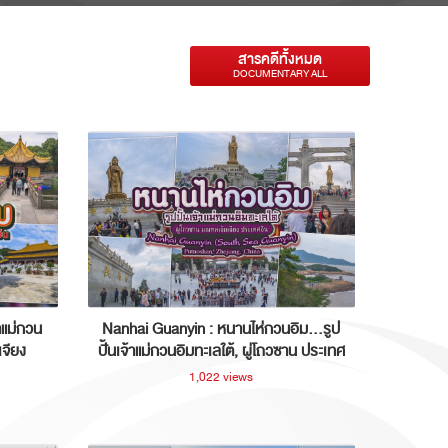
สารคดีทั้งหมด
DOCUMENTARY ALL
าแม่กวน
Nanhai Guanyin : หนานไห่กวนอิม...รูป
เจียง
ปั้นเจ้าแม่กวนอิมทะเลใต้, ผู่โถวซาน ประเทศ
จีน
1,022 views