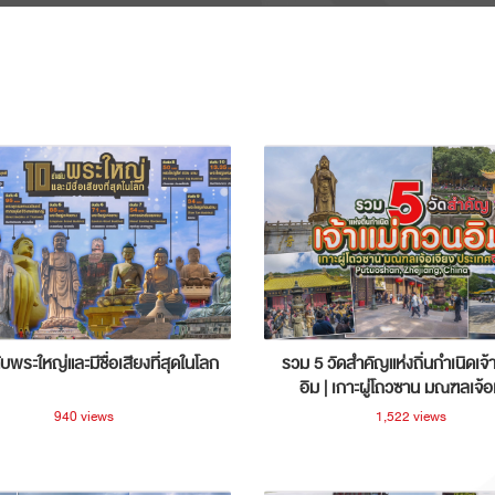
ับพระใหญ่และมีชื่อเสียงที่สุดในโลก
รวม 5 วัดสำคัญแห่งถิ่นกำเนิดเจ้
อิม | เกาะผู่โถวซาน มณฑลเจ้อ
ประเทศจีน
940 views
1,522 views