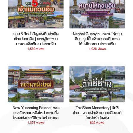
รวม 5 วัดสำคัญแห่งถิ่นกำเนิด
Nanhai Guanyin : หนานไห่กวน
เจ้าแม่กวนอิม | เกาะผู่โถวซาน
อิม...รูปปั้นเจ้าแม่กวนอิมทะเล
มณฑลเจ้อเจียง ประเทศจีน
ใต้, ผู่โถวซาน ประเทศจีน
1,530 views
1,028 views
New Yuanming Palace | พระ
Tsz Shan Monastery | วัดซี
ราชวังหยวนหมิงใหม่ ความยิ่ง
ซ่าน…งามสง่าเจ้าแม่กวนอิมองค์
ใหญ่แห่งประวัติศาสตร์ มณฑล
ใหญ่แห่งฮ่องกง
กวางตุ้ง ประเทศจีน
1,076 views
829 views