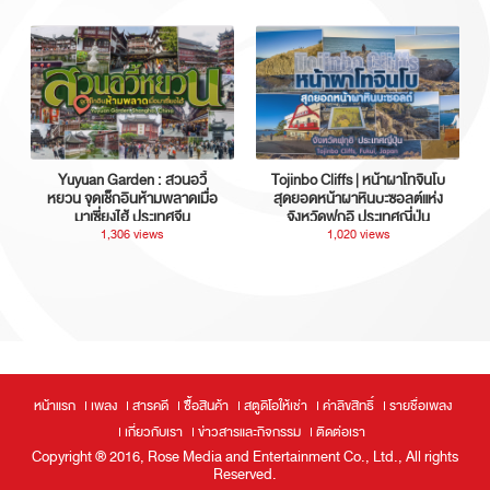
Yuyuan Garden : สวนอวี้
Tojinbo Cliffs | หน้าผาโทจินโบ
หยวน จุดเช็กอินห้ามพลาดเมื่อ
สุดยอดหน้าผาหินบะซอลต์แห่ง
มาเซี่ยงไฮ้ ประเทศจีน
จังหวัดฟุกุอิ ประเทศญี่ปุ่น
1,306 views
1,020 views
หน้าแรก
เพลง
สารคดี
ซื้อสินค้า
สตูดิโอให้เช่า
ค่าลิขสิทธิ์
รายชื่อเพลง
เกี่ยวกับเรา
ข่าวสารและกิจกรรม
ติดต่อเรา
Copyright ® 2016, Rose Media and Entertainment Co., Ltd., All rights
Reserved.