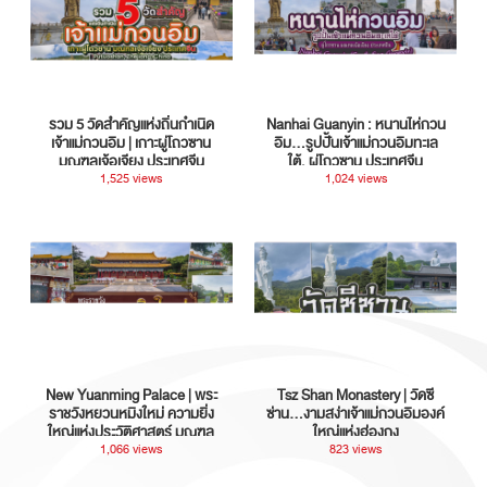
รวม 5 วัดสำคัญแห่งถิ่นกำเนิด
Nanhai Guanyin : หนานไห่กวน
เจ้าแม่กวนอิม | เกาะผู่โถวซาน
อิม...รูปปั้นเจ้าแม่กวนอิมทะเล
มณฑลเจ้อเจียง ประเทศจีน
ใต้, ผู่โถวซาน ประเทศจีน
1,525 views
1,024 views
New Yuanming Palace | พระ
Tsz Shan Monastery | วัดซี
ราชวังหยวนหมิงใหม่ ความยิ่ง
ซ่าน…งามสง่าเจ้าแม่กวนอิมองค์
ใหญ่แห่งประวัติศาสตร์ มณฑล
ใหญ่แห่งฮ่องกง
กวางตุ้ง ประเทศจีน
1,066 views
823 views