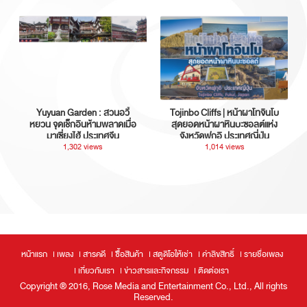
Yuyuan Garden : สวนอวี้
Tojinbo Cliffs | หน้าผาโทจินโบ
หยวน จุดเช็กอินห้ามพลาดเมื่อ
สุดยอดหน้าผาหินบะซอลต์แห่ง
มาเซี่ยงไฮ้ ประเทศจีน
จังหวัดฟุกุอิ ประเทศญี่ปุ่น
1,302 views
1,014 views
หน้าแรก
เพลง
สารคดี
ซื้อสินค้า
สตูดิโอให้เช่า
ค่าลิขสิทธิ์
รายชื่อเพลง
เกี่ยวกับเรา
ข่าวสารและกิจกรรม
ติดต่อเรา
Copyright ® 2016, Rose Media and Entertainment Co., Ltd., All rights
Reserved.