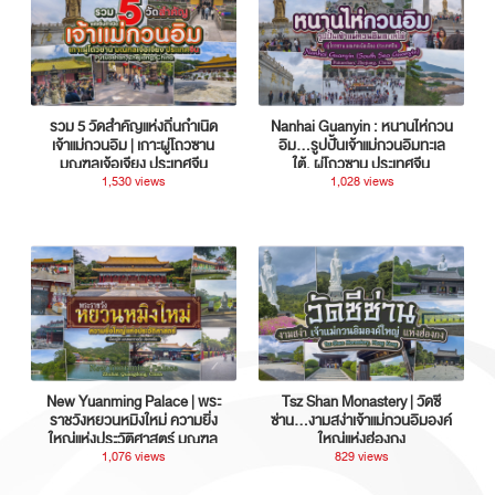
รวม 5 วัดสำคัญแห่งถิ่นกำเนิด
Nanhai Guanyin : หนานไห่กวน
เจ้าแม่กวนอิม | เกาะผู่โถวซาน
อิม...รูปปั้นเจ้าแม่กวนอิมทะเล
มณฑลเจ้อเจียง ประเทศจีน
ใต้, ผู่โถวซาน ประเทศจีน
1,530 views
1,028 views
New Yuanming Palace | พระ
Tsz Shan Monastery | วัดซี
ราชวังหยวนหมิงใหม่ ความยิ่ง
ซ่าน…งามสง่าเจ้าแม่กวนอิมองค์
ใหญ่แห่งประวัติศาสตร์ มณฑล
ใหญ่แห่งฮ่องกง
กวางตุ้ง ประเทศจีน
1,076 views
829 views