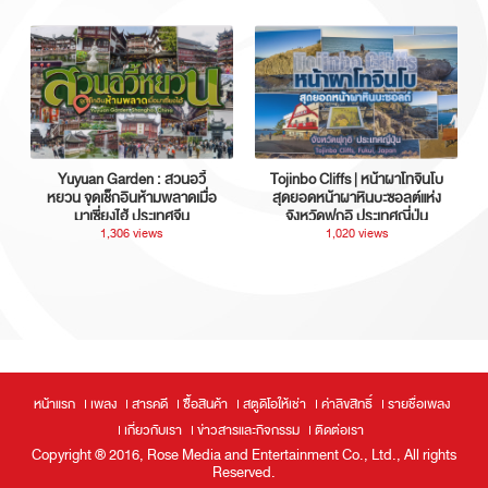
Yuyuan Garden : สวนอวี้
Tojinbo Cliffs | หน้าผาโทจินโบ
หยวน จุดเช็กอินห้ามพลาดเมื่อ
สุดยอดหน้าผาหินบะซอลต์แห่ง
มาเซี่ยงไฮ้ ประเทศจีน
จังหวัดฟุกุอิ ประเทศญี่ปุ่น
1,306 views
1,020 views
หน้าแรก
เพลง
สารคดี
ซื้อสินค้า
สตูดิโอให้เช่า
ค่าลิขสิทธิ์
รายชื่อเพลง
เกี่ยวกับเรา
ข่าวสารและกิจกรรม
ติดต่อเรา
Copyright ® 2016, Rose Media and Entertainment Co., Ltd., All rights
Reserved.