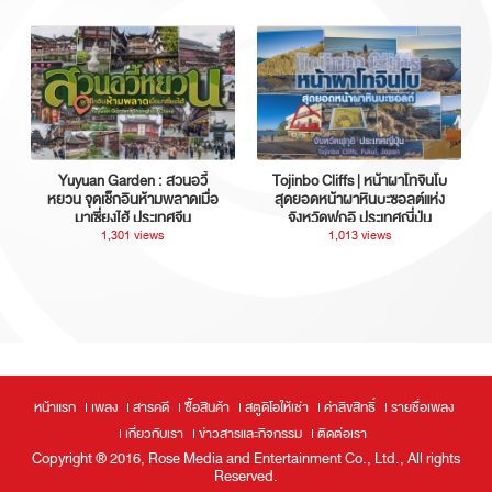
Yuyuan Garden : สวนอวี้
Tojinbo Cliffs | หน้าผาโทจินโบ
หยวน จุดเช็กอินห้ามพลาดเมื่อ
สุดยอดหน้าผาหินบะซอลต์แห่ง
มาเซี่ยงไฮ้ ประเทศจีน
จังหวัดฟุกุอิ ประเทศญี่ปุ่น
1,301 views
1,013 views
หน้าแรก
เพลง
สารคดี
ซื้อสินค้า
สตูดิโอให้เช่า
ค่าลิขสิทธิ์
รายชื่อเพลง
เกี่ยวกับเรา
ข่าวสารและกิจกรรม
ติดต่อเรา
Copyright ® 2016, Rose Media and Entertainment Co., Ltd., All rights
Reserved.