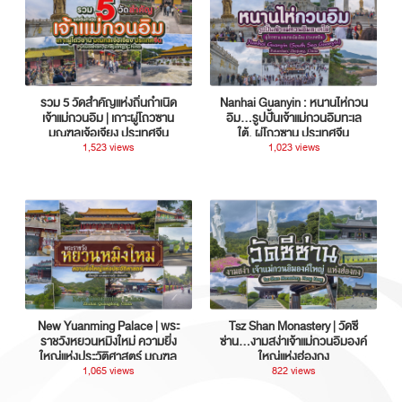
รวม 5 วัดสำคัญแห่งถิ่นกำเนิด
Nanhai Guanyin : หนานไห่กวน
เจ้าแม่กวนอิม | เกาะผู่โถวซาน
อิม...รูปปั้นเจ้าแม่กวนอิมทะเล
มณฑลเจ้อเจียง ประเทศจีน
ใต้, ผู่โถวซาน ประเทศจีน
1,523 views
1,023 views
New Yuanming Palace | พระ
Tsz Shan Monastery | วัดซี
ราชวังหยวนหมิงใหม่ ความยิ่ง
ซ่าน…งามสง่าเจ้าแม่กวนอิมองค์
ใหญ่แห่งประวัติศาสตร์ มณฑล
ใหญ่แห่งฮ่องกง
กวางตุ้ง ประเทศจีน
1,065 views
822 views