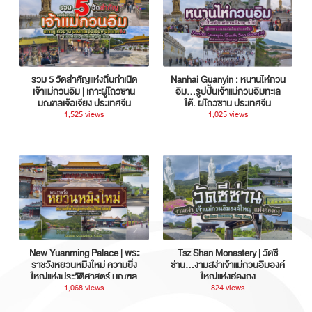
รวม 5 วัดสำคัญแห่งถิ่นกำเนิด
Nanhai Guanyin : หนานไห่กวน
เจ้าแม่กวนอิม | เกาะผู่โถวซาน
อิม...รูปปั้นเจ้าแม่กวนอิมทะเล
มณฑลเจ้อเจียง ประเทศจีน
ใต้, ผู่โถวซาน ประเทศจีน
1,525 views
1,025 views
New Yuanming Palace | พระ
Tsz Shan Monastery | วัดซี
ราชวังหยวนหมิงใหม่ ความยิ่ง
ซ่าน…งามสง่าเจ้าแม่กวนอิมองค์
ใหญ่แห่งประวัติศาสตร์ มณฑล
ใหญ่แห่งฮ่องกง
กวางตุ้ง ประเทศจีน
1,068 views
824 views