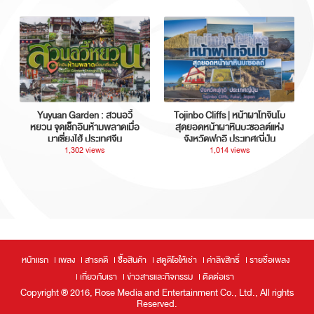
Yuyuan Garden : สวนอวี้
Tojinbo Cliffs | หน้าผาโทจินโบ
หยวน จุดเช็กอินห้ามพลาดเมื่อ
สุดยอดหน้าผาหินบะซอลต์แห่ง
มาเซี่ยงไฮ้ ประเทศจีน
จังหวัดฟุกุอิ ประเทศญี่ปุ่น
1,302 views
1,014 views
หน้าแรก
เพลง
สารคดี
ซื้อสินค้า
สตูดิโอให้เช่า
ค่าลิขสิทธิ์
รายชื่อเพลง
เกี่ยวกับเรา
ข่าวสารและกิจกรรม
ติดต่อเรา
Copyright ® 2016, Rose Media and Entertainment Co., Ltd., All rights
Reserved.