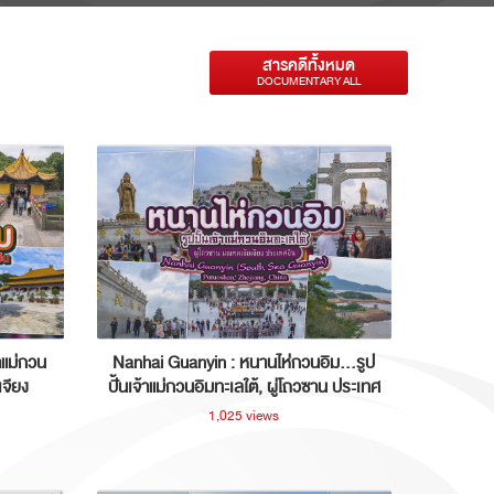
สารคดีทั้งหมด
DOCUMENTARY ALL
าแม่กวน
Nanhai Guanyin : หนานไห่กวนอิม...รูป
เจียง
ปั้นเจ้าแม่กวนอิมทะเลใต้, ผู่โถวซาน ประเทศ
จีน
1,025 views