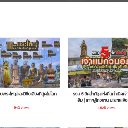
ับพระใหญ่และมีชื่อเสียงที่สุดในโลก
รวม 5 วัดสำคัญแห่งถิ่นกำเนิดเจ้
อิม | เกาะผู่โถวซาน มณฑลเจ้อ
ประเทศจีน
943 views
1,528 views