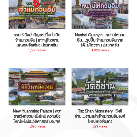
รวม 5 วัดสำคัญแห่งถิ่นกำเนิด
Nanhai Guanyin : หนานไห่กวน
เจ้าแม่กวนอิม | เกาะผู่โถวซาน
อิม...รูปปั้นเจ้าแม่กวนอิมทะเล
มณฑลเจ้อเจียง ประเทศจีน
ใต้, ผู่โถวซาน ประเทศจีน
1,530 views
1,029 views
New Yuanming Palace | พระ
Tsz Shan Monastery | วัดซี
ราชวังหยวนหมิงใหม่ ความยิ่ง
ซ่าน…งามสง่าเจ้าแม่กวนอิมองค์
ใหญ่แห่งประวัติศาสตร์ มณฑล
ใหญ่แห่งฮ่องกง
กวางตุ้ง ประเทศจีน
1,076 views
829 views