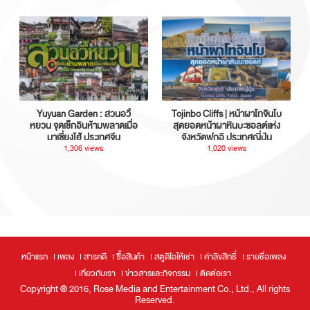
Yuyuan Garden : สวนอวี้
Tojinbo Cliffs | หน้าผาโทจินโบ
หยวน จุดเช็กอินห้ามพลาดเมื่อ
สุดยอดหน้าผาหินบะซอลต์แห่ง
มาเซี่ยงไฮ้ ประเทศจีน
จังหวัดฟุกุอิ ประเทศญี่ปุ่น
1,306 views
1,020 views
หน้าแรก
เพลง
สารคดี
ซื้อสินค้า
สตูดิโอให้เช่า
ค่าลิขสิทธิ์
รายชื่อเพลง
เกี่ยวกับเรา
ข่าวสารและกิจกรรม
ติดต่อเรา
Copyright ® 2016, Rose Media and Entertainment Co., Ltd., All rights
Reserved.