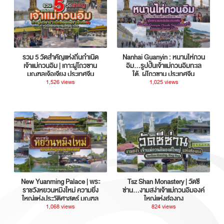
รวม 5 วัดสำคัญแห่งถิ่นกำเนิด
Nanhai Guanyin : หนานไห่กวน
เจ้าแม่กวนอิม | เกาะผู่โถวซาน
อิม...รูปปั้นเจ้าแม่กวนอิมทะเล
มณฑลเจ้อเจียง ประเทศจีน
ใต้, ผู่โถวซาน ประเทศจีน
1,526 views
1,025 views
New Yuanming Palace | พระ
Tsz Shan Monastery | วัดซี
ราชวังหยวนหมิงใหม่ ความยิ่ง
ซ่าน…งามสง่าเจ้าแม่กวนอิมองค์
ใหญ่แห่งประวัติศาสตร์ มณฑล
ใหญ่แห่งฮ่องกง
กวางตุ้ง ประเทศจีน
1,068 views
824 views