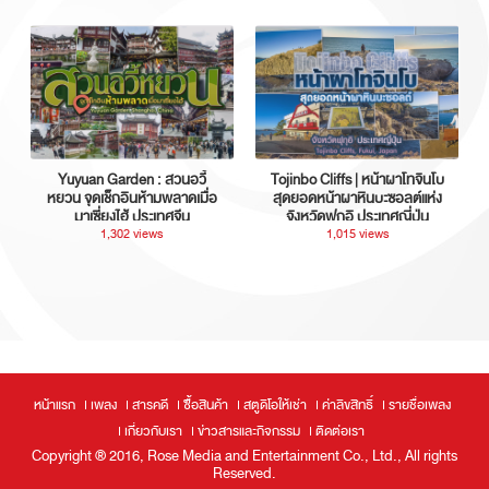
Yuyuan Garden : สวนอวี้
Tojinbo Cliffs | หน้าผาโทจินโบ
หยวน จุดเช็กอินห้ามพลาดเมื่อ
สุดยอดหน้าผาหินบะซอลต์แห่ง
มาเซี่ยงไฮ้ ประเทศจีน
จังหวัดฟุกุอิ ประเทศญี่ปุ่น
1,302 views
1,015 views
หน้าแรก
เพลง
สารคดี
ซื้อสินค้า
สตูดิโอให้เช่า
ค่าลิขสิทธิ์
รายชื่อเพลง
เกี่ยวกับเรา
ข่าวสารและกิจกรรม
ติดต่อเรา
Copyright ® 2016, Rose Media and Entertainment Co., Ltd., All rights
Reserved.